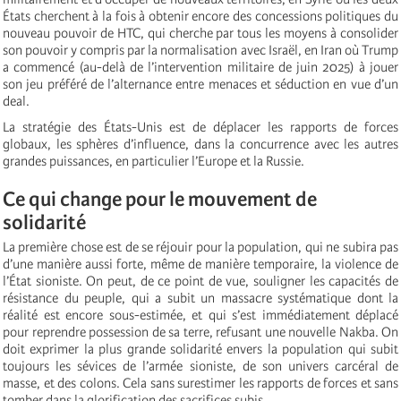
États cherchent à la fois à obtenir encore des concessions politiques du
nouveau pouvoir de HTC, qui cherche par tous les moyens à consolider
son pouvoir y compris par la normalisation avec Israël, en Iran où Trump
a commencé (au-delà de l’intervention militaire de juin 2025) à jouer
son jeu préféré de l’alternance entre menaces et séduction en vue d’un
deal.
La stratégie des États-Unis est de déplacer les rapports de forces
globaux, les sphères d’influence, dans la concurrence avec les autres
grandes puissances, en particulier l’Europe et la Russie.
Ce qui change pour le mouvement de
solidarité
La première chose est de se réjouir pour la population, qui ne subira pas
d’une manière aussi forte, même de manière temporaire, la violence de
l’État sioniste. On peut, de ce point de vue, souligner les capacités de
résistance du peuple, qui a subit un massacre systématique dont la
réalité est encore sous-estimée, et qui s’est immédiatement déplacé
pour reprendre possession de sa terre, refusant une nouvelle Nakba. On
doit exprimer la plus grande solidarité envers la population qui subit
toujours les sévices de l’armée sioniste, de son univers carcéral de
masse, et des colons. Cela sans surestimer les rapports de forces et sans
tomber dans la glorification des sacrifices subis.