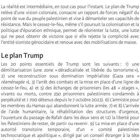
La réalité est intermédiaire, en tout cas pour l’instant. Le plan de Trump
relève d’une vision coloniale, consacre un rapport de forces négatif du
point de vue du peuple palestinien et vise à démanteler ses capacités de
résistance. Mais le cessez-le-feu, même s’il poursuit la colonisation et la
politique d’épuration ethnique, permet de réorienter la lutte, une lutte
qui ne peut obtenir de victoire que si elle rejette la complicité avec
l’entité sioniste génocidaire et renoue avec des mobilisations de masse.
Le plan Trump
Les 20 points essentiels de Trump sont les suivants : 1) une
démilitarisation (une zone « déradicalisée et libérée du terrorisme »),
2) une reconstruction sous domination impérialiste (Gaza sera
«
réaménagée »
), 3) l’arrêt des combats et la mise en place d’une ligne de
cessez-le-feu, 4) et 5) des échanges de prisonniers (les 48 « otages »,
vivants ou morts, contre 250 prisonniers palestiniens condamnés à
perpétuité et 1 700 détenus depuis le 7 octobre 2023). 6) L’amnistie pour
les membres du Hamas qui abandonnent la lutte armée. 7) et 8) L’arrivée
de l’aide humanitaire, la réhabilitation des structures d’urgence,
l’ouverture du passage de Rafah dans les deux sens et 12) la liberté pour
les Palestiniens de rester, de partir ou revenir. 9) La mise en place d’une
autorité transitoire temporaire, d’un « comité palestinien
technocratique et apolitique », dirigé par un conseil étranger à la tête