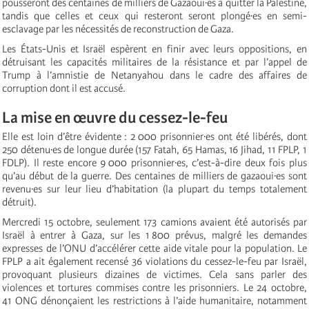
pousseront des centaines de milliers de Gazaoui·es à quitter la Palestine,
tandis que celles et ceux qui resteront seront plongé·es en semi-
esclavage par les nécessités de reconstruction de Gaza.
Les États-Unis et Israël espèrent en finir avec leurs oppositions, en
détruisant les capacités militaires de la résistance et par l’appel de
Trump à l’amnistie de Netanyahou dans le cadre des affaires de
corruption dont il est accusé.
La mise en œuvre du cessez-le-feu
Elle est loin d’être évidente : 2 000 prisonnier·es ont été libérés, dont
250 détenu·es de longue durée (157 Fatah, 65 Hamas, 16 Jihad, 11 FPLP, 1
FDLP). Il reste encore 9 000 prisonnier·es, c’est-à-dire deux fois plus
qu’au début de la guerre. Des centaines de milliers de gazaoui·es sont
revenu·es sur leur lieu d’habitation (la plupart du temps totalement
détruit).
Mercredi 15 octobre, seulement 173 camions avaient été autorisés par
Israël à entrer à Gaza, sur les 1 800 prévus, malgré les demandes
expresses de l’ONU d’accélérer cette aide vitale pour la population. Le
FPLP a ait également recensé 36 violations du cessez-le-feu par Israël,
provoquant plusieurs dizaines de victimes. Cela sans parler des
violences et tortures commises contre les prisonniers. Le 24 octobre,
41 ONG dénonçaient les restrictions à l’aide humanitaire, notamment