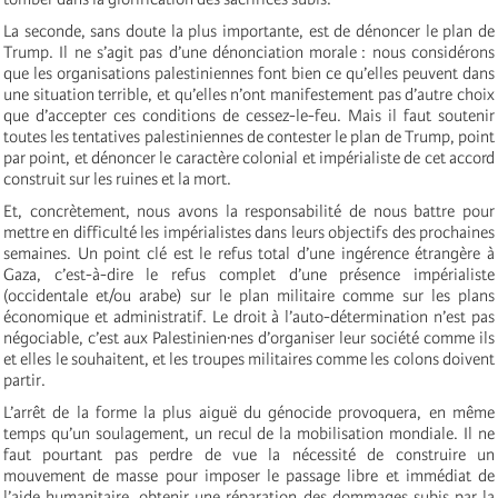
La seconde, sans doute la plus importante, est de dénoncer le plan de
Trump. Il ne s’agit pas d’une dénonciation morale : nous considérons
que les organisations palestiniennes font bien ce qu’elles peuvent dans
une situation terrible, et qu’elles n’ont manifestement pas d’autre choix
que d’accepter ces conditions de cessez-le-feu. Mais il faut soutenir
toutes les tentatives palestiniennes de contester le plan de Trump, point
par point, et dénoncer le caractère colonial et impérialiste de cet accord
construit sur les ruines et la mort.
Et, concrètement, nous avons la responsabilité de nous battre pour
mettre en difficulté les impérialistes dans leurs objectifs des prochaines
semaines. Un point clé est le refus total d’une ingérence étrangère à
Gaza, c’est-à-dire le refus complet d’une présence impérialiste
(occidentale et/ou arabe) sur le plan militaire comme sur les plans
économique et administratif. Le droit à l’auto-détermination n’est pas
négociable, c’est aux Palestinien·nes d’organiser leur société comme ils
et elles le souhaitent, et les troupes militaires comme les colons doivent
partir.
L’arrêt de la forme la plus aiguë du génocide provoquera, en même
temps qu’un soulagement, un recul de la mobilisation mondiale. Il ne
faut pourtant pas perdre de vue la nécessité de construire un
mouvement de masse pour imposer le passage libre et immédiat de
l’aide humanitaire, obtenir une réparation des dommages subis par la