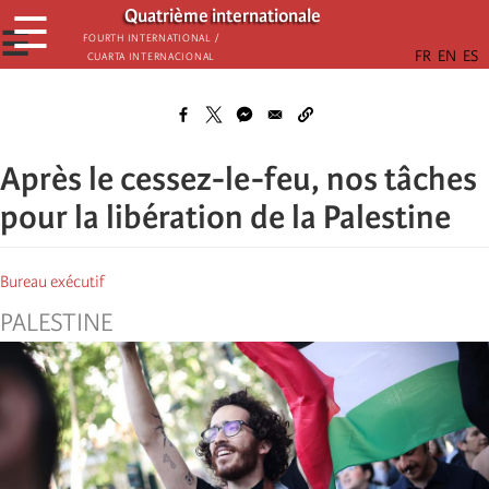
Passar
Quatrième internationale
☰
para
☰
Fourth International /
Cuarta Internacional
o
conteúdo
principal
Après le cessez-le-feu, nos tâches
pour la libération de la Palestine
Bureau exécutif
PALESTINE