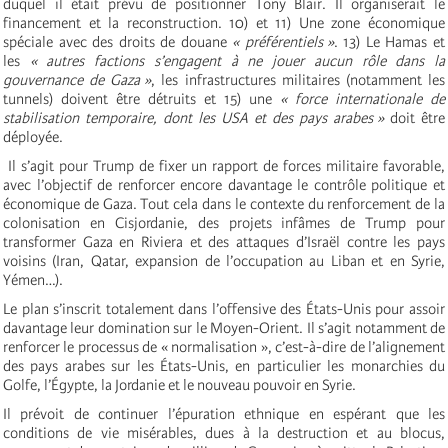
duquel il était prévu de positionner Tony Blair. Il organiserait le
financement et la reconstruction. 10) et 11) Une zone économique
spéciale avec des droits de douane
« préférentiels »
. 13) Le Hamas et
les
« autres factions s’engagent à ne jouer aucun rôle dans la
gouvernance de Gaza »
, les infrastructures militaires (notamment les
tunnels) doivent être détruits et 15) une
« force internationale de
stabilisation temporaire, dont les USA et des pays arabes »
doit être
déployée.
Il s’agit pour Trump de fixer un rapport de forces militaire favorable,
avec l’objectif de renforcer encore davantage le contrôle politique et
économique de Gaza. Tout cela dans le contexte du renforcement de la
colonisation en Cisjordanie, des projets infâmes de Trump pour
transformer Gaza en Riviera et des attaques d’Israël contre les pays
voisins (Iran, Qatar, expansion de l’occupation au Liban et en Syrie,
Yémen…).
Le plan s’inscrit totalement dans l’offensive des États-Unis pour assoir
davantage leur domination sur le Moyen-Orient. Il s’agit notamment de
renforcer le processus de « normalisation », c’est-à-dire de l’alignement
des pays arabes sur les États-Unis, en particulier les monarchies du
Golfe, l’Égypte, la Jordanie et le nouveau pouvoir en Syrie.
Il prévoit de continuer l’épuration ethnique en espérant que les
conditions de vie misérables, dues à la destruction et au blocus,