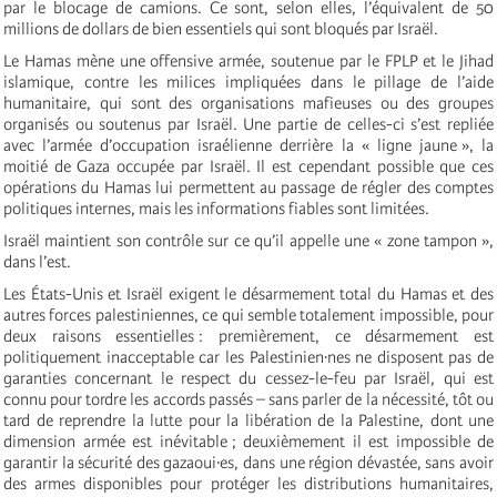
par le blocage de camions. Ce sont, selon elles, l’équivalent de 50
millions de dollars de bien essentiels qui sont bloqués par Israël.
Le Hamas mène une offensive armée, soutenue par le FPLP et le Jihad
islamique, contre les milices impliquées dans le pillage de l’aide
humanitaire, qui sont des organisations mafieuses ou des groupes
organisés ou soutenus par Israël. Une partie de celles-ci s’est repliée
avec l’armée d’occupation israélienne derrière la « ligne jaune », la
moitié de Gaza occupée par Israël. Il est cependant possible que ces
opérations du Hamas lui permettent au passage de régler des comptes
politiques internes, mais les informations fiables sont limitées.
Israël maintient son contrôle sur ce qu’il appelle une « zone tampon »,
dans l’est.
Les États-Unis et Israël exigent le désarmement total du Hamas et des
autres forces palestiniennes, ce qui semble totalement impossible, pour
deux raisons essentielles : premièrement, ce désarmement est
politiquement inacceptable car les Palestinien·nes ne disposent pas de
garanties concernant le respect du cessez-le-feu par Israël, qui est
connu pour tordre les accords passés – sans parler de la nécessité, tôt ou
tard de reprendre la lutte pour la libération de la Palestine, dont une
dimension armée est inévitable ; deuxièmement il est impossible de
garantir la sécurité des gazaoui·es, dans une région dévastée, sans avoir
des armes disponibles pour protéger les distributions humanitaires,