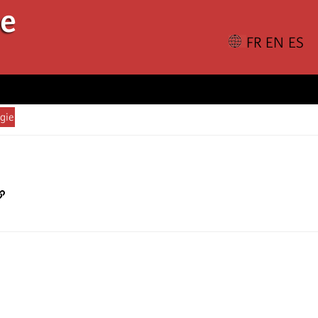
le
gie