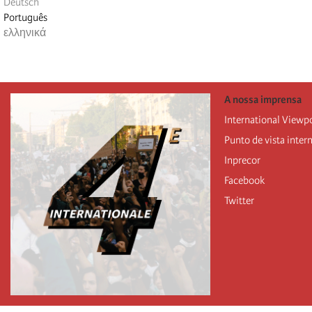
Deutsch
Português
ελληνικά
A nossa imprensa
International Viewp
Punto de vista inter
Inprecor
Facebook
Twitter