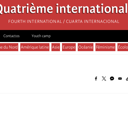
uatrième internationa
Fourth International / Cuarta Internacional
Contactos
Youth camp
e du Nord
Amérique latine
Asie
Europe
Océanie
Féminisme
Écolo