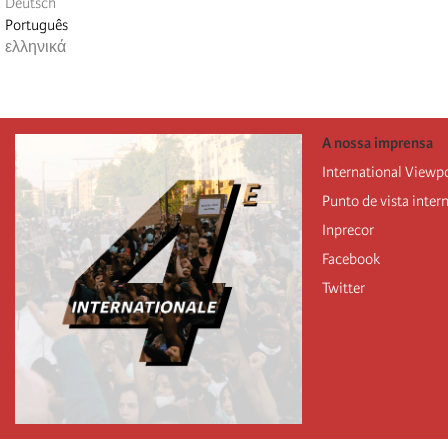
Deutsch
Português
ελληνικά
A nossa imprensa
International Viewp
Punto de vista inter
Inprecor
Facebook
Twitter