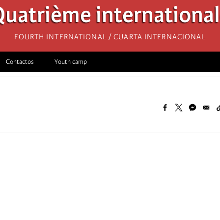
uatrième internationa
Fourth International / Cuarta Internacional
Contactos
Youth camp