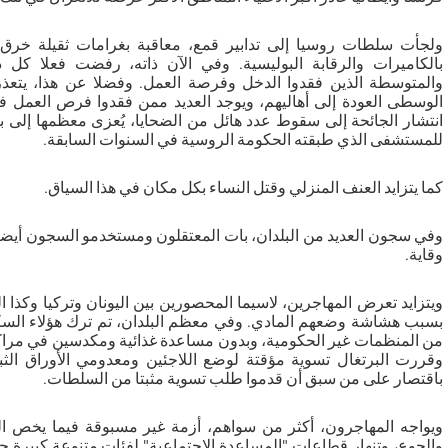
ولجأت سلطات روسيا إلى تدابير قمع، معاقبة بغرامات ثقيلة خرق 
بالكاميرات والرقابة البوليسية. وفي الآن ذاته، رفضت فعلا كل
الوسطى العودة إلى أهاليهم، ويوجد العديد ممن فقدوا فرص العمل 
انتشار الجائحة إلى سقوط عدد هائل من الضحايا، يُعزى معظمها إلى برنا
للمستشفى الذي طبقته الحكومة الروسية في السنوات السابقة.
كما يتزايد العنف المنزلي وقتل النساء بكل مكان في هذا السياق.
وفي سجون العديد من البلدان، بات المعتقلون ومستخدمو السجون أيضا
وقاية.
ويتزايد تعرض المهاجرين، لاسيما المحصورين بين اليونان وتركيا وكذا
بسبب هشاشة وضعهم المادي. وفي معظم البلدان، تم ترك هؤلاء السك
من المنظمات غير الحكومية، وبدون مساعدة غذائية ومكدسين في مراكز ل
وقررت البرتغال تسوية مؤقتة لوضع اللاجئين ومعدومي الأوراق الثبو
باقتصار على من سبق أن قدموا طلب تسوية مثبتا من السلطات.
ويواجه المهاجرون، أكثر من سواهم، أزمة غير مسبوقة فيما يخص 
والجوع، وتنهار قطاعات "المساعدة الاجتماعية" لفئات متنوعة كبيرة ج