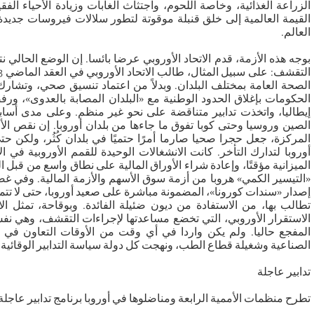
الزراعة الغذائية، وخاصة اللحوم، واجتثاث الغابات وزيادة الأحياء ا
القيمة العالمية إلى خلق قنبلة موقوتة لتطور سلالات فيروسات جديد
العالم.
بوجه هذه الأزمة، قدم الاتحاد الأوروبي عرضا بائسا. إن الوضع الحال
الصحة العامة بمختلف البلدان. وبدلاً من اعتماد تنسيق صحي، وتشارك 
الحكومات بإغلاق الحدود الوطنية مع «البلدان المصابة بالعدوى»، ور
إيطاليا، واتخذت تدابير متناقضة على نحو غير منظم. وعلى مدى أساب
الصين وروسيا وحتى كوبا تفوق ما جاءها من بلدان أوروبا. إن نقص الأق
المركزة، جعل حجرا صحيا صارما أمرًا حتميًا في بلدان كُثُر، ولكن ح
أوروبا لتدارك التأخر. كانت الانشغالات الوحيدة للقمم الأوروبية في ا
الميزانية مؤقتًا، وإعادة شراء الأوراق المالية على نطاق واسع من قبل 
«التيسير الكمي» هروبا من أزمة سوق الأسهم والأزمة المالية. وفي غض
إصدار «سندات كورونا»، المضمونة مباشرة على صعيد أوروبا، حتى لا تتمك
تطالب بها، من الاستفادة من ديون ضئيلة الفائدة. وبوقاحة، تمثل الا
الاستقرار الأوروبي، التي تخضع مساعدتها لإجراءات التقشف، وهي نف
المفجع حاليا. ولم يكن واردا في أي وقت من الأوقات التعاون في م
الصناعية وشغيلة قطاع الطب، ونهجت كل دولة سياسة التدابير الوقائية ا
تدابير عاجلة
تطرح منظمات الأممية الرابعة ومناضلوها في أوروبا برنامج تدابير عاجلة