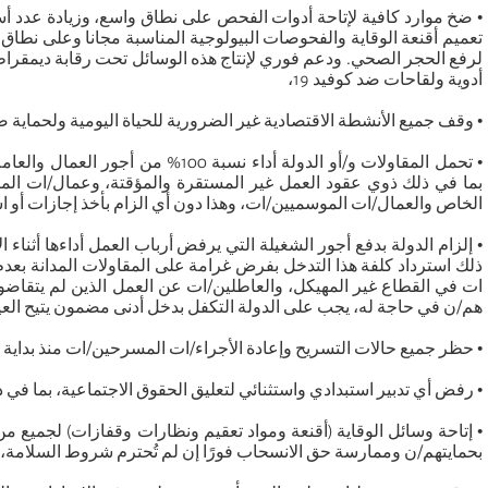
• ضخ موارد كافية لإتاحة أدوات الفحص على نطاق واسع، وزيادة عدد أسر
تعميم أقنعة الوقاية والفحوصات البيولوجية المناسبة مجانا وعلى ن
لرفع الحجر الصحي. ودعم فوري لإنتاج هذه الوسائل تحت رقابة ديمقر
أدوية ولقاحات ضد كوفيد 19،
• وقف جميع الأنشطة الاقتصادية غير الضرورية للحياة اليومية ولحماية
• تحمل المقاولات و/أو الدولة أداء نسبة 100
بما في ذلك ذوي عقود العمل غير المستقرة والمؤقتة، وعمال/ات المن
الخاص والعمال/ات الموسميين/ات، وهذا دون أي الزام بأخذ إجازات أو 
• إلزام الدولة بدفع أجور الشغيلة التي يرفض أرباب العمل أداءها أثناء 
ذلك استرداد كلفة هذا التدخل بفرض غرامة على المقاولات المدانة بعدم 
ات في القطاع غير المهيكل، والعاطلين/ات عن العمل الذين لم يتقاضوا
هم/ن في حاجة له، يجب على الدولة التكفل بدخل أدنى مضمون يتيح العي
• حظر جميع حالات التسريح وإعادة الأجراء/ات المسرحين/ات منذ بداية ا
• رفض أي تدبير استبدادي واستثنائي لتعليق الحقوق الاجتماعية، بما في
• إتاحة وسائل الوقاية (أقنعة ومواد تعقيم ونظارات وقفازات) لجميع 
بحمايتهم/ن وممارسة حق الانسحاب فورًا إن لم تُحترم شروط السلامة،