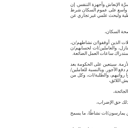
َّة الإنعاش وأجهزة التنفس. إن
طاق واسع على عموم السكان شرط
اطية ولبحث علمي غير تجاري عن
 صحة السكان،
% من أجور العمال والعاملات الذين أوقفوا/ن نشاطهم/ن،
ازل، والعاملين/ات لحسابهم/ن
استدراك ساعات العمل الضائعة.
الأزمة. سيتعين على الحكومة بعد
دفع الأجور. وبالنسبة للعاملين/
 رواتبهم، والطلبة/ات، وكل من
ش اللائق،
لجائحة،
 ذلك حق الإضراب،
من يمارسون/ات نشاطًا، ما يسمح