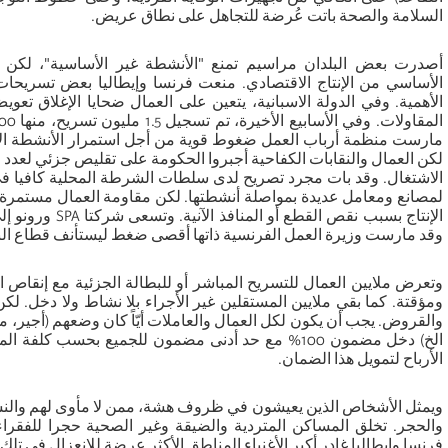
السلامة والصحة باتت عُرضة للتجاهل على نطاق عريض.
أصدرت بعض البلدان مراسيم تمنع "الأنشطة غير الأساسية"، لكن
الأساسي من الإنتاج الاقتصادي. منعت فرنسا وإيطاليا بعض تسريحات ا
الأهمية. وفي الدولة الاسبانية، يتعين على العمال ضحايا الإغلاق تع
مارست منظمة أرباب العمل ضغوط قوية من أجل استمرار الأنشطة ال
لكن العمال والنقابات الكفاحية أجبروا الحكومة على تقليص جزئي لعدد
الاشتغال. وقد بات مجرد تصريح لدى سلطات الشرطة المحلية كافيا في
لمصانع ومعامل عديدة بمواصلة أنشطتها. لكن مقاومة العمال مستمرة أ
الإنتاج بسبب نقص الق
وقد مارست وزيرة العمل الفرنسية ذاتها أقصى ضغط ليستأنف قطاع الب
وتعرض ملايين العمال للتسريح المباشر أو للبطالة الجزئية مع إنقاص 
ومؤقتة. كما بقي ملايين المستقلين غير الأجراء بلا نشاط ولا دخل. لكن
والقروض. يجب أن يكون لكل العمال والعاملات أيّاً كان وضعهم (أجي
الخ) دخل مضمون 100% مع حد أدنى مضمون للجميع بحسب كل
الأرباح لتمويل هذا الضمان.
والحجر. تخلق المساكن المتردية والضيقة وغير الصحية حجرا للفقراء 
فرنسا وايطاليا غادر أكبر الأغنياء المناطق الأكثر عرضة للانعزال في تل