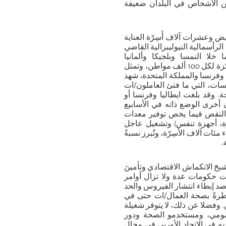
يين الأشخاص في البلدان ضعيفة
مريض وعشرات آلاف أَسِرّة العناية
رأسمالية النيوليبرالية القاضي
خلا النمسا وبلجيكا وألمانيا
ولوكسمبورغ، لا تتوفر سائر البلدان سوى على 4 إلى 11 سرير عناية مركزة لكل 100 ألف مواطن، وتمثل
ا وفرنسا والمملكة المتحدة، شهد
اسات، التي ما فتئ العاملون/ات
. وقد بلغت ايطاليا وفرنسا أو
 أخرى الوضع ذاته في الأسابيع
ا النقص فيما يخص توفير معدات
ِرَّة، أجهزة تنفس) وتشغيل عاجل
ات آلاف الأسِرّة، وتُبرز نسبةُ
حَ الانكماش الاقتصادي وتأمينَ
ت حكومات عدة ولا تزال أوامر
د إبطاء انتشار الفيروس والحد
رةً بصحة العمال/ات حتى في
 وفضلا عن ذلك، لا يتوفر شغيلة
العمومي، ومستخدمو الصحة ودور
ه في الاتحاد الأوربي في مجال