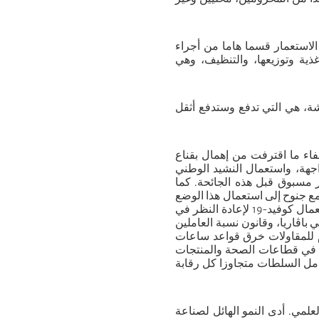
الاستعمار قسما هاما من أجراء
غذية وتوزيعها، والتنظيف، وهي
شة، هي التي تدفع وستدفع أثقل
خفاء ما اقترفت من إهمال بقناع
اجهة، واستعمال النشيد الوطني
ر مسبوق قبل هذه الجائحة. كما
 مع جنوح إلى استعمال هذا الوضع
للحد من الحقوق الاجتماعية والديمقراطية. وهكذا، جرى في ألمانيا استعمال كوفيد-19 لإعادة النظر في
باڤاريا، وقانون نسبة العاملين
 للمقاولات خرق قواعد ساعات
اب في قطاعات الصحة والمنتجات
امل السلطات متجاوزا كل رقابة
علمي. أدى النمو الهائل لصناعة