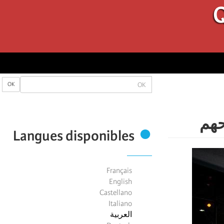
Q
OK
OK
Langues disponibles
Français
English
Castellano
Italiano
العربية