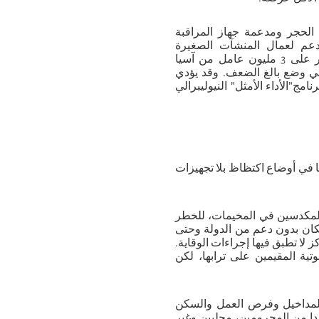
الحجر ومدعمة جهاز المراقبة
 دعم لعمال المنشآت الصغيرة
والمتوسطة الذين فقدوا الدخل وفرصة العمل. وفضلا عن هذا، يتعذر على 3 مليون عامل من آسيا
في وضع بالغ الضعف. وقد يؤدي
مج"الأداء الأمثل" النيوليبرالي
 في أوضاع اكتظاظ بلا تجهيزات
 المكدسين في المخيمات، للخطر
ان بدون دعم من الدولة وحتى
ا تطبق فيها إجراءات الوقاية.
تية المقيمين على ترابها، لكن
المداخيل وفرص العمل والسكن
دا من المحرومين، محليين وغير