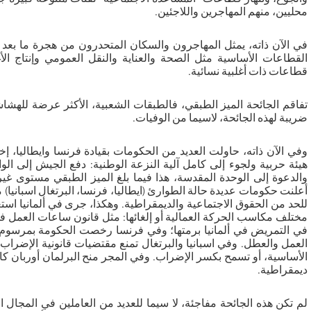
محليين، منهم المهاجرين واللاجئين.
في الآن ذاته، يمثل المهاجرون والسكان المتحدرون من هجرة ما بعد 
القطاعات الأساسية مثل الصحة والعناية والنقل العمومي وإنتاج الأ
قطاعات ذات أغلبية نسائية.
تفاقم الجائحة الميز الطبقي، فالطبقات الشعبية، الأكثر عرضة للهشا
ضريبة لهذه الجائحة، لاسيما من الوفيات.
وفي الآن ذاته، حاولت العديد من الحكومات بقيادة فرنسا وايطاليا، إ
هيئة حربية ولجوء إلى كامل آلية النزعة الوطنية: دفع الجيش إلى الو
والدعوة إلى الوحدة المقدسة، هذا فيما بلغ الميز الطبقي مستوى غي
أعلنت حكومات عديدة حالة الطوارئ (ايطاليا، فرنسا، البرتغال اسبانيا)
مختلف مكاسب الحركة العمالية أو إلغائها: مثل قانون ساعات العمل في 
في التمريض في ألمانيا برمتها؛ وفي فرنسا رخصت الحكومة بمرسوم
العمل والعطل. وفي اسبانيا والبرتغال تمنع مقتضيات قانونية الإضر
الأساسية، أو تسمح بكسر الإضراب. وفي المجر منح البرلمان أوربان ك
ديمقراطية.
لم تكن هذه الجائحة مفاجئة، لا سيما للعديد من العاملين في المجال ال