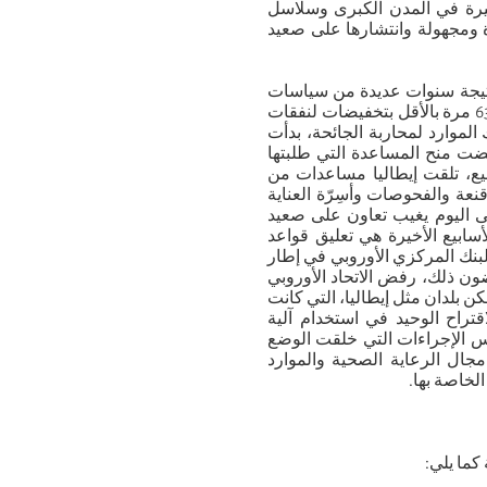
لفقيرة في المدن الكبرى وسلاسل
ة ومجهولة وانتشارها على صعيد
ي نتيجة سنوات عديدة من سياسات
التقشف: على سبيل المثال، طالب الاتحاد الأوروبي في العقد الماضي 63 مرة بالأقل بتخفيضات لنفقات
الموارد لمحاربة الجائحة، بدأت
فضت منح المساعدة التي طلبتها
يع، تلقت إيطاليا مساعدات من
نعة والفحوصات وأسِرّة العناية
تى اليوم يغيب تعاون على صعيد
لأسابيع الأخيرة هي تعليق قواعد
البنك المركزي الأوروبي في إطار
ون ذلك، رفض الاتحاد الأوروبي
ن بلدان مثل إيطاليا، التي كانت
قتراح الوحيد في استخدام آلية
س الإجراءات التي خلقت الوضع
جال الرعاية الصحية والموارد
لخاصة بها.
 كما يلي: