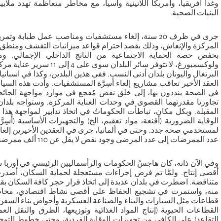
وغدا أفريقيا، وأمريكا اللاتينية وآسيا، مع مخاطر متعاظمة تهدد ملا
البنيات الصحية.
جرى في ظرف 20 سنة، إلغاء مستشفيات ومناصب عمل طبابة وت
المركزة والإنعاش، وذلك بقصد احترام قواعد ميزانيات التقشف ومنطق ال
بخفض حصة الحماية الاجتماعية من الناتج الداخلي الإجمالي. وما 
البرتغال واليونان بلدان أدنى النسب. ففي هذين البلدين، وكذا في اسباني
العقد الأخير تعاقب مشاريع إلغاء أسِرَّة المستشفيات. وأدت هذه السي
في الصحة ينددون بها، إلى خلق نقص مُفجع في موارد مواجهة الجائحة
تجاوزتا مقدرتهما القصوى في وحدات العناية المركزة. وستواجه بلدان
المقبلة. وبكل مكان، تباطأت الحكوماتُ في اتخاذ تدابير لمواجهة هذ
الوقاية الضرورية (أقنعة، مواد تعقيم، الخ) والتجهيزات الأساسية (أَس
لمستخدمي صحة جدد. وحتى في ألمانيا، جرى في العقدين الأخيرين إلغاء مئ
عدد الممرضات إلى عدد المرضى وجود نقص لا يقل عن 110 ألف ممرضة.
وفي الآن ذاته، كان هاجسُ الحكومات والرأسماليين الرئيسي في أوربا شب
أقصى إنتاج. ولمَّا تم فرض إجراءات مستعجلة لحماية السكان، أصدر
متناقضة. اضطرت في بلدان عديدة إلى اتخاذ قرار حجر كافة السكان بقص
منه، واستمرت في تشجيع الحفاظ على أقصى نشاط اقتصادي، مخاط
قطاعات مثل السيارات والبناء والصناعة العسكرية وأحواض بناء السفن.
القطاعات الحيوية (إنتاج المواد الغذائية وتوزيعها، الطرق والنقل 
التقاعد) على الكافي من تجهيزات الوقاية الفردية، وحتى خطوط التوجي