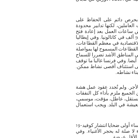
 بحرص دائم على الحفاظ على
لعاملين، لكنها تدابير محدودة
ويض ساعات العمل بعد إعادة فتح
المقاولات. وفي الأسابيع الأخيرة، تم تسجيل 1.5 مليون تسريح، منها 500 ألف في كاتالونيا. وفي إيطاليا
اقتصادية في معظم القطاعات،
 القطاعات المسموح لها بمواصلة
 المناطق الأشد تضررا للسماح
يضا. وفي فرنسا غالبا ما توقف
طع أو المنافذ الآنية. وتسعى شركتا SPA ورونو إلى استئناف أقصى نشاط ممكن.
ناء نشاطه.
الأجر. ولم تُجدد عقود عمل هشة
 الجميع ملزم بأداء كل النفقات
ر، مستقل، عاطل، مؤقت، موسمي،
فة المعيشة في البلد. ويجب استعمال
ويمثل الأشخاص الذين يعيشون في ظروف هشة، ممن لا مأوى لهم والنساء أولى ضحايا انتشار كوفيد-19
لا صلة له بحجر الأغنياء. وفي
ك الأقل عرضة.