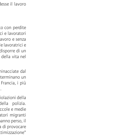
esse il lavoro
tto con perdite
ci e lavoratori
lavoro e senza
e lavoratrici e
 disporre di un
della vita nel
minacciate dal
determinano un
Francia, i più
.
olazioni della
lla polizia.
iccole e medie
atori migranti
hanno perso, il
a di provocare
imizzazione”