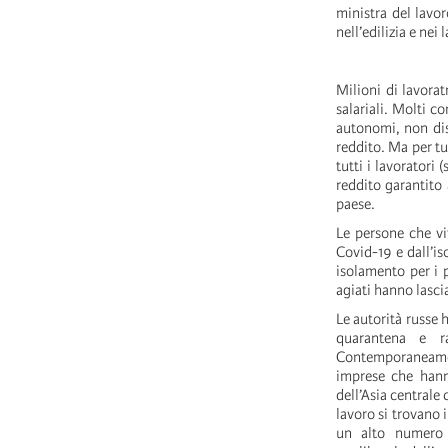
ministra del lavor
nell’edilizia e nei 
Milioni di lavorat
salariali. Molti c
autonomi, non disp
reddito. Ma per tut
tutti i lavoratori 
reddito garantito 
paese.
Le persone che vi
Covid-19 e dall’i
isolamento per i p
agiati hanno lasci
Le autorità russe 
quarantena e ra
Contemporaneament
imprese che hanno
dell’Asia centrale
lavoro si trovano 
un alto numero 