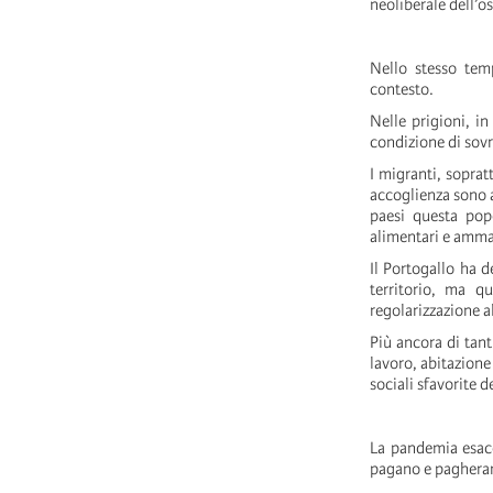
neoliberale dell’o
Nello stesso tem
contesto.
Nelle prigioni, i
condizione di sov
I migranti, soprat
accoglienza sono a
paesi questa pop
alimentari e ammas
Il Portogallo ha d
territorio, ma q
regolarizzazione al
Più ancora di tant
lavoro, abitazione
sociali sfavorite 
La pandemia esacer
pagano e pagherann