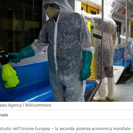
News Agency / Wikicommons
onale
attutto nell’Unione Europea – la seconda potenza economica mondiale 