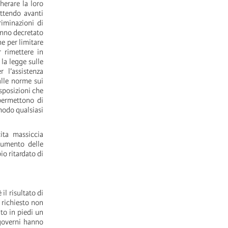
herare la loro
ttendo avanti
riminazioni di
anno decretato
ne per limitare
r rimettere in
la legge sulle
 l’assistenza
alle norme sui
isposizioni che
 permettono di
 modo qualsiasi
ita massiccia
’aumento delle
o ritardato di
il risultato di
 richiesto non
ito in piedi un
governi hanno