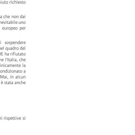
aiuto richiesto
ba che non dai
inevitabile uno
o europeo per
i sospendere
nel quadro del
UE ha rifiutato
 l’Italia, che
Cinicamente la
condizionato a
 Mai, in alcun
 è stata anche
i rispettive si