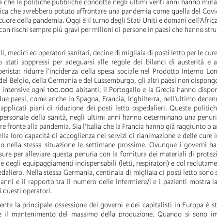
a che le politiche pubbliche condotte negli ultimi venti anni hanno minat
lica che avrebbero potuto affrontare una pandemia come quella del Cov
 cuore della pandemia. Oggi è il turno degli Stati Uniti e domani dell’Afric
, con rischi sempre più gravi per milioni di persone in paesi che hanno stru
i, medici ed operatori sanitari, decine di migliaia di posti letto per le cure
 stati soppressi per adeguarsi alle regole dei bilanci di austerità e a
erista: ridurre l’incidenza della spesa sociale nel Prodotto Interno Lord
, del Belgio, della Germania e del Lussemburgo, gli altri paesi non dispon
re intensive ogni 100.000 abitanti; il Portogallo e la Grecia hanno dispon
 due paesi, come anche in Spagna, Francia, Inghilterra, nell’ultimo dece
i applicati piani di riduzione dei posti letto ospedalieri. Queste politic
personale della sanità, negli ultimi anni hanno determinano una penuri
fare fronte alla pandemia. Sia l’Italia che la Francia hanno già raggiunto o
ella loro capacità di accoglienza nei servizi di rianimazione e delle cure i
no nella stessa situazione le settimane prossime. Ovunque i governi h
ure per alleviare questa penuria con la fornitura dei materiali di protez
 e degli equipaggiamenti indispensabili (letti, respiratori) e col recluta
daliero. Nella stessa Germania, centinaia di migliaia di posti letto sono 
 anni e il rapporto tra il numero delle infermiere/i e i pazienti mostra 
 questi operatori.
e la principale ossessione dei governi e dei capitalisti in Europa è st
 e il mantenimento del massimo della produzione. Quando si sono i