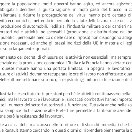
eggere la popolazione, molti governi hanno agito, ed ancora agiscon
bbligati a decidere, a giusta ragione, in molti paesi del blocco in ca
allentare e ridurre la propagazione del virus, hanno però cercato di
vità economiche, mettendo in pericolo la salute delle lavoratrici e dei la
produzione di automobili, l’edilizia, l’industria militare o dei cantieri nav
voratori delle attività indispensabili (produzione e distribuzione dei be
ti pubblici, personale medico o delle case di riposo) non dispongono ade
zione necessari, ed anche gli stessi indirizzi della UE in materia di legi
ute sono largamente ignorati.
emanato dei decreti di chiusura delle attività non essenziali, ma sempre c
enziale della produzione economica. L’Italia e la Francia hanno vietato cer
 queste misure hanno una portata limitata. In Spagna le lavoratrici 
hiusure di attività dovranno recuperare le ore di lavoro non effettuate qu
Nelle ultime settimane si sono già registrati 1,5 milioni di licenziamenti
ndustria ha esercitato forti pressioni perché le attività continuassero nell
ici, ma le lavoratrici e i lavoratori e i sindacati combattivi hanno impost
te il numero dei settori autorizzati a funzionare. Tuttavia anche nelle zo
na semplice dichiarazione alle Prefetture permette a tantissime aziende
iene però la resistenza dei lavoratori.
nte a causa della mancanza delle forniture o di sbocchi immediati che le
 e Renault stanno cercando in questi giorni di riprendere pienamente la 