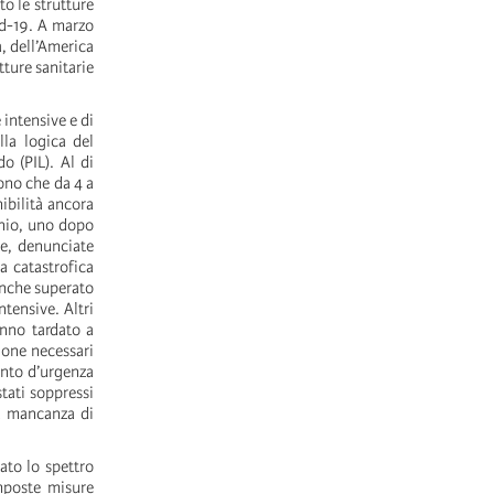
o le strutture
id-19. A marzo
a, dell’America
tture sanitarie
 intensive e di
lla logica del
o (PIL). Al di
gono che da 4 a
ibilità ancora
nnio, uno dopo
he, denunciate
a catastrofica
 anche superato
ntensive. Altri
anno tardato a
ione necessari
mento d’urgenza
stati soppressi
la mancanza di
ato lo spettro
mposte misure