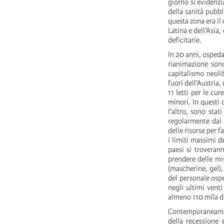
giorno si evidenzi
della sanità pubb
questa zona era il
Latina e dell’Asia
deficitarie.
In 20 anni, ospedal
rianimazione sono
capitalismo neolib
fuori dell’Austria
11 letti per le cu
minori. In questi
l’altro, sono stat
regolarmente dal 
delle risorse per 
i limiti massimi d
paesi si troveran
prendere delle mis
(mascherine, gel),
del personale ospe
negli ultimi venti
almeno 110 mila di
Contemporaneament
della recessione