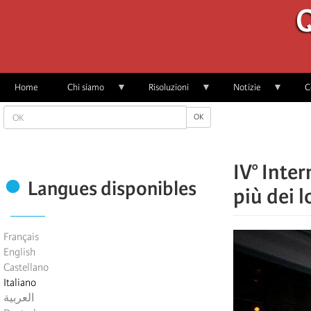
Skip
Q
to
main
content
Home
Chi siamo
Risoluzioni
Notizie
C
OK
OK
IV° Inte
Langues disponibles
più dei l
Français
English
Castellano
Italiano
العربية