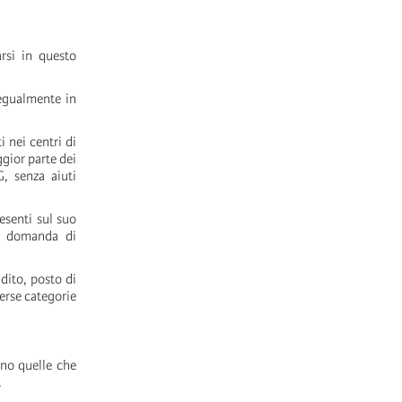
rsi in questo
 egualmente in
i nei centri di
gior parte dei
, senza aiuti
resenti sul suo
to domanda di
ddito, posto di
verse categorie
ono quelle che
.