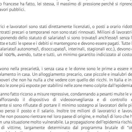
o francese ha fatto, lei stessa, il massimo di pressione perché si riprend
lavori pubblici.
rici e lavoratori sono stati direttamente licenziati, o posti a orario rido
ontratti precari o temporanei non sono stati rinnovati. Milioni di lavoratri
onendo dello statuto di salariate/i si sono trovate/i anch’esse/i senza 
te e tutti le spese e i debiti si mantengono e devono essere pagati. Tutte l
(salariate/i autonome/i, disoccupate/i, interinali, stagionali ecc.), devono
al 100%, avendo, tutte e tutti, un minimo garantito indicizzato al costo 
vono nella precarietà, i senza casa e le donne sono le prime a essere 
solamento in casa. Un alloggiamento precario, case piccole e insalubri 
overi che non ha nulla a che vedere con quello dei ricchi. In Italia e in 
ato le zone più esposte per stabilirsi nelle zone meno colpite dall’epidemia
hanno fatto ricorso a misure repressive, condannando a pesanti multe le vi
fforzando il dispositivo di videosorveglianza e di controllo de
e si sono rifiutate di portare il minimo sostegno ai lavoratori delle p
 perso il posto e il salario. Inoltre tre milioni di lavoratrici e lavor
 che non possono rientrare nel loro paese di origine, e molte/i di loro che 
in una situazione molto vulnerabile. La propagazione dell’epidemia rischi
di vittime, largamente determinato dal programma brutale di “ott