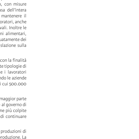
o, con misure
sa dell’intera
 mantenere il
voratori, anche
ali. Inoltre le
ni alimentari,
guatamente dei
slazione sulla
on la finalità
te tipologie di
e i lavoratori
ando le aziende
 di cui 500.000
a maggior parte
o al governo di
ne più colpite
 di continuare
 produzioni di
produzione. La