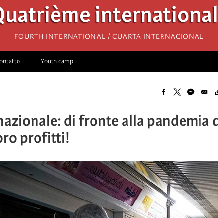
uatrième internationa
Fourth International / Cuarta Internacional
ontatto
Youth camp
rnazionale: di fronte alla pandemia 
oro profitti!