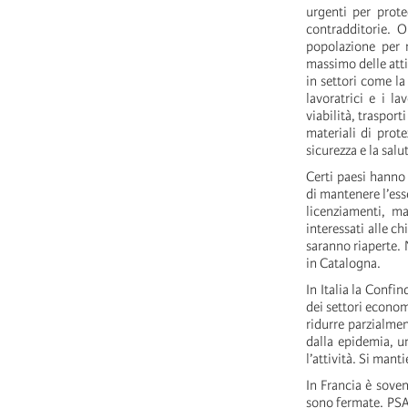
urgenti per prot
contradditorie. O
popolazione per r
massimo delle atti
in settori come la 
lavoratrici e i la
viabilità, traspor
materiali di prote
sicurezza e la sal
Certi paesi hanno 
di mantenere l’ess
licenziamenti, ma
interessati alle c
saranno riaperte. 
in Catalogna.
In Italia la Confi
dei settori econom
ridurre parzialmen
dalla epidemia, u
l’attività. Si mant
In Francia è sove
sono fermate. PSA