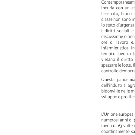
Contemporaneament
incuria con un a
l’esercito, l’inno
classe non sono ma
lo stato d’urgenza 
i diritti sociali
discussione o ann
ore di lavoro e,
infermieristica. 
tempi di lavoro e 
vietano il diritt
spezzare le lotte.
controllo democra
Questa pandemia 
dell’industria ag
bidonville nelle m
sviluppo e prolife
L’Unione europea ha
numerosi anni di p
meno di 63 volte r
coordinamento san