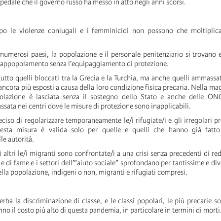
spedale che il governo russo ha messo in atto negli anni scorsi.
po le violenze coniugali e i femminicidi non possono che moltiplica
n numerosi paesi, la popolazione e il personale penitenziario si trovano
rappopolamento senza l’equipaggiamento di protezione.
tutto quelli bloccati tra la Grecia e la Turchia, ma anche quelli ammassat
ncora più esposti a causa della loro condizione fisica precaria. Nella mag
olazione è lasciata senza il sostegno dello Stato e anche delle ONG
sata nei centri dove le misure di protezione sono inapplicabili.
eciso di regolarizzare temporaneamente le/i rifugiate/i e gli irregolari p
uesta misura è valida solo per quelle e quelli che hanno già fat
le autorità.
i altri le/i migranti sono confrontate/i a una crisi senza precedenti di re
 e di fame e i settori dell’”aiuto sociale” sprofondano per tantissime e di
della popolazione, indigeni o non, migranti e rifugiati compresi.
ba la discriminazione di classe, e le classi popolari, le più precarie s
o il costo più alto di questa pandemia, in particolare in termini di morti