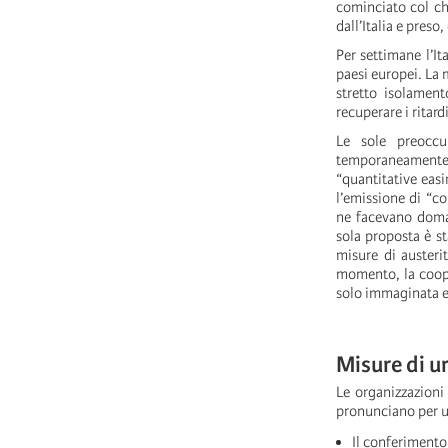
cominciato col chi
dall’Italia e pres
Per settimane l’It
paesi europei. La 
stretto isolamen
recuperare i ritardi
Le sole preoccu
temporaneamente le
“quantitative easi
l’emissione di “co
ne facevano doman
sola proposta è st
misure di austeri
momento, la cooper
solo immaginata e 
Misure di u
Le organizzazioni 
pronunciano per u
Il conferimento 