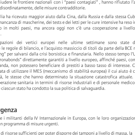
udere le frontiere nazionali con i “paesi contagiati” , hanno rifiutato l’
o, disordinatamente, delle misure contradditorie.
alia ha ricevuto maggior aiuto dalla Cina, dalla Russia e dalla stessa Cu
mancanza di mascherine, dei tests e dei letti per le cure intensive ha reso 
to in molti paesi, ma ancora oggi non c’è una cooperazione a livell
.
pazioni dei vertici europei nelle ultime settimane sono state d
 regole di bilancio, e l’acquisto massiccio di titoli da parte della BCE 
ng” per salvarsi dalla crisi borsistica e finanziaria. Nello stesso tempo l’
ronabonds” direttamente garantiti a livello europeo, affinché paesi, come
da, non potessero beneficiare di prestiti a basso tasso di interesse. 
ata di utilizzare il MES (meccanismo di stabilità europea) il cui aiuto è 
tà, le stesse che hanno determinato la situazione catastrofica attuale.
azione sanitaria in termini di risorse industriali e di personale medico
ciascun stato ha condotto la sua politica di salvaguardia.
rgenza
e i militanti della IV Internazionale in Europa, con le loro organizzazion
n programma di misure urgenti.
di risorse sufficienti per poter disporre dei tamponi a livello di massa, la