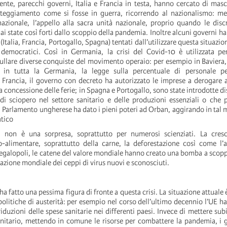
e, parecchi governi, Italia e Francia in testa, hanno cercato di masc
tteggiamento come si fosse in guerra, ricorrendo al nazionalismo: me
 nazionale, l’appello alla sacra unità nazionale, proprio quando le disc
i state così forti dallo scoppio della pandemia. Inoltre alcuni governi h
(Italia, Francia, Portogallo, Spagna) tentati dall’utilizzare questa situazio
 e democratici. Così in Germania, la crisi del Covid-10 è utilizzata pe
ullare diverse conquiste del movimento operaio: per esempio in Baviera, 
 in tutta la Germania, la legge sulla percentuale di personale per
In Francia, il governo con decreto ha autorizzato le imprese a derogare 
la concessione delle ferie; in Spagna e Portogallo, sono state introdotte d
o di sciopero nel settore sanitario e delle produzioni essenziali o che
 Il Parlamento ungherese ha dato i pieni poteri ad Orban, aggirando in tal
tico
non è una sorpresa, soprattutto per numerosi scienziati. La cresc
ro-alimentare, soprattutto della carne, la deforestazione così come l
egalopoli, le catene del valore mondiale hanno creato una bomba a scoppi
razione mondiale dei ceppi di virus nuovi e sconosciuti.
 fatto una pessima figura di fronte a questa crisi. La situazione attuale è 
olitiche di austerità: per esempio nel corso dell’ultimo decennio l’UE ha
iduzioni delle spese sanitarie nei differenti paesi. Invece di mettere sub
itario, mettendo in comune le risorse per combattere la pandemia, i 