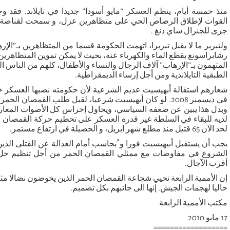
منذ خمسة أيام، ينظم العسكر “مايو أسودا” جديدا في تايلاند. فقد 
القوات لإطلاق الرصاص الحي على متظاهرين عزل، و سمحت لقناصة م
جرى للجنرال ساي دنغ .
ولتبرير ما لا يقبل تبريرا، اتهمت الحكومة قسما من المتظاهرين بـ”ال
رشابراسونغ بقطع الماء والكهرباء عنه، بحيث لا يمكن تموين المتظاهرين
المتهمون بـ”الإرهاب” آلاف الرجال والنساء والأطفال، كلهم من الناس ال
الطبقية التايلاندية ومن أجل إرساء الديمقراطية.
شعارهم استقالة أبهيسيت عديم الشرعية لأن حكومته نصبها العسكر خلا
في ديسمبر 2008. لو كان أبهيسيت شرعيا، لقبل طلب القمصان ا
وبدل هذا يبين عن ضعفه السياسي، ويحاول إخراس كل الأصوات المعارضة
لديه للبقاء في السلطة غير قدرة العسكر على تحطيم حركة القمصان ا
لحد الآن 65 قتيل منذ مطلع شهر ابريل، و الحصيلة في ارتفاع مستمر.
يجب أن يستقيل أبيهيسيت فورا و ُيحاسب أمام العدالة عن القتلى الذ
الشروع في مفاوضات مع ممثلي القمصان الحمر من أجل تنظيم حل ال
أقرب الآجال.
إن الأممية الرابعة تحيي شجاعة القمصان الحمر الذين يخوضون نضالا مثا
حاليا لهجمات الجيش. إنها الى جانبهم بكل تصميم.
مكتب الأممية الرابعة
17 مايو 2010
==================