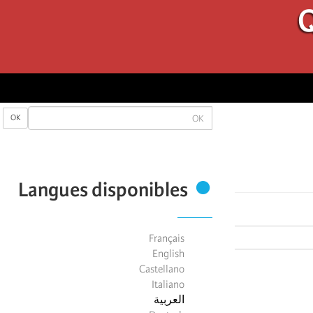
Q
OK
OK
Langues disponibles
Français
English
Castellano
Italiano
العربية