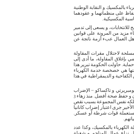
باء بالمكسيك و النقابة الوطنية
حفاظ على منظماتهما و عقودهما
اسية المكسيكية.
 للانتخابات، و يسعى إلى تدمير
ء مزيد من المرونة على قوانين
اهل العمال عبء أزمة ناتجة عن
قوات المسلحة لاحتلال مقرات المقاولة
 بإغلاق المقاولة، ما أدى إلى
 إلى الشارع وترك 22 ألف متقاعد بلا حماية. حاولت الحكومة تبرير هذا
 نيتها هي خصخصة خدمة الكهرباء
عن الكفاحية و الديمقراطية في هذا
ومبريرتي و تاكساكو – الإضراب
منذ سنتين مطالبين المقاولة المليونيرية “غروبو ميكسيكو” بشروط آمان و حفظ صحة أفضل. منذ زهاء 3
ملكه نفس المجموعة بسبب نقص
 أدت هذه المأساة إلى وفاة 62 عاملا. ويوم 12 فبراير الأخير جرى اعتبار إضراب كانانيا
ات مستعملة قوات شرطة آو عسكر.
اتهم.
يلة الكهرباء بالمكسيك، وكذا عدد
 نزاع عمال المناجم و شغيلة