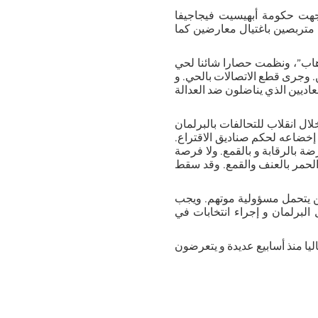
وجهت حكومة أبهيسيت فيجاجيفا
تربصين باغتيال معارضين كما
إرهاب”، ونظمت حصارا شائنا لحي
. وجرى قطع الاتصالات بالحي. و
عاديين الذي يناضلون ضد العدالة
ل انقلاب للتحالفات بالبرلمان
لحمر إخضاعه لحكم صناديق الاقتراع.
 بالرقابة و بالقمع. ولا فرصة
لحمر بالعنف والقمع. وقد سقط
ين يتحمل مسؤولية موتهم. ويجب
برلمان و إجراء انتخابات في
ليا منذ أسابيع عديدة و يتعرضون