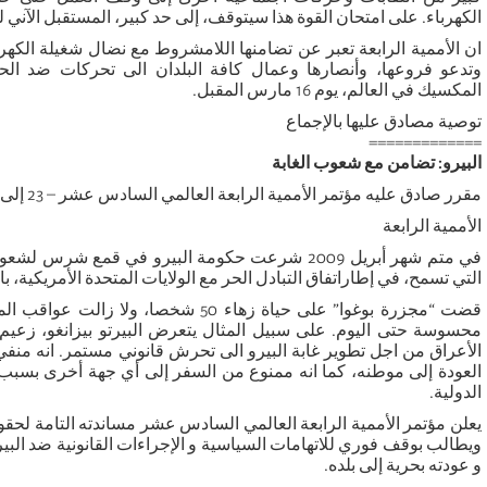
الكهرباء. على امتحان القوة هذا سيتوقف، إلى حد كبير، المستقبل الآني ل
ان الأممية الرابعة تعبر عن تضامنها اللامشروط مع نضال شغيلة الكهر
وتدعو فروعها، وأنصارها وعمال كافة البلدان الى تحركات ضد ال
المكسيك في العالم، يوم 16 مارس المقبل.
توصية مصادق عليها بالإجماع
=============
البيرو: تضامن مع شعوب الغابة
مقرر صادق عليه مؤتمر الأممية الرابعة العالمي السادس عشر – 23 إلى 28 فبراير 2010
الأممية الرابعة
في متم شهر أبريل 2009 شرعت حكومة البيرو في قمع شر
التي تسمح، في إطاراتفاق التبادل الحر مع الولايات المتحدة الأمريكية، 
قضت “مجزرة بوغوا” على حياة زهاء 50 شخصا، 
محسوسة حتى اليوم. على سبيل المثال يتعرض البيرتو بيزانغو، زعيم 
الأعراق من اجل تطوير غابة البيرو الى تحرش قانوني مستمر. انه منفي
العودة إلى موطنه، كما انه ممنوع من السفر إلى أي جهة أخرى بسب
الدولية.
يعلن مؤتمر الأممية الرابعة العالمي السادس عشر مساندته التامة لحق
ويطالب بوقف فوري للاتهامات السياسية و الإجراءات القانونية ضد البيرت
و عودته بحرية إلى بلده.