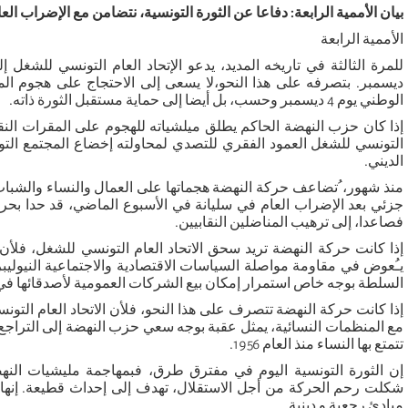
بيان الأممية الرابعة: دفاعا عن الثورة التونسية، نتضامن مع الإضراب العام ليوم 13
الأممية الرابعة
ديسمبر. بتصرفه على هذا النحو،لا يسعى إلى الاحتجاج على هجوم الم
الوطني يوم 4 ديسمبر وحسب، بل أيضا إلى حماية مستقبل الثورة ذاته.
إذا كان حزب النهضة الحاكم يطلق ميلشياته للهجوم على المقرات النقابي
التونسي للشغل العمود الفقري للتصدي لمحاولته إخضاع المجتمع التو
الديني.
منذ شهور، ُتضاعف حركة النهضة هجماتها على العمال والنساء والشباب
جزئي بعد الإضراب العام في سليانة في الأسبوع الماضي، قد حدا بحر
فصاعدا، إلى ترهيب المناضلين النقابيين.
إذا كانت حركة النهضة تريد سحق الاتحاد العام التونسي للشغل، فلأن هذ
يـُعوض في مقاومة مواصلة السياسات الاقتصادية والاجتماعية النيوليبر
السلطة بوجه خاص استمرار إمكان بيع الشركات العمومية لأصدقائها ف
إذا كانت حركة النهضة تتصرف على هذا النحو، فلأن الاتحاد العام التون
مع المنظمات النسائية، يمثل عقبة بوجه سعي حزب النهضة إلى التراجع
تتمتع بها النساء منذ العام 1956.
إن الثورة التونسية اليوم في مفترق طرق، فبمهاجمة مليشيات النهضة
شكلت رحم الحركة من أجل الاستقلال، تهدف إلى إحداث قطيعة. إنها تر
مبادئ رجعية و دينية.