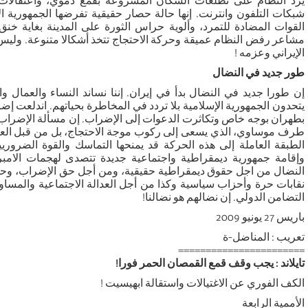
يرد النظام على تطلعات السكان المشروعة بقمع دموي، واعتقالات
شبكات التلفون وانترنت. إنها حالة حصار حقيقية تفرضها الجمهورية
القوات المضادة للتمرد، وألوية حراس الثورة على المدينة بغاية خن
مشاعر رفض النظام عميقة وحركة الاحتجاج تتخذ أشكالا متنوعة. ول
الإيراني وعزمه !
طور جديد في النضال
إن طورا جديد في النضال بدأ في إيران. إننا نساند النساء والعمال و
يتحدون الجمهورية الإسلامية بلا تردد في المخاطرة بحياتهم. اندلعت إ
بطهران بوجه خاص وتكاثرت الدعوات إلى الإضراب. إن مسألة الإضراب 
طرف موساوي، الذي يسعى إلى ركوب موجة الاحتجاج، بل من قبل العمال
الطبقة العاملة إلى هذه الحركة قد يمنحها التماسك والقوة الضروريي
وإقامة جمهورية ديمقراطية واجتماعية جديدة تتصدى لهجمات الامبري
النضال من اجل حقوق ديمقراطية حقيقية، ومن أجل حق الإضراب، وحق
نقابات حرة وأحزاب سياسية وكذا من أجل العدالة الاجتماعية والمساوا
التضامن الدولي. إن نضالهم هو نضالنا!
باريس 27 يونيو 2009
تعريب : المناضل-ة
=======================
تايلاند : يجب وقف قمع القمصان الحمر فورا!
الكف الفوري عن الاغتيالات واستقالة ابهيسيت !
الأممية الرابعة