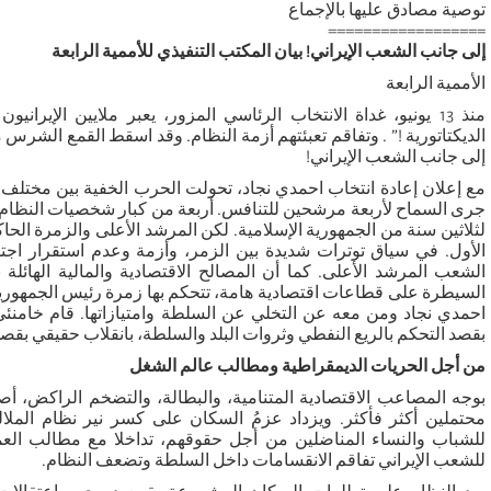
توصية مصادق عليها بالإجماع
==================
إلى جانب الشعب الإيراني! بيان المكتب التنفيذي للأممية الرابعة
الأممية الرابعة
منذ 13 يونيو، غداة الانتخاب الرئاسي المزور، يعبر ملايين الإي
الديكتاتورية !” . وتفاقم تعبئتهم أزمة النظام. وقد اسقط القمع الشرس 
إلى جانب الشعب الإيراني!
مع إعلان إعادة انتخاب احمدي نجاد، تحولت الحرب الخفية بين مختلف 
جرى السماح لأربعة مرشحين للتنافس. أربعة من كبار شخصيات النظام،
لثلاثين سنة من الجمهورية الإسلامية. لكن المرشد الأعلى والزمرة الحا
الأول. في سياق توترات شديدة بين الزمر، وأزمة وعدم استقرار اج
الشعب المرشد الأعلى. كما أن المصالح الاقتصادية والمالية الهائلة
السيطرة على قطاعات اقتصادية هامة، تتحكم بها زمرة رئيس الجمهوري
احمدي نجاد ومن معه عن التخلي عن السلطة وامتيازاتها. قام خامنئي
بقصد التحكم بالريع النفطي وثروات البلد والسلطة، بانقلاب حقيقي بقصد
من أجل الحريات الديمقراطية ومطالب عالم الشغل
بوجه المصاعب الاقتصادية المتنامية، والبطالة، والتضخم الراكض، أصب
محتملين أكثر فأكثر. ويزداد عزمُ السكان على كسر نير نظام الملالي
للشباب والنساء المناضلين من أجل حقوقهم، تداخلا مع مطالب العمال
للشعب الإيراني تفاقم الانقسامات داخل السلطة وتضعف النظام.