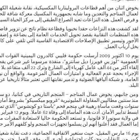
يخوض اثنان من أهم قطاعات البروليتاريا المكسيكية، نقابة شغيلة الكهر
لعمال المناجم والتعدين وما شابه بجمهورية المكسيك معركة شاقة لل
و فرص العمل. هذه النزاعات تعيد الصراع الطبقي إلى مركز الحياة السي
لقد كشفت هذه النزاعات حقدا نخبويا وفظاعة نظام ناتج عن تزوير فاضح
هذه المنظمات النقابية بقصد تحويل الخدمات العامة إلى بضاعة و إضفا
الأجور وتيسير تطبيق الإصلاحات الاقتصادية القاسية التي تلقي على ك
بخل أرباب العمل.
يوم 10 اكتوبر 2009 أرسلت حكومة فليبي كالدرون اليمينية ال
العمومية “لوز يي فويرزا ديل سانترو”، منفذة مرسوما غير شرعي يقضي
إلقاء أكثر من 44 ألف عامل كهرباء
الإجراء بحجة عدم الفعالية و امتيازات العمال المزعومة. والواقع أن
العامة، و شبكة أليافها الضوئية و تدمير نقابتها التي تعتبر مثالا تاريخيا 
البلد.
ومن جانبهم، يخوض عمال المناجم – المنجم التاريخي في كنانيا، دو س
سنوات وقعت مأساة رهيبة في منجم فحم “باستا دو كونشوس” الذي ت
ابسط تدابير الأمان.
في ولاية سونورا لا قانونيا، و تستعد الحكومة حاليا لاستعادة المقر
إما العمال فقد أعلنوا أنهم لن يسلموا تجهيزات المنجم ولو كلفهم الأمر حي
يوم 16 مارس المقبل، حيث ستغير الاتفاقية الجماعية، دعت نقابة شغ
كبير من النقابات وحركات اجتماعية أخرى إلى وقف العمل حتى حل