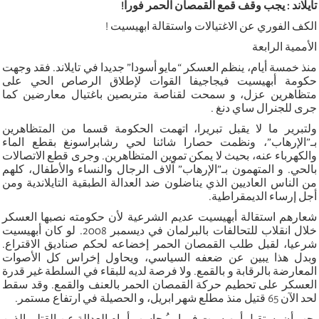
تايلاند : يجب وقف قمع القمصان الحمر فورا!
الكف الفوري عن الاغتيالات واستقالة ابهيسيت !
الأممية الرابعة
منذ خمسة أيام، ينظم العسكر “مايو أسودا” جديدا في تايلاند. فقد وجهت
حكومة أبهيسيت فيجاجيفا القوات لإطلاق الرصاص الحي على
متظاهرين عزل، و سمحت لقناصة متربصين باغتيال معارضين كما
جرى للجنرال ساي دنغ .
ولتبرير ما لا يقبل تبريرا، اتهمت الحكومة قسما من المتظاهرين
بـ”الإرهاب”، ونظمت حصارا شائنا لحي رشابراسونغ بقطع الماء
والكهرباء عنه، بحيث لا يمكن تموين المتظاهرين. وجرى قطع الاتصالات
بالحي. و المتهمون بـ”الإرهاب” آلاف الرجال والنساء والأطفال، كلهم
من الناس العاديين الذي يناضلون ضد العدالة الطبقية التايلاندية ومن
أجل إرساء الديمقراطية.
شعارهم استقالة أبهيسيت عديم الشرعية لأن حكومته نصبها العسكر
خلال انقلاب للتحالفات بالبرلمان في ديسمبر 2008. لو كان أبهيسيت
شرعيا، لقبل طلب القمصان الحمر إخضاعه لحكم صناديق الاقتراع.
وبدل هذا يبين عن ضعفه السياسي، ويحاول إخراس كل الأصوات
المعارضة بالرقابة و بالقمع. ولا فرصة لديه للبقاء في السلطة غير قدرة
العسكر على تحطيم حركة القمصان الحمر بالعنف والقمع. وقد سقط
لحد الآن 65 قتيل منذ مطلع شهر ابريل، و الحصيلة في ارتفاع مستمر.