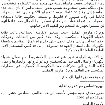
زهاء 3 سنوات وقعت مأساة رهيبة في منجم فحم “باستا دو كونشوس”
الذي تملكه نفس المجموعة بسبب نقص ابسط تدابير الأمان. أدت هذه
المأساة إلى وفاة 62 عاملا. ويوم 12 فبراير الأخير جرى اعتبار إضراب
كانانيا في ولاية سونورا لا قانونيا، و تستعد الحكومة حاليا لاستعادة
المقرات مستعملة قوات شرطة آو عسكر. إما العمال فقد أعلنوا أنهم
لن يسلموا تجهيزات المنجم ولو كلفهم الأمر حياتهم.
يوم 16 مارس المقبل، حيث ستغير الاتفاقية الجماعية، دعت نقابة
شغيلة الكهرباء بالمكسيك، وكذا عدد كبير من النقابات وحركات
اجتماعية أخرى إلى وقف العمل حتى حل نزاع عمال المناجم و شغيلة
الكهرباء. على امتحان القوة هذا سيتوقف، إلى حد كبير، المستقبل الآني
للطبقة العاملة المكسيكية.
ان الأممية الرابعة تعبر عن تضامنها اللامشروط مع نضال شغيلة
الكهرباء وعمال المناجم المكسيكيين وتدعو فروعها، وأنصارها وعمال
كافة البلدان الى تحركات ضد الحكومة المكسيكية في سفارات
المكسيك في العالم، يوم 16 مارس المقبل.
توصية مصادق عليها بالإجماع
=============
البيرو: تضامن مع شعوب الغابة
مقرر صادق عليه مؤتمر الأممية الرابعة العالمي السادس عشر – 23
إلى 28 فبراير 2010
الأممية الرابعة