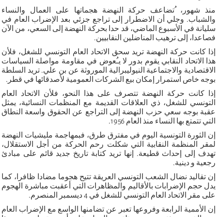
منذ شهور، ُتضاعف حركة النهضة هجماتها على العمال والنساء
والشباب. وجلي أن الاضطرار إلى تراجع جزئي بعد الإضراب العام في
سليانة في الأسبوع الماضي، قد حدا بحركة النهضة إلى السعي، من الآن
فصاعدا، إلى ترهيب المناضلين النقابيين.
إذا كانت حركة النهضة تريد سحق الاتحاد العام التونسي للشغل، فلأن
هذا الاتحاد النقابي يقوم بدور لا يـُعوض في مقاومة مواصلة السياسات
الاقتصادية والاجتماعية النيوليبرالية الموروثة عن بن علي. تريد السلطة
بوجه خاص استمرار إمكان بيع الشركات العمومية لأصدقائها في قطر.
إذا كانت حركة النهضة تتصرف على هذا النحو، فلأن الاتحاد العام
التونسي للشغل، ذي العلاقات القديمة مع المنظمات النسائية، يمثل
عقبة بوجه سعي حزب النهضة إلى التراجع عن الحقوق واسعة النطاق
التي تتمتع بها النساء منذ العام 1956.
إن الثورة التونسية اليوم في مفترق طرق، فبمهاجمة مليشيات النهضة
لمقر المنظمة النقابية التي شكلت رحم الحركة من أجل الاستقلال،
تهدف إلى إحداث قطيعة. إنها تريد كتابة تاريخ جديد قائم على مبادئ
رجعية و دينية.
إن تقاليد نضال الشعب التونسي العريقة تتيح هجوما مضادا ظافرا، كما
يدل حجم الإضرابات بالأقاليم والمظاهرات التي أعقبت مباشرة الهجوم
على مقر الاتحاد العام التونسي للشغل في 4 ديسمبر المنصرم.
إن الأممية الرابعة وفروعها تعبر عن تضامنها الواسع مع الإضراب العام