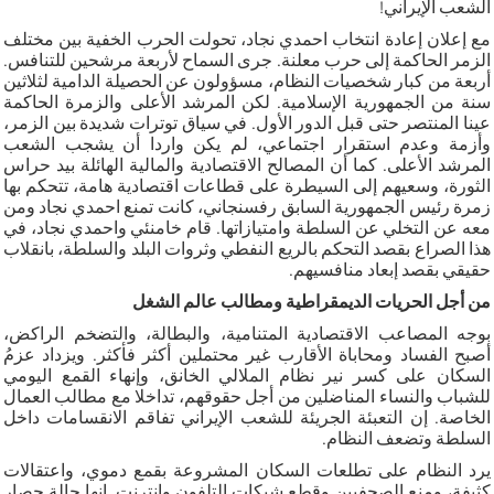
الشعب الإيراني!
مع إعلان إعادة انتخاب احمدي نجاد، تحولت الحرب الخفية بين مختلف
الزمر الحاكمة إلى حرب معلنة. جرى السماح لأربعة مرشحين للتنافس.
أربعة من كبار شخصيات النظام، مسؤولون عن الحصيلة الدامية لثلاثين
سنة من الجمهورية الإسلامية. لكن المرشد الأعلى والزمرة الحاكمة
عينا المنتصر حتى قبل الدور الأول. في سياق توترات شديدة بين الزمر،
وأزمة وعدم استقرار اجتماعي، لم يكن واردا أن يشجب الشعب
المرشد الأعلى. كما أن المصالح الاقتصادية والمالية الهائلة بيد حراس
الثورة، وسعيهم إلى السيطرة على قطاعات اقتصادية هامة، تتحكم بها
زمرة رئيس الجمهورية السابق رفسنجاني، كانت تمنع احمدي نجاد ومن
معه عن التخلي عن السلطة وامتيازاتها. قام خامنئي واحمدي نجاد، في
هذا الصراع بقصد التحكم بالريع النفطي وثروات البلد والسلطة، بانقلاب
حقيقي بقصد إبعاد منافسيهم.
من أجل الحريات الديمقراطية ومطالب عالم الشغل
بوجه المصاعب الاقتصادية المتنامية، والبطالة، والتضخم الراكض،
أصبح الفساد ومحاباة الأقارب غير محتملين أكثر فأكثر. ويزداد عزمُ
السكان على كسر نير نظام الملالي الخانق، وإنهاء القمع اليومي
للشباب والنساء المناضلين من أجل حقوقهم، تداخلا مع مطالب العمال
الخاصة. إن التعبئة الجريئة للشعب الإيراني تفاقم الانقسامات داخل
السلطة وتضعف النظام.
يرد النظام على تطلعات السكان المشروعة بقمع دموي، واعتقالات
كثيفة، ومنع الصحفيين وقطع شبكات التلفون وانترنت. إنها حالة حصار