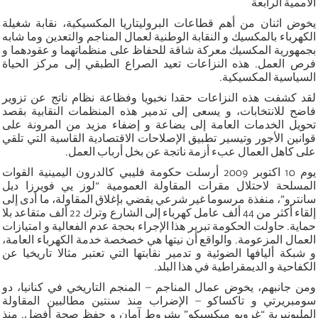
الأممية الرابعة
يخوض اثنان من أهم قطاعات البروليتاريا المكسيكية، نقابة شغيلة
الكهرباء بالمكسيك و النقابة الوطنية لعمال المناجم والتعدين وما شابه
بجمهورية المكسيك معركة شاقة للحفاظ على منظماتهما و عقودهما و
فرص العمل. هذه النزاعات تعيد الصراع الطبقي إلى مركز الحياة
السياسية المكسيكية.
لقد كشفت هذه النزاعات حقدا نخبويا وفظاعة نظام ناتج عن تزوير
فاضح للانتخابات، و يسعى إلى تدمير هذه المنظمات النقابية بقصد
تحويل الخدمات العامة إلى بضاعة و إضفاء مزيد من المرونة على
قوانين الأجور وتيسير تطبيق الإصلاحات الاقتصادية القاسية التي تلقي
على كاهل العمال عبء أزمة ناتجة عن بخل أرباب العمل.
يوم 10 اكتوبر 2009 أرسلت حكومة فليبي كالدرون اليمينية القوات
المسلحة لاحتلال مقرات المقاولة العمومية “لوز يي فويرزا ديل
سانترو”، منفذة مرسوما غير شرعي يقضي بإغلاق المقاولة، ما أدى إلى
إلقاء أكثر من 44 ألف عامل كهرباء إلى الشارع وترك 22 ألف متقاعد بلا
حماية. حاولت الحكومة تبرير هذا الإجراء بحجة عدم الفعالية و امتيازات
العمال المزعومة. والواقع أن نيتها هي خصخصة خدمة الكهرباء العامة،
و شبكة أليافها الضوئية و تدمير نقابتها التي تعتبر مثالا تاريخيا عن
الكفاحية و الديمقراطية في هذا البلد.
ومن جانبهم، يخوض عمال المناجم – المنجم التاريخي في كنانيا، دو
سومبريرتي و تاكساكو – الإضراب منذ سنتين مطالبين المقاولة
المليونيرية “غروبو ميكسيكو” بشروط آمان و حفظ صحة أفضل. منذ