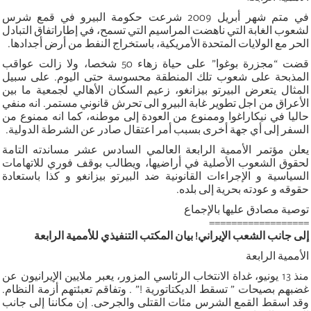
في متم شهر أبريل 2009 شرعت حكومة البيرو في قمع شرس
لشعوب الغابة التي ناهضت المراسيم التي تسمح، في إطاراتفاق التبادل
الحر مع الولايات المتحدة الأمريكية، باستخراج النفط من أرض أجدادها.
قضت “مجزرة بوغوا” على حياة زهاء 50 شخصا، ولا زالت عواقب
المذبحة على شعوب تلك المنطقة محسوسة حتى اليوم. على سبيل
المثال يتعرض البيرتو بيزانغو، زعيم السكان الأهالي لجمعية ما بين
الأعراق من اجل تطوير غابة البيرو الى تحرش قانوني مستمر. انه منفي
حاليا في نيكاراغوا وممنوع من العودة إلى موطنه، كما انه ممنوع من
السفر إلى أي جهة أخرى بسبب أمر اعتقال صادر عن الشرطة الدولية.
يعلن مؤتمر الأممية الرابعة العالمي السادس عشر مساندته التامة
لحقوق الشعوب الأصلية في أراضيها، ويطالب بوقف فوري للاتهامات
السياسية و الإجراءات القانونية ضد البيرتو بيزانغو و كذا باستعادة
حقوقه و عودته بحرية إلى بلده.
توصية مصادق عليها بالإجماع
==================
إلى جانب الشعب الإيراني! بيان المكتب التنفيذي للأممية الرابعة
الأممية الرابعة
منذ 13 يونيو، غداة الانتخاب الرئاسي المزور، يعبر ملايين الإيرانيون عن
غضبهم بصيحات ” تسقط الديكتاتورية !” . وتفاقم تعبئتهم أزمة النظام.
وقد اسقط القمع الشرس مئات القتلى والجرحى. إن مكاننا إلى جانب