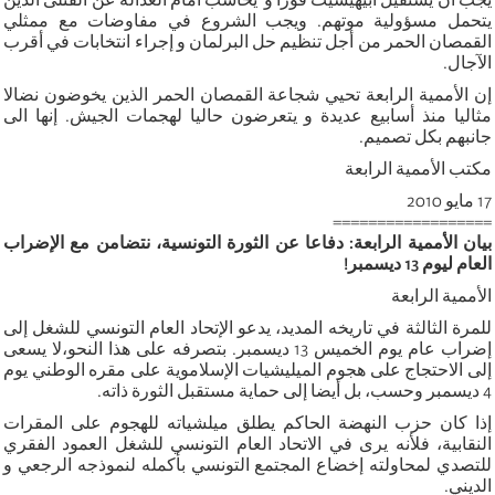
يجب أن يستقيل أبيهيسيت فورا و ُيحاسب أمام العدالة عن القتلى الذين
يتحمل مسؤولية موتهم. ويجب الشروع في مفاوضات مع ممثلي
القمصان الحمر من أجل تنظيم حل البرلمان و إجراء انتخابات في أقرب
الآجال.
إن الأممية الرابعة تحيي شجاعة القمصان الحمر الذين يخوضون نضالا
مثاليا منذ أسابيع عديدة و يتعرضون حاليا لهجمات الجيش. إنها الى
جانبهم بكل تصميم.
مكتب الأممية الرابعة
17 مايو 2010
==================
بيان الأممية الرابعة: دفاعا عن الثورة التونسية، نتضامن مع الإضراب
العام ليوم 13 ديسمبر!
الأممية الرابعة
للمرة الثالثة في تاريخه المديد، يدعو الإتحاد العام التونسي للشغل إلى
إضراب عام يوم الخميس 13 ديسمبر. بتصرفه على هذا النحو،لا يسعى
إلى الاحتجاج على هجوم الميليشيات الإسلاموية على مقره الوطني يوم
4 ديسمبر وحسب، بل أيضا إلى حماية مستقبل الثورة ذاته.
إذا كان حزب النهضة الحاكم يطلق ميلشياته للهجوم على المقرات
النقابية، فلأنه يرى في الاتحاد العام التونسي للشغل العمود الفقري
للتصدي لمحاولته إخضاع المجتمع التونسي بأكمله لنموذجه الرجعي و
الديني.