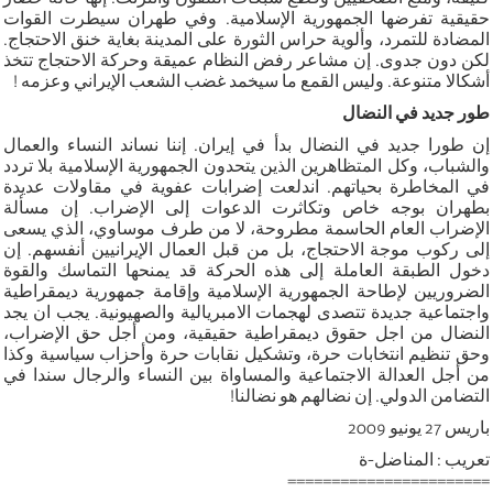
حقيقية تفرضها الجمهورية الإسلامية. وفي طهران سيطرت القوات
المضادة للتمرد، وألوية حراس الثورة على المدينة بغاية خنق الاحتجاج.
لكن دون جدوى. إن مشاعر رفض النظام عميقة وحركة الاحتجاج تتخذ
أشكالا متنوعة. وليس القمع ما سيخمد غضب الشعب الإيراني وعزمه !
طور جديد في النضال
إن طورا جديد في النضال بدأ في إيران. إننا نساند النساء والعمال
والشباب، وكل المتظاهرين الذين يتحدون الجمهورية الإسلامية بلا تردد
في المخاطرة بحياتهم. اندلعت إضرابات عفوية في مقاولات عديدة
بطهران بوجه خاص وتكاثرت الدعوات إلى الإضراب. إن مسألة
الإضراب العام الحاسمة مطروحة، لا من طرف موساوي، الذي يسعى
إلى ركوب موجة الاحتجاج، بل من قبل العمال الإيرانيين أنفسهم. إن
دخول الطبقة العاملة إلى هذه الحركة قد يمنحها التماسك والقوة
الضروريين لإطاحة الجمهورية الإسلامية وإقامة جمهورية ديمقراطية
واجتماعية جديدة تتصدى لهجمات الامبريالية والصهيونية. يجب ان يجد
النضال من اجل حقوق ديمقراطية حقيقية، ومن أجل حق الإضراب،
وحق تنظيم انتخابات حرة، وتشكيل نقابات حرة وأحزاب سياسية وكذا
من أجل العدالة الاجتماعية والمساواة بين النساء والرجال سندا في
التضامن الدولي. إن نضالهم هو نضالنا!
باريس 27 يونيو 2009
تعريب : المناضل-ة
=======================