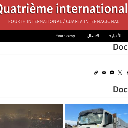
uatrième internationa
Fourth International / Cuarta Internacional
الأخبار
الاتصال
Youth camp
Doc
Doc