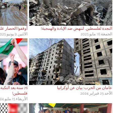
النجدة لفلسطين. لننهض ضد الإبادة والهمجية!
أوقفوا الحصار عل
الجمعة 16 مايو 2025
الاثنين 9 يونيو 2025
عامان من الحرب: بيان عن أوكرانيا
76 سنة بعد النكب
الأحد 25 فبراير 2024
فلسطين!
الأربعاء 15 مايو 2024