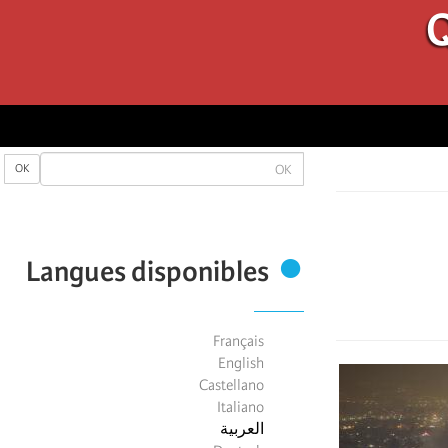
Q
OK
OK
Langues disponibles
Français
English
Castellano
Italiano
العربية