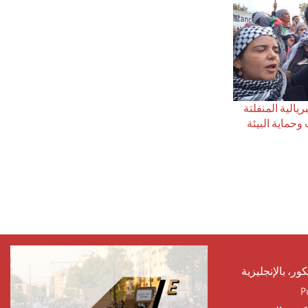
يالية المنفلتة
حماية البيئة
كور، بالإنجليزية
P