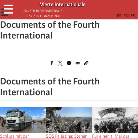
Skip
Vierte Internationale
☰
to
☰
Fourth International /
Cuarta Internacional
main
Documents of the Fourth
content
International
Documents of the Fourth
International
Schluss mit der
SOS Palästina: Stehen
Für einen 1. Mai des