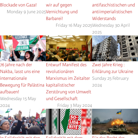
Blockade von Gaza!
wir auf gegen
antifaschistischen und
Monday 9 June 2025
Vernichtung und
antiimperialistischen
Barbarei!
Widerstands
Friday 16 May 2025
Wednesday 30 April
2025
76 Jahre nach der
Entwurf Manifest des
Zwei Jahre Krieg :
Nakba, lasst uns eine
revolutionären
Erklärung zur Ukraine
internationale
Marxismus im Zeitalter
Sunday 25 February
Bewegung für Palästina
kapitalistischer
2024
aufbauen!
Zerstörung von Umwelt
Wednesday 15 May
und Gesellschaft
2024
Friday 3 May 2024
In Solidarität mit den
Solidarität mit dem
Für das Recht der