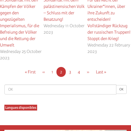
Kämpfen der Völker
palästinensischen Volk
Ukrainer*innen, über
gegen den
– Schluss mit der
ihre Zukunft zu
ungezügelten
Besatzung!
entscheiden!
Imperialismus, für die
Wednesday 11 October
Vollständiger Rückzug
Befreiung der Völker
2023
der russischen Truppen!
und die Rettung der
Stoppt den Krieg!
Umwelt
Wednesday 22 February
Wednesday 25 October
2023
2023
Pagination
First
« First
Previous
‹‹
Seite
1
Current
2
Seite
3
Seite
4
Next
››
Last
Last »
page
page
page
page
page
OK
OK
Langues disponibles