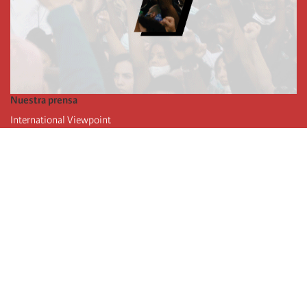
Nuestra prensa
International Viewpoint
Punto de vista internacional
Inprecor
Facebook
Twitter
La Internacional
Último Congreso de la Internacional
De
claraciones del Buró Ejecutivo
Instituto de formación (IIRE)
Campamento internacional
Autores