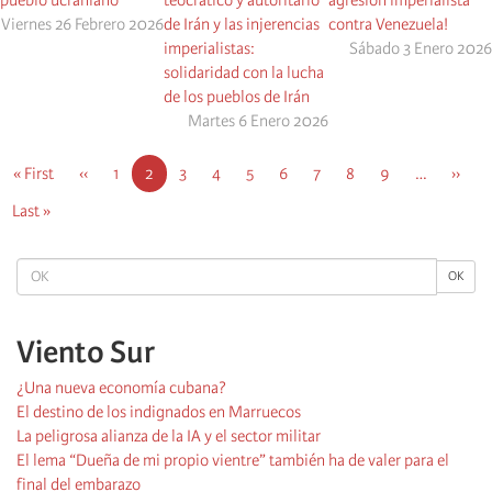
Viernes 26 Febrero 2026
de Irán y las injerencias
contra Venezuela!
imperialistas:
Sábado 3 Enero 2026
solidaridad con la lucha
de los pueblos de Irán
Martes 6 Enero 2026
Pagination
First
« First
Previous
‹‹
Página
1
Current
2
Página
3
Página
4
Página
5
Página
6
Página
7
Página
8
Página
9
…
Next
››
page
page
page
page
Last
Last »
page
OK
OK
Viento Sur
¿Una nueva economía cubana?
El destino de los indignados en Marruecos
La peligrosa alianza de la IA y el sector militar
El lema “Dueña de mi propio vientre” también ha de valer para el
final del embarazo