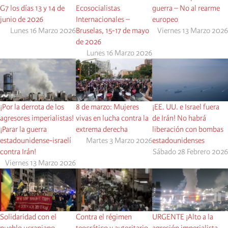
G7 los días 13 y 14 de
Ecosocialistas
guerra – No al rearme
junio de 2026
Internacionales –
europeo
Lunes 16 Marzo 2026
Bruselas, 15-17 de mayo
Viernes 13 Marzo 2026
de 2026
Lunes 16 Marzo 2026
¡Por la derrota de los
8 de marzo: Mujeres
¡EE. UU. e Israel fuera
agresores imperialistas!
vivas en lucha contra la
de Irán! No habrá
¡Parar la guerra
extrema derecha
liberación con bombas
estadounidense-israelí
Martes 3 Marzo 2026
estadounidenses
contra Irán!
Sábado 28 Febrero 2026
Viernes 13 Marzo 2026
Solidaridad con el
Contra el régimen
URGENTE ¡Alto a la
pueblo ucraniano
teocrático y autoritario
agresión imperialista