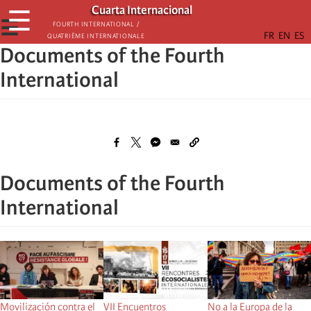
Skip
Cuarta Internacional
☰
to
☰
Fourth International /
Quatrième internationale
main
Documents of the Fourth
content
International
Documents of the Fourth
International
Movilización contra el
VII Encuentros
No a la Europa de la