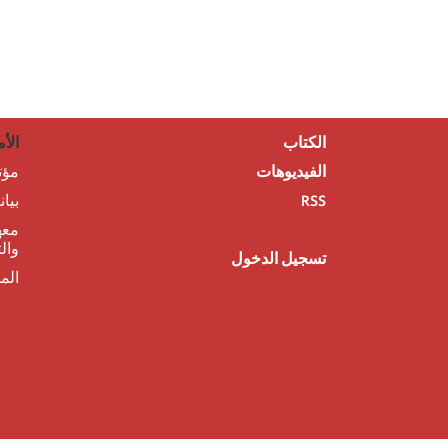
الكتاب
الأم
الفيديوهات
مؤت
RSS
بيا
معه
وال
تسجيل الدخول
الم