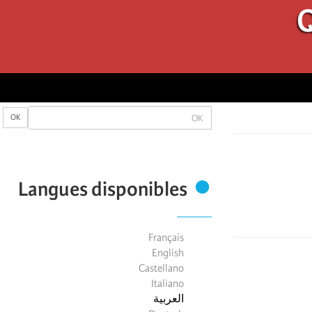
Q
OK
OK
Langues disponibles
Français
English
Castellano
Italiano
العربية