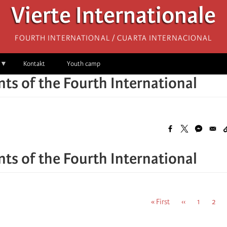
Vierte Internationale
Fourth International / Cuarta Internacional
Kontakt
Youth camp
s of the Fourth International
s of the Fourth International
First
« First
Previous
‹‹
Seite
1
Seit
2
page
page