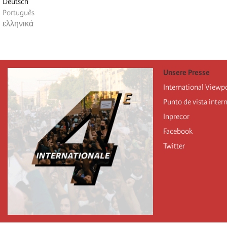
Deutsch
Português
ελληνικά
Unsere Presse
International Viewp
Punto de vista inter
Inprecor
Facebook
Twitter