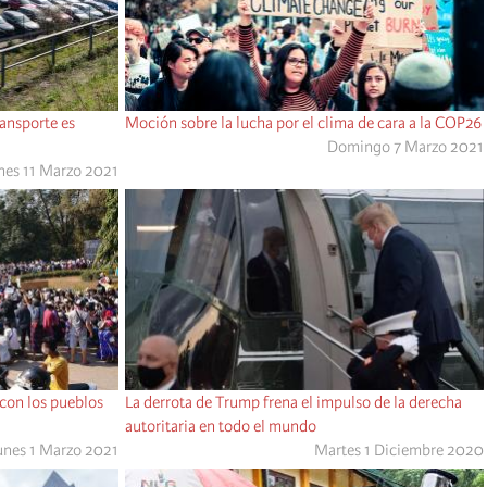
ransporte es
Moción sobre la lucha por el clima de cara a la COP26
Domingo 7 Marzo 2021
nes 11 Marzo 2021
 con los pueblos
La derrota de Trump frena el impulso de la derecha
autoritaria en todo el mundo
unes 1 Marzo 2021
Martes 1 Diciembre 2020