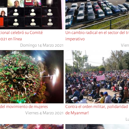
ernacional celebró su Comité
Un cambio radical en el sector del t
2021 en línea
imperativo
Domingo 14 Marzo 2021
Vier
 del movimiento de mujeres
Contra el orden militar, ¡solidaridad
Viernes 4 Marzo 2021
de Myanmar!
L