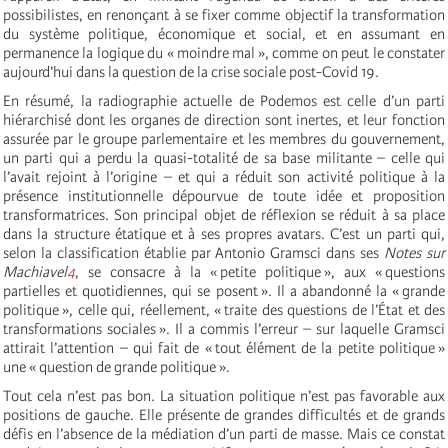
possibilistes, en renonçant à se fixer comme objectif la transformation
du système politique, économique et social, et en assumant en
permanence la logique du « moindre mal », comme on peut le constater
aujourd’hui dans la question de la crise sociale post-Covid 19.
En résumé, la radiographie actuelle de Podemos est celle d’un parti
hiérarchisé dont les organes de direction sont inertes, et leur fonction
assurée par le groupe parlementaire et les membres du gouvernement,
un parti qui a perdu la quasi-totalité de sa base militante – celle qui
l’avait rejoint à l’origine – et qui a réduit son activité politique à la
présence institutionnelle dépourvue de toute idée et proposition
transformatrices. Son principal objet de réflexion se réduit à sa place
dans la structure étatique et à ses propres avatars. C’est un parti qui,
selon la classification établie par Antonio Gramsci dans ses
Notes sur
Machiavel
4
, se consacre à la « petite politique », aux « questions
partielles et quotidiennes, qui se posent ». Il a abandonné la « grande
politique », celle qui, réellement, « traite des questions de l’État et des
transformations sociales ». Il a commis l’erreur – sur laquelle Gramsci
attirait l’attention – qui fait de « tout élément de la petite politique »
une « question de grande politique ».
Tout cela n’est pas bon. La situation politique n’est pas favorable aux
positions de gauche. Elle présente de grandes difficultés et de grands
défis en l’absence de la médiation d’un parti de masse. Mais ce constat