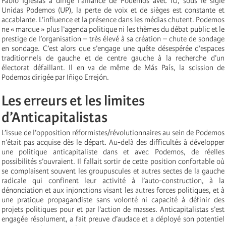
Pablo Iglesias a dirigé l’alliance de Podemos avec IU, sous le sigle
Unidas Podemos (UP), la perte de voix et de sièges est constante et
accablante. L’influence et la présence dans les médias chutent. Podemos
ne « marque » plus l’agenda politique ni les thèmes du débat public et le
prestige de l’organisation – très élevé à sa création – chute de sondage
en sondage. C’est alors que s’engage une quête désespérée d’espaces
traditionnels de gauche et de centre gauche à la recherche d’un
électorat défaillant. Il en va de même de Más País, la scission de
Podemos dirigée par Iñigo Errejón.
Les erreurs et les limites
d’Anticapitalistas
L’issue de l’opposition réformistes/révolutionnaires au sein de Podemos
n’était pas acquise dès le départ. Au-delà des difficultés à développer
une politique anticapitaliste dans et avec Podemos, de réelles
possibilités s’ouvraient. Il fallait sortir de cette position confortable où
se complaisent souvent les groupuscules et autres sectes de la gauche
radicale qui confinent leur activité à l’auto-construction, à la
dénonciation et aux injonctions visant les autres forces politiques, et à
une pratique propagandiste sans volonté ni capacité à définir des
projets politiques pour et par l’action de masses. Anticapitalistas s’est
engagée résolument, a fait preuve d’audace et a déployé son potentiel