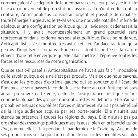
commençaient à se départir de leur embarras et de leur paralysie initiale
face à un mouvement de protestation aussi massif qu’inattendu. Tout au
contraire, Anticapitalistas considérait urgent et possible de canaliser
toute l’énergie surgie avec le 15-M vers une nouvelle bataille à même de
débloquer une configuration politique qui, à l’évidence, cadenassait la
situation. Il y avait incontestablement un grand potentiel sans
représentation dans les domaines social et politique. De ce point de vue,
Anticapitalistas s’est montrée très avisée et a eu l’audace tactique qui a
permis d’impulser « l’initiative Podemos », dont la portée et la nature
étaient d’une telle envergure qu’elle allait mettre à l’épreuve toutes les
forces et les ressources de notre organisation.
Que se serait-il passé si Anticapitalistas ne l’avait pas fait ? Impossible
de le savoir puisque cela ne s’est pas produit. Mais ce que nous savons,
c’est que les groupes d’extrême-gauche qui se sont tenus à l’écart de
Podemos se sont passés la corde du sectarisme au cou. Anticapitalistas
aurait pu suivre cette voie, celle de l’insignifiance politique qu’ont
connue la plupart des groupes qui sont « restés en dehors ». Elle n’aurait
probablement pas décuplé ses forces militantes et n’aurait pas bénéficié
de la large audience acquise par ses porte-parole. Elle n’aurait pas
étendu sa présence à toutes les régions du pays. Elle n’aurait pas pu
organiser des meetings politiques massifs aussi bien en présentiel qu’
on
line
, comme elle l’a fait pendant la pandémie de la Covid-19. Aucune de
ses propositions sur la question nationale ou sur les inégalités sociales