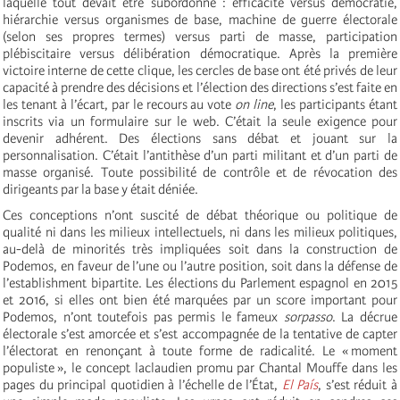
laquelle tout devait être subordonné : efficacité versus démocratie,
hiérarchie versus organismes de base, machine de guerre électorale
(selon ses propres termes) versus parti de masse, participation
plébiscitaire versus délibération démocratique. Après la première
victoire interne de cette clique, les cercles de base ont été privés de leur
capacité à prendre des décisions et l’élection des directions s’est faite en
les tenant à l’écart, par le recours au vote
on line
, les participants étant
inscrits via un formulaire sur le web. C’était la seule exigence pour
devenir adhérent. Des élections sans débat et jouant sur la
personnalisation. C’était l’antithèse d’un parti militant et d’un parti de
masse organisé. Toute possibilité de contrôle et de révocation des
dirigeants par la base y était déniée.
Ces conceptions n’ont suscité de débat théorique ou politique de
qualité ni dans les milieux intellectuels, ni dans les milieux politiques,
au-delà de minorités très impliquées soit dans la construction de
Podemos, en faveur de l’une ou l’autre position, soit dans la défense de
l’establishment bipartite. Les élections du Parlement espagnol en 2015
et 2016, si elles ont bien été marquées par un score important pour
Podemos, n’ont toutefois pas permis le fameux
sorpasso
. La décrue
électorale s’est amorcée et s’est accompagnée de la tentative de capter
l’électorat en renonçant à toute forme de radicalité. Le « moment
populiste », le concept laclaudien promu par Chantal Mouffe dans les
pages du principal quotidien à l’échelle de l’État,
El País
, s’est réduit à