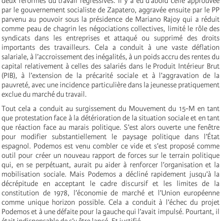
deux réformes du travail régressives. Il y a eu d’abord celle approuvée
par le gouvernement socialiste de Zapatero, aggravée ensuite par le PP
parvenu au pouvoir sous la présidence de Mariano Rajoy qui a réduit
comme peau de chagrin les négociations collectives, limité le rôle des
syndicats dans les entreprises et attaqué ou supprimé des droits
importants des travailleurs. Cela a conduit à une vaste déflation
salariale, à l’accroissement des inégalités, à un poids accru des rentes du
capital relativement à celles des salariés dans le Produit Intérieur Brut
(PIB), à l’extension de la précarité sociale et à l’aggravation de la
pauvreté, avec une incidence particulière dans la jeunesse pratiquement
exclue du marché du travail.
Tout cela a conduit au surgissement du Mouvement du 15-M en tant
que protestation face à la détérioration de la situation sociale et en tant
que réaction face au marais politique. S’est alors ouverte une fenêtre
pour modifier substantiellement le paysage politique dans l’État
espagnol. Podemos est venu combler ce vide et s’est proposé comme
outil pour créer un nouveau rapport de forces sur le terrain politique
qui, en se perpétuant, aurait pu aider à renforcer l’organisation et la
mobilisation sociale. Mais Podemos a décliné rapidement jusqu’à la
décrépitude en acceptant le cadre discursif et les limites de la
constitution de 1978, l’économie de marché et l’Union européenne
comme unique horizon possible. Cela a conduit à l’échec du projet
Podemos et à une défaite pour la gauche qui l’avait impulsé. Pourtant, il
était indispensable de s’y être lancé. Et justifié.