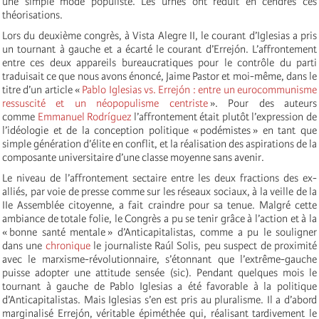
une simple mode populiste. Les urnes ont réduit en cendres ces
théorisations.
Lors du deuxième congrès, à Vista Alegre II, le courant d’Iglesias a pris
un tournant à gauche et a écarté le courant d’Errejón. L’affrontement
entre ces deux appareils bureaucratiques pour le contrôle du parti
traduisait ce que nous avons énoncé, Jaime Pastor et moi-même, dans le
titre d’un article «
Pablo Iglesias vs. Errejón : entre un eurocommunisme
ressuscité et un néopopulisme centriste
». Pour des auteurs
comme
Emmanuel Rodríguez
l’affrontement était plutôt l’expression de
l’idéologie et de la conception politique « podémistes » en tant que
simple génération d’élite en conflit, et la réalisation des aspirations de la
composante universitaire d’une classe moyenne sans avenir.
Le niveau de l’affrontement sectaire entre les deux fractions des ex-
alliés, par voie de presse comme sur les réseaux sociaux, à la veille de la
IIe Assemblée citoyenne, a fait craindre pour sa tenue. Malgré cette
ambiance de totale folie, le Congrès a pu se tenir grâce à l’action et à la
« bonne santé mentale » d’Anticapitalistas, comme a pu le souligner
dans une
chronique
le journaliste Raúl Solis, peu suspect de proximité
avec le marxisme-révolutionnaire, s’étonnant que l’extrême-gauche
puisse adopter une attitude sensée (sic). Pendant quelques mois le
tournant à gauche de Pablo Iglesias a été favorable à la politique
d’Anticapitalistas. Mais Iglesias s’en est pris au pluralisme. Il a d’abord
marginalisé Errejón, véritable épiméthée qui, réalisant tardivement le