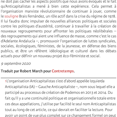
ne doit pas cacher les aspects positifs que nous avons évoqués et le fait
qu’Anticapitalistas a mené à bien cette expérience. Cela permet à
l’organisation marxiste révolutionnaire de continuer à jouer, comme
le
souligne
Brais Fernández, un rôle actif dans la crise du régime de 1978.
Il lui faudra donc impulser de nouvelles alliances politiques et sociales
contre les politiques d’austérité, continuer à travailler à la création de
nouveaux regroupements pour affronter les politiques néolibérales –
des regroupements qui aient une influence de masse, comme c’est le cas
d’Adelante Andalucía –, promouvoir l’organisation de luttes syndicales,
sociales, écologiques, féministes, de la jeunesse, en défense des biens
publics, et être un référent idéologique et culturel dans les débats
actuels pour définir un nouveau projet éco-féministe et social.
9 septembre 2020
Traduit par Robert March pour
Contretemps
.
1
L’organisation Anticapitalistas s’est d’abord appelée Izquierda
Anticapitalista (IA) – Gauche Anticapitaliste –, nom sous lequel elle a
participé au processus de création de Podemos en 2013 et 2014. Du
fait qu’il y a une continuité politique et organisationnelle totale entre
ces deux appellations, j’utilise par facilité le seul nom Anticapitalistas
tout au long de cet article, ce qui devrait en faciliter la lecture. Pour
avoir un point de vue plus complet sur ce changement formel on peut