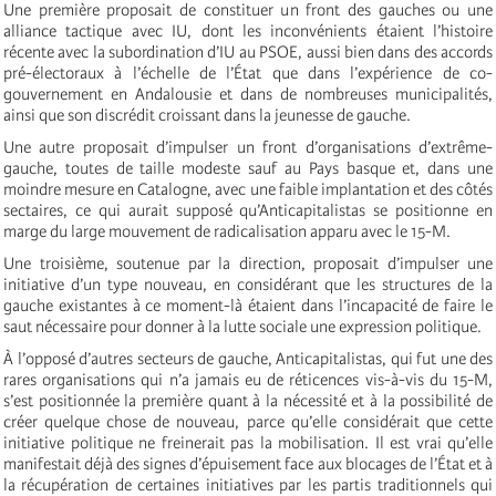
Une première proposait de constituer un front des gauches ou une
alliance tactique avec IU, dont les inconvénients étaient l’histoire
récente avec la subordination d’IU au PSOE, aussi bien dans des accords
pré-électoraux à l’échelle de l’État que dans l’expérience de co-
gouvernement en Andalousie et dans de nombreuses municipalités,
ainsi que son discrédit croissant dans la jeunesse de gauche.
Une autre proposait d’impulser un front d’organisations d’extrême-
gauche, toutes de taille modeste sauf au Pays basque et, dans une
moindre mesure en Catalogne, avec une faible implantation et des côtés
sectaires, ce qui aurait supposé qu’Anticapitalistas se positionne en
marge du large mouvement de radicalisation apparu avec le 15-M.
Une troisième, soutenue par la direction, proposait d’impulser une
initiative d’un type nouveau, en considérant que les structures de la
gauche existantes à ce moment-là étaient dans l’incapacité de faire le
saut nécessaire pour donner à la lutte sociale une expression politique.
À l’opposé d’autres secteurs de gauche, Anticapitalistas, qui fut une des
rares organisations qui n’a jamais eu de réticences vis-à-vis du 15-M,
s’est positionnée la première quant à la nécessité et à la possibilité de
créer quelque chose de nouveau, parce qu’elle considérait que cette
initiative politique ne freinerait pas la mobilisation. Il est vrai qu’elle
manifestait déjà des signes d’épuisement face aux blocages de l’État et à
la récupération de certaines initiatives par les partis traditionnels qui