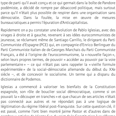
type de parti qu’il avait conçu et ce qui germait dans la boîte de Pandore
podémiste, a décidé de rompre par désaccord politique, mais surtout
parce qu’il n’était plus possible de respirer dans une organisation sans
démocratie. Dans la foulée, la mise en œuvre de mesures
bureaucratiques a permis l’épuration d’Anticapitalistas.
Rapidement on a pu constater une évolution de Pablo Iglesias, avec des
virages à droite et à gauche, revenant à ses idées eurocommunistes de
jeunesse, se réclamant même de Santiago Carrillo, le dirigeant du Parti
Communiste d’Espagne (PCE) qui, en compagnie d’Enrico Berlinguer du
Parti Communiste Italien de de Georges Marchais du Parti Communiste
Français, a été à l’origine de l’eurocommunisme, la « nouvelle façon »,
selon leurs propres termes, de pouvoir « accéder au pouvoir par la voie
parlementaire » – ce qui n’était pas sans rappeler la « vieille formule
expérimentée » de la social-démocratie allemande du début du XXe
siècle –, et de concevoir le socialisme. Un terme qui a disparu du
dictionnaire de Podemos.
Iglesias a commencé à valoriser les bienfaits de la Constitution
espagnole, son rôle de bouclier social démocratique, comme si on
pouvait la « découper en tranches » et que chacun de ses articles n’était
pas connecté aux autres et ne répondait pas à une logique de
légitimation du régime libéral post-franquiste. Sur cette question clé, il
est passé, comme l’ont bien montré Jaime Pastor et d’autres dans de