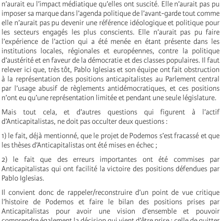
n’aurait eu l’impact médiatique qu’elles ont suscité. Elle n’aurait pas pu
imposer sa marque dans l’agenda politique de l’avant-garde tout comme
elle n’aurait pas pu devenir une référence idéologique et politique pour
les secteurs engagés les plus conscients. Elle n’aurait pas pu faire
l’expérience de l’action qui a été menée en étant présente dans les
institutions locales, régionales et européennes, contre la politique
d’austérité et en faveur de la démocratie et des classes populaires. Il faut
relever ici que, très tôt, Pablo Iglesias et son équipe ont fait obstruction
à la représentation des positions anticapitalistes au Parlement central
par l’usage abusif de règlements antidémocratiques, et ces positions
n’ont eu qu’une représentation limitée et pendant une seule législature.
Mais tout cela, et d’autres questions qui figurent à l’actif
d’Anticapitalistas, ne doit pas occulter deux questions :
1) le fait, déjà mentionné, que le projet de Podemos s’est fracassé et que
les thèses d’Anticapitalistas ont été mises en échec ;
2) le fait que des erreurs importantes ont été commises par
Anticapitalistas qui ont facilité la victoire des positions défendues par
Pablo Iglesias.
Il convient donc de rappeler/reconstruire d’un point de vue critique
l’histoire de Podemos et faire le bilan des positions prises par
Anticapitalistas pour avoir une vision d’ensemble et pouvoir
comprendre également la décision qui vient d’être prise : celle de quitter