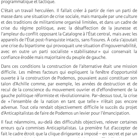
programmatique et tactique.
C’était un travail herculéen. Il fallait créer à partir de rien un parti de
masse dans une situation de crise sociale, mais marquée par une culture
et des traditions de militantisme organisé limitées, et dans un cadre de
crise du régime politique, avec la désaffection de la jeunesse et
l’ampleur du conflit opposant la Catalogne à l’État central, mais avec les
appareils de l’État post-franquiste intacts, sans fissures. À cela s’ajoutait
une crise du bipartisme qui provoquait une situation d’ingouvernabilité,
avec en outre un parti socialiste « stabilisateur » qui conservait la
confiance érodée mais majoritaire du peuple de gauche.
Dans ces conditions la construction de l’alternative était une mission
difficile. Les mêmes facteurs qui expliquent la fenêtre d’opportunité
ouverte à la construction de Podemos, pouvaient aussi constituer son
talon d’Achille comme, par exemple, les années de destruction et de
recul de la conscience du mouvement ouvrier et d’effondrement de la
gauche politique réformiste et révolutionnaire. Par-dessus tout, la crise
de « l’ensemble de la nation en tant que telle » n’était pas encore
advenue. Tout cela rendait objectivement difficile le succès du projet
d’Anticapitalistas de faire de Podemos un levier pour l’émancipation.
Il faut néanmoins, au-delà des difficultés objectives, relever certaines
erreurs qu’a commises Anticapitalistas. La première fut d’accepter de
fait le cadre étroit que la clique dirigeante a imposé – en secret et par un