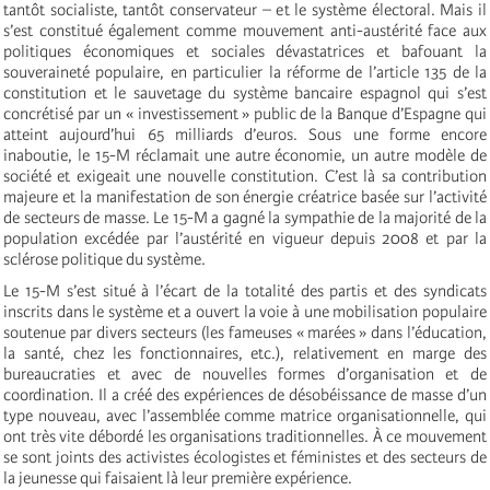
tantôt socialiste, tantôt conservateur – et le système électoral. Mais il
s’est constitué également comme mouvement anti-austérité face aux
politiques économiques et sociales dévastatrices et bafouant la
souveraineté populaire, en particulier la réforme de l’article 135 de la
constitution et le sauvetage du système bancaire espagnol qui s’est
concrétisé par un « investissement » public de la Banque d’Espagne qui
atteint aujourd’hui 65 milliards d’euros. Sous une forme encore
inaboutie, le 15-M réclamait une autre économie, un autre modèle de
société et exigeait une nouvelle constitution. C’est là sa contribution
majeure et la manifestation de son énergie créatrice basée sur l’activité
de secteurs de masse. Le 15-M a gagné la sympathie de la majorité de la
population excédée par l’austérité en vigueur depuis 2008 et par la
sclérose politique du système.
Le 15-M s’est situé à l’écart de la totalité des partis et des syndicats
inscrits dans le système et a ouvert la voie à une mobilisation populaire
soutenue par divers secteurs (les fameuses « marées » dans l’éducation,
la santé, chez les fonctionnaires, etc.), relativement en marge des
bureaucraties et avec de nouvelles formes d’organisation et de
coordination. Il a créé des expériences de désobéissance de masse d’un
type nouveau, avec l’assemblée comme matrice organisationnelle, qui
ont très vite débordé les organisations traditionnelles. À ce mouvement
se sont joints des activistes écologistes et féministes et des secteurs de
la jeunesse qui faisaient là leur première expérience.