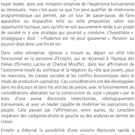
hyper leader, dans une imitation simpliste de l’expérience bolivarienne
au Venezuela ; mais c’est aussi ce que l’on peut qualifier de relativisme
programmatique qui permet, par un tour de passe-passe, de faire
apparaître ou disparaître telle ou telle proposition selon son
opportunité tactique, sans qu’elle ne soit aucunement reliée à un projet
de société ni à une stratégie qui pourrait y conduire. L’hypothèse «
stratégique » était : « Podemos est né pour gouverner ». Parvenir au
pouvoir était donc une fin en soi.
Dans cette entreprise, Iglesias a trouvé au départ un allié très
fonctionnel en la personne d’Errejón, qui se réclamait à l’époque des
thèses d’Ernesto Laclau et Chantal Mouffe
2
, dans leur affirmation de
l’autonomie totale du politique et la négation du rôle que jouent, pour
les marxistes, les classes sociales et les conflits économiques dans le
mode de production capitaliste. Ces considérations ont été développées
dans les discours et dans les articles de presse, avec le foisonnement de
considérations abstraites sur la construction du sujet « peuple » par le
biais d’une assise électorale interclassiste, idéologiquement
transversale, et avec un leader capable de mobiliser les aspirations du
peuple. Cela passait par l’affirmation, entre autres, du caractère
inopérant des catégories droite et gauche ou des analyses en termes de
classe.
Errejón a théorisé la possibilité d’une victoire électorale rapide à