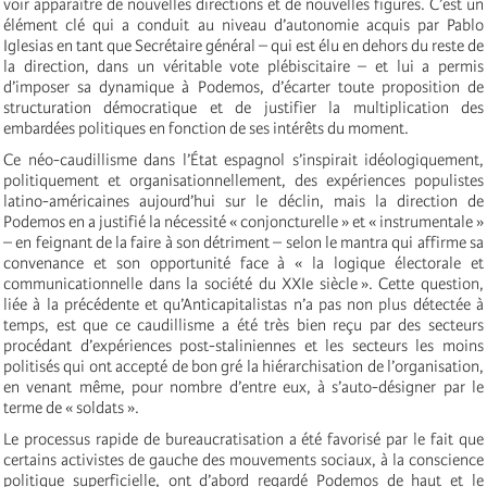
voir apparaître de nouvelles directions et de nouvelles figures. C’est un
élément clé qui a conduit au niveau d’autonomie acquis par Pablo
Iglesias en tant que Secrétaire général – qui est élu en dehors du reste de
la direction, dans un véritable vote plébiscitaire – et lui a permis
d’imposer sa dynamique à Podemos, d’écarter toute proposition de
structuration démocratique et de justifier la multiplication des
embardées politiques en fonction de ses intérêts du moment.
Ce néo-caudillisme dans l’État espagnol s’inspirait idéologiquement,
politiquement et organisationnellement, des expériences populistes
latino-américaines aujourd’hui sur le déclin, mais la direction de
Podemos en a justifié la nécessité « conjoncturelle » et « instrumentale »
– en feignant de la faire à son détriment – selon le mantra qui affirme sa
convenance et son opportunité face à « la logique électorale et
communicationnelle dans la société du XXIe siècle ». Cette question,
liée à la précédente et qu’Anticapitalistas n’a pas non plus détectée à
temps, est que ce caudillisme a été très bien reçu par des secteurs
procédant d’expériences post-staliniennes et les secteurs les moins
politisés qui ont accepté de bon gré la hiérarchisation de l’organisation,
en venant même, pour nombre d’entre eux, à s’auto-désigner par le
terme de « soldats ».
Le processus rapide de bureaucratisation a été favorisé par le fait que
certains activistes de gauche des mouvements sociaux, à la conscience
politique superficielle, ont d’abord regardé Podemos de haut et le