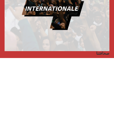
صحافتنا
مجلة الأممية الرابعة، انبريكور، بالإنجليزية
Punto de vista internacional
مجلة الأممية الرابعة، انبريكور، بالفرنسية
صفحتنا على الفايسبوك
الأممية
مؤتمر الأممية الأخير
بيانات المكتب التنفيذي
معهد التكوين (المعهد العالمي للبحث والتكوين)