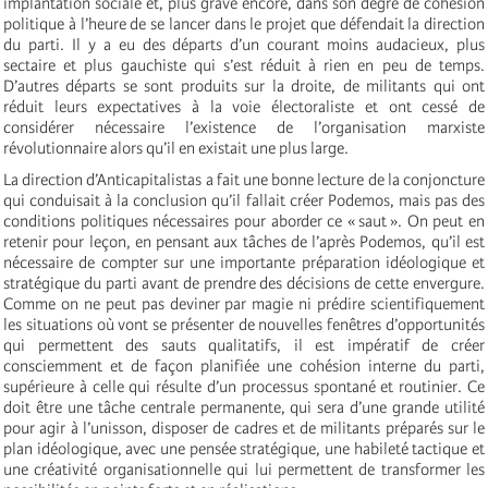
implantation sociale et, plus grave encore, dans son degré de cohésion
politique à l’heure de se lancer dans le projet que défendait la direction
du parti. Il y a eu des départs d’un courant moins audacieux, plus
sectaire et plus gauchiste qui s’est réduit à rien en peu de temps.
D’autres départs se sont produits sur la droite, de militants qui ont
réduit leurs expectatives à la voie électoraliste et ont cessé de
considérer nécessaire l’existence de l’organisation marxiste
révolutionnaire alors qu’il en existait une plus large.
La direction d’Anticapitalistas a fait une bonne lecture de la conjoncture
qui conduisait à la conclusion qu’il fallait créer Podemos, mais pas des
conditions politiques nécessaires pour aborder ce « saut ». On peut en
retenir pour leçon, en pensant aux tâches de l’après Podemos, qu’il est
nécessaire de compter sur une importante préparation idéologique et
stratégique du parti avant de prendre des décisions de cette envergure.
Comme on ne peut pas deviner par magie ni prédire scientifiquement
les situations où vont se présenter de nouvelles fenêtres d’opportunités
qui permettent des sauts qualitatifs, il est impératif de créer
consciemment et de façon planifiée une cohésion interne du parti,
supérieure à celle qui résulte d’un processus spontané et routinier. Ce
doit être une tâche centrale permanente, qui sera d’une grande utilité
pour agir à l’unisson, disposer de cadres et de militants préparés sur le
plan idéologique, avec une pensée stratégique, une habileté tactique et
une créativité organisationnelle qui lui permettent de transformer les