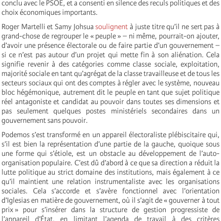
conclu avec le PSOE, et a consenti en silence des reculs politiques et des
choix économiques importants.
Roger Martelli et Samy Johsua
soulignent
à juste titre qu’il ne sert pas à
grand-chose de regrouper le « peuple » – ni même, pourrait-on ajouter,
d’avoir une présence électorale ou de faire partie d’un gouvernement –
si ce n’est pas autour d’un projet qui mette fin à son aliénation. Cela
signifie revenir à des catégories comme classe sociale, exploitation,
majorité sociale en tant qu’agrégat de la classe travailleuse et de tous les
secteurs sociaux qui ont des comptes à régler avec le système, nouveau
bloc hégémonique, autrement dit le peuple en tant que sujet politique
réel antagoniste et candidat au pouvoir dans toutes ses dimensions et
pas seulement quelques postes ministériels secondaires dans un
gouvernement sans pouvoir.
Podemos s’est transformé en un appareil électoraliste plébiscitaire qui,
s’il est bien la représentation d’une partie de la gauche, quoique sous
une forme qui s’étiole, est un obstacle au développement de l’auto-
organisation populaire. C’est dû d’abord à ce que sa direction a réduit la
lutte politique au strict domaine des institutions, mais également à ce
qu’il maintient une relation instrumentaliste avec les organisations
sociales. Cela s’accorde et s’avère fonctionnel avec l’orientation
d’Iglesias en matière de gouvernement, où il s’agit de « gouverner à tout
prix » pour s’insérer dans la structure de gestion progressiste de
l’appareil d’État, en limitant l’agenda de travail à des critères