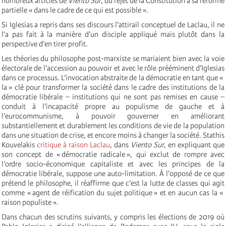
nombreux articles de
Viento Sur
, du rejet de la Constitution à sa réforme
partielle « dans le cadre de ce qui est possible ».
Si Iglesias a repris dans ses discours l’attirail conceptuel de Laclau, il ne
l’a pas fait à la manière d’un disciple appliqué mais plutôt dans la
perspective d’en tirer profit.
Les théories du philosophe post-marxiste se mariaient bien avec la voie
électorale de l’accession au pouvoir et avec le rôle prééminent d’Iglesias
dans ce processus. L’invocation abstraite de la démocratie en tant que «
la » clé pour transformer la société dans le cadre des institutions de la
démocratie libérale – institutions qui ne sont pas remises en cause –
conduit à l’incapacité propre au populisme de gauche et à
l’eurocommunisme, à pouvoir gouverner en améliorant
substantiellement et durablement les conditions de vie de la population
dans une situation de crise, et encore moins à changer la société. Stathis
Kouvelakis
critique à raison Laclau
, dans
Viento Sur
, en expliquant que
son concept de « démocratie radicale », qui exclut de rompre avec
l’ordre socio-économique capitaliste et avec les principes de la
démocratie libérale, suppose une auto-limitation. À l’opposé de ce que
prétend le philosophe, il réaffirme que c’est la lutte de classes qui agit
comme « agent de réification du sujet politique » et en aucun cas la «
raison populiste ».
Dans chacun des scrutins suivants, y compris les élections de 2019 où