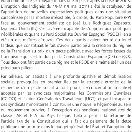
eurocommuniste se trouvaient dans une impasse après la crise de 2008.
L’irruption des Indignés du 15-M (15 mai 2011) a été le catalyseur de
l’apparition de nouvelles expectatives politiques dans une situation
caractérisée par la montée irrésistible, à droite, du Parti Populaire (PP)
face au gouvernement socialiste de José Luis Rodríguez Zapatero.
Izquierda Unida (IU) s’est avérée incapable de s’opposer aux politiques
néolibérales et quant au Parti Socialiste Ouvrier Espagnol (PSOE) il en a
été un des maîtres d’œuvre. Ces deux partis avaient hérité du lourd
fardeau que constituait le fait d’avoir participé à la création du régime
de la Transition au prix d’un pacte politique avec les forces issues du
franquisme qui s’est traduit par la Constitution Espagnole (CE) de 1978.
Tous deux ont fait partie de ce régime et le PSOE en a même été l’un des
principaux piliers.
Par ailleurs, on assistait à une profonde apathie et démobilisation
sociale, provoquées en premier lieu par la stratégie erronée de la
recherche d’un pacte social à tout prix (la « concertation sociale »)
adoptée par les syndicats majoritaires, les Commissions Ouvrières
(CC.OO) et l’Union Générale des Travailleurs (UGT), et par l’incapacité
des syndicats minoritaires à construire une nouvelle hégémonie au sein
du mouvement ouvrier, à l’exception des syndicats nationalistes de
classe LAB et ELA au Pays basque. Cela a permis la réforme de
l’article 135 de la Constitution qui a fait du paiement de la dette
publique une priorité dans le budget général de l’État, et l’adoption de