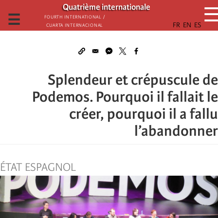
تجاوز
Quatrième internationale
إلى
☰
Fourth International /
Cuarta Internacional
المحتوى
الرئيسي
Splendeur et crépuscule de
Podemos. Pourquoi il fallait le
créer, pourquoi il a fallu
l’abandonner
ÉTAT ESPAGNOL