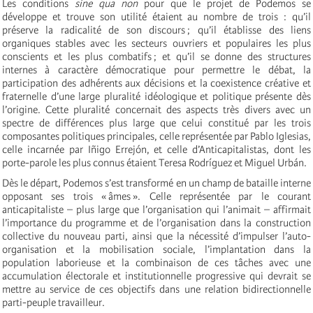
Les conditions
sine qua non
pour que le projet de Podemos se
développe et trouve son utilité étaient au nombre de trois : qu’il
préserve la radicalité de son discours ; qu’il établisse des liens
organiques stables avec les secteurs ouvriers et populaires les plus
conscients et les plus combatifs ; et qu’il se donne des structures
internes à caractère démocratique pour permettre le débat, la
participation des adhérents aux décisions et la coexistence créative et
fraternelle d’une large pluralité idéologique et politique présente dès
l’origine. Cette pluralité concernait des aspects très divers avec un
spectre de différences plus large que celui constitué par les trois
composantes politiques principales, celle représentée par Pablo Iglesias,
celle incarnée par Iñigo Errejón, et celle d’Anticapitalistas, dont les
porte-parole les plus connus étaient Teresa Rodríguez et Miguel Urbán.
Dès le départ, Podemos s’est transformé en un champ de bataille interne
opposant ses trois « âmes ». Celle représentée par le courant
anticapitaliste – plus large que l’organisation qui l’animait – affirmait
l’importance du programme et de l’organisation dans la construction
collective du nouveau parti, ainsi que la nécessité d’impulser l’auto-
organisation et la mobilisation sociale, l’implantation dans la
population laborieuse et la combinaison de ces tâches avec une
accumulation électorale et institutionnelle progressive qui devrait se
mettre au service de ces objectifs dans une relation bidirectionnelle
parti-peuple travailleur.