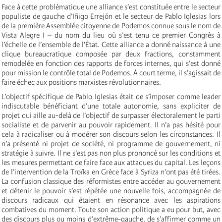
Face à cette problématique une alliance s’est constituée entre le secteur
populiste de gauche d’Iñigo Errejón et le secteur de Pablo Iglesias lors
de la première Assemblée citoyenne de Podemos connue sous le nom de
Vista Alegre I – du nom du lieu où s’est tenu ce premier Congrès à
l’échelle de l’ensemble de l’État. Cette alliance a donné naissance à une
clique bureaucratique composée par deux fractions, constamment
remodelée en fonction des rapports de forces internes, qui s’est donné
pour mission le contrôle total de Podemos. À court terme, il s’agissait de
faire échec aux positions marxistes révolutionnaires.
L’objectif spécifique de Pablo Iglesias était de s’imposer comme leader
indiscutable bénéficiant d’une totale autonomie, sans expliciter de
projet qui aille au-delà de l’objectif de surpasser électoralement le parti
socialiste et de parvenir au pouvoir rapidement. Il n’a pas hésité pour
cela à radicaliser ou à modérer son discours selon les circonstances. Il
n’a présenté ni projet de société, ni programme de gouvernement, ni
stratégie à suivre. Il ne s’est pas non plus prononcé sur les conditions et
les mesures permettant de faire face aux attaques du capital. Les leçons
de l’intervention de la Troïka en Grèce face à Syriza n’ont pas été tirées.
La confusion classique des réformistes entre accéder au gouvernement
et détenir le pouvoir s’est répétée une nouvelle fois, accompagnée de
discours radicaux qui étaient en résonance avec les aspirations
combatives du moment. Toute son action politique a eu pour but, avec
des discours plus ou moins d’extrême-gauche, de s’affirmer comme un