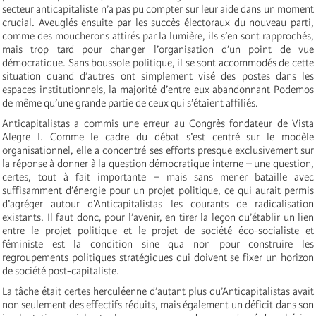
secteur anticapitaliste n’a pas pu compter sur leur aide dans un moment
crucial. Aveuglés ensuite par les succès électoraux du nouveau parti,
comme des moucherons attirés par la lumière, ils s’en sont rapprochés,
mais trop tard pour changer l’organisation d’un point de vue
démocratique. Sans boussole politique, il se sont accommodés de cette
situation quand d’autres ont simplement visé des postes dans les
espaces institutionnels, la majorité d’entre eux abandonnant Podemos
de même qu’une grande partie de ceux qui s’étaient affiliés.
Anticapitalistas a commis une erreur au Congrès fondateur de Vista
Alegre I. Comme le cadre du débat s’est centré sur le modèle
organisationnel, elle a concentré ses efforts presque exclusivement sur
la réponse à donner à la question démocratique interne – une question,
certes, tout à fait importante – mais sans mener bataille avec
suffisamment d’énergie pour un projet politique, ce qui aurait permis
d’agréger autour d’Anticapitalistas les courants de radicalisation
existants. Il faut donc, pour l’avenir, en tirer la leçon qu’établir un lien
entre le projet politique et le projet de société éco-socialiste et
féministe est la condition sine qua non pour construire les
regroupements politiques stratégiques qui doivent se fixer un horizon
de société post-capitaliste.
La tâche était certes herculéenne d’autant plus qu’Anticapitalistas avait
non seulement des effectifs réduits, mais également un déficit dans son