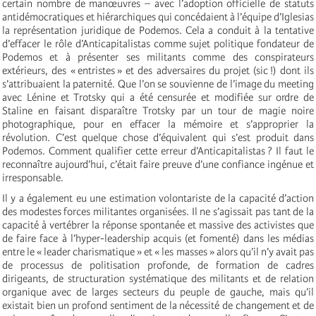
certain nombre de manœuvres – avec l’adoption officielle de statuts
antidémocratiques et hiérarchiques qui concédaient à l’équipe d’Iglesias
la représentation juridique de Podemos. Cela a conduit à la tentative
d’effacer le rôle d’Anticapitalistas comme sujet politique fondateur de
Podemos et à présenter ses militants comme des conspirateurs
extérieurs, des « entristes » et des adversaires du projet (sic !) dont ils
s’attribuaient la paternité. Que l’on se souvienne de l’image du meeting
avec Lénine et Trotsky qui a été censurée et modifiée sur ordre de
Staline en faisant disparaître Trotsky par un tour de magie noire
photographique, pour en effacer la mémoire et s’approprier la
révolution. C’est quelque chose d’équivalent qui s’est produit dans
Podemos. Comment qualifier cette erreur d’Anticapitalistas ? Il faut le
reconnaître aujourd’hui, c’était faire preuve d’une confiance ingénue et
irresponsable.
Il y a également eu une estimation volontariste de la capacité d’action
des modestes forces militantes organisées. Il ne s’agissait pas tant de la
capacité à vertébrer la réponse spontanée et massive des activistes que
de faire face à l’hyper-leadership acquis (et fomenté) dans les médias
entre le « leader charismatique » et « les masses » alors qu’il n’y avait pas
de processus de politisation profonde, de formation de cadres
dirigeants, de structuration systématique des militants et de relation
organique avec de larges secteurs du peuple de gauche, mais qu’il
existait bien un profond sentiment de la nécessité de changement et de