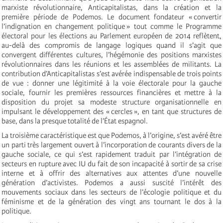
marxiste révolutionnaire, Anticapitalistas, dans la création et la
première période de Podemos. Le document fondateur « convertir
l’indignation en changement politique » tout comme le Programme
électoral pour les élections au Parlement européen de 2014 reflètent,
au-delà des compromis de langage logiques quand il s’agit que
convergent différentes cultures, l’hégémonie des positions marxistes
révolutionnaires dans les réunions et les assemblées de militants. La
contribution d’Anticapitalistas s’est avérée indispensable de trois points
de vue : donner une légitimité à la voie électorale pour la gauche
sociale, fournir les premières ressources financières et mettre à la
disposition du projet sa modeste structure organisationnelle en
impulsant le développement des « cercles », en tant que structures de
base, dans la presque totalité de l’État espagnol.
La troisième caractéristique est que Podemos, à l’origine, s’est avéré être
un parti très largement ouvert à l’incorporation de courants divers de la
gauche sociale, ce qui s’est rapidement traduit par l’intégration de
secteurs en rupture avec IU du fait de son incapacité à sortir de sa crise
interne et à offrir des alternatives aux attentes d’une nouvelle
génération d’activistes. Podemos a aussi suscité l’intérêt des
mouvements sociaux dans les secteurs de l’écologie politique et du
féminisme et de la génération des vingt ans tournant le dos à la
politique.