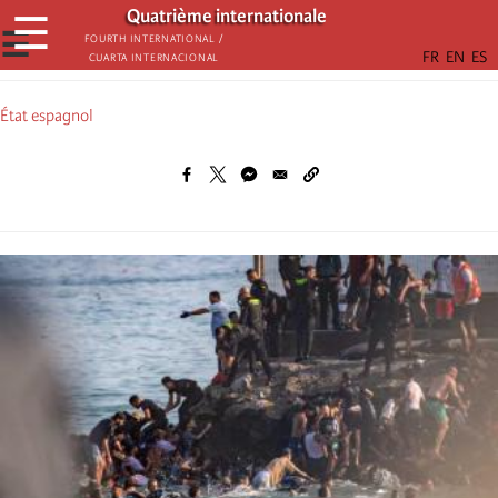
Aller
Quatrième internationale
☰
au
☰
Fourth International /
Cuarta Internacional
contenu
principal
État espagnol