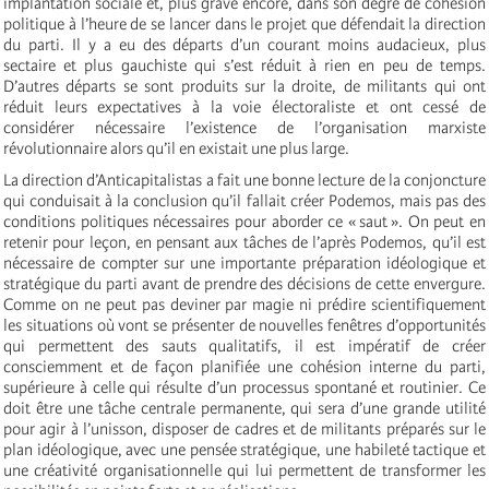
implantation sociale et, plus grave encore, dans son degré de cohésion
politique à l’heure de se lancer dans le projet que défendait la direction
du parti. Il y a eu des départs d’un courant moins audacieux, plus
sectaire et plus gauchiste qui s’est réduit à rien en peu de temps.
D’autres départs se sont produits sur la droite, de militants qui ont
réduit leurs expectatives à la voie électoraliste et ont cessé de
considérer nécessaire l’existence de l’organisation marxiste
révolutionnaire alors qu’il en existait une plus large.
La direction d’Anticapitalistas a fait une bonne lecture de la conjoncture
qui conduisait à la conclusion qu’il fallait créer Podemos, mais pas des
conditions politiques nécessaires pour aborder ce « saut ». On peut en
retenir pour leçon, en pensant aux tâches de l’après Podemos, qu’il est
nécessaire de compter sur une importante préparation idéologique et
stratégique du parti avant de prendre des décisions de cette envergure.
Comme on ne peut pas deviner par magie ni prédire scientifiquement
les situations où vont se présenter de nouvelles fenêtres d’opportunités
qui permettent des sauts qualitatifs, il est impératif de créer
consciemment et de façon planifiée une cohésion interne du parti,
supérieure à celle qui résulte d’un processus spontané et routinier. Ce
doit être une tâche centrale permanente, qui sera d’une grande utilité
pour agir à l’unisson, disposer de cadres et de militants préparés sur le
plan idéologique, avec une pensée stratégique, une habileté tactique et
une créativité organisationnelle qui lui permettent de transformer les