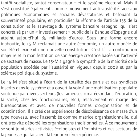
tantôt socialiste, tantôt conservateur – et le système électoral. Mais il
s’est constitué également comme mouvement anti-austérité face aux
politiques économiques et sociales dévastatrices et bafouant la
souveraineté populaire, en particulier la réforme de l’article 135 de la
constitution et le sauvetage du système bancaire espagnol qui s’est
concrétisé par un « investissement » public de la Banque d’Espagne qui
atteint aujourd’hui 65 milliards d’euros. Sous une forme encore
inaboutie, le 15-M réclamait une autre économie, un autre modèle de
société et exigeait une nouvelle constitution. C’est là sa contribution
majeure et la manifestation de son énergie créatrice basée sur l’activité
de secteurs de masse. Le 15-M a gagné la sympathie de la majorité de la
population excédée par l’austérité en vigueur depuis 2008 et par la
sclérose politique du système.
Le 15-M s’est situé à l’écart de la totalité des partis et des syndicats
inscrits dans le système et a ouvert la voie à une mobilisation populaire
soutenue par divers secteurs (les fameuses « marées » dans l’éducation,
la santé, chez les fonctionnaires, etc.), relativement en marge des
bureaucraties et avec de nouvelles formes d’organisation et de
coordination. Il a créé des expériences de désobéissance de masse d’un
type nouveau, avec l’assemblée comme matrice organisationnelle, qui
ont très vite débordé les organisations traditionnelles. À ce mouvement
se sont joints des activistes écologistes et féministes et des secteurs de
la jeunesse qui faisaient là leur première expérience.