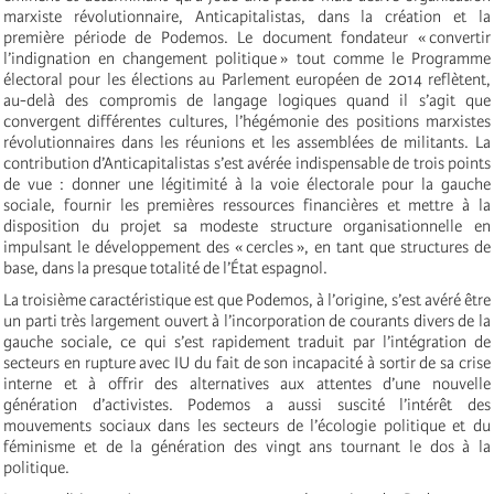
marxiste révolutionnaire, Anticapitalistas, dans la création et la
première période de Podemos. Le document fondateur « convertir
l’indignation en changement politique » tout comme le Programme
électoral pour les élections au Parlement européen de 2014 reflètent,
au-delà des compromis de langage logiques quand il s’agit que
convergent différentes cultures, l’hégémonie des positions marxistes
révolutionnaires dans les réunions et les assemblées de militants. La
contribution d’Anticapitalistas s’est avérée indispensable de trois points
de vue : donner une légitimité à la voie électorale pour la gauche
sociale, fournir les premières ressources financières et mettre à la
disposition du projet sa modeste structure organisationnelle en
impulsant le développement des « cercles », en tant que structures de
base, dans la presque totalité de l’État espagnol.
La troisième caractéristique est que Podemos, à l’origine, s’est avéré être
un parti très largement ouvert à l’incorporation de courants divers de la
gauche sociale, ce qui s’est rapidement traduit par l’intégration de
secteurs en rupture avec IU du fait de son incapacité à sortir de sa crise
interne et à offrir des alternatives aux attentes d’une nouvelle
génération d’activistes. Podemos a aussi suscité l’intérêt des
mouvements sociaux dans les secteurs de l’écologie politique et du
féminisme et de la génération des vingt ans tournant le dos à la
politique.