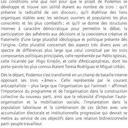
Les conditions
sine qua non
pour que le projet de Podemos se
développe et trouve son utilité étaient au nombre de trois : qu’il
préserve la radicalité de son discours ; qu’il établisse des liens
organiques stables avec les secteurs ouvriers et populaires les plus
conscients et les plus combatifs ; et qu’il se donne des structures
internes à caractère démocratique pour permettre le débat, la
participation des adhérents aux décisions et la coexistence créative et
fraternelle d’une large pluralité idéologique et politique présente dès
l’origine. Cette pluralité concernait des aspects très divers avec un
spectre de différences plus large que celui constitué par les trois
composantes politiques principales, celle représentée par Pablo Iglesias,
celle incarnée par Iñigo Errejón, et celle d’Anticapitalistas, dont les
porte-parole les plus connus étaient Teresa Rodríguez et Miguel Urbán.
Dès le départ, Podemos s’est transformé en un champ de bataille interne
opposant ses trois « âmes ». Celle représentée par le courant
anticapitaliste – plus large que l’organisation qui l’animait – affirmait
l’importance du programme et de l’organisation dans la construction
collective du nouveau parti, ainsi que la nécessité d’impulser l’auto-
organisation et la mobilisation sociale, l’implantation dans la
population laborieuse et la combinaison de ces tâches avec une
accumulation électorale et institutionnelle progressive qui devrait se
mettre au service de ces objectifs dans une relation bidirectionnelle
parti-peuple travailleur.