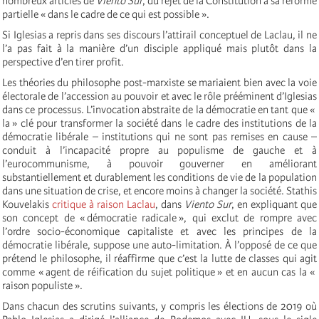
nombreux articles de
Viento Sur
, du rejet de la Constitution à sa réforme
partielle « dans le cadre de ce qui est possible ».
Si Iglesias a repris dans ses discours l’attirail conceptuel de Laclau, il ne
l’a pas fait à la manière d’un disciple appliqué mais plutôt dans la
perspective d’en tirer profit.
Les théories du philosophe post-marxiste se mariaient bien avec la voie
électorale de l’accession au pouvoir et avec le rôle prééminent d’Iglesias
dans ce processus. L’invocation abstraite de la démocratie en tant que «
la » clé pour transformer la société dans le cadre des institutions de la
démocratie libérale – institutions qui ne sont pas remises en cause –
conduit à l’incapacité propre au populisme de gauche et à
l’eurocommunisme, à pouvoir gouverner en améliorant
substantiellement et durablement les conditions de vie de la population
dans une situation de crise, et encore moins à changer la société. Stathis
Kouvelakis
critique à raison Laclau
, dans
Viento Sur
, en expliquant que
son concept de « démocratie radicale », qui exclut de rompre avec
l’ordre socio-économique capitaliste et avec les principes de la
démocratie libérale, suppose une auto-limitation. À l’opposé de ce que
prétend le philosophe, il réaffirme que c’est la lutte de classes qui agit
comme « agent de réification du sujet politique » et en aucun cas la «
raison populiste ».
Dans chacun des scrutins suivants, y compris les élections de 2019 où