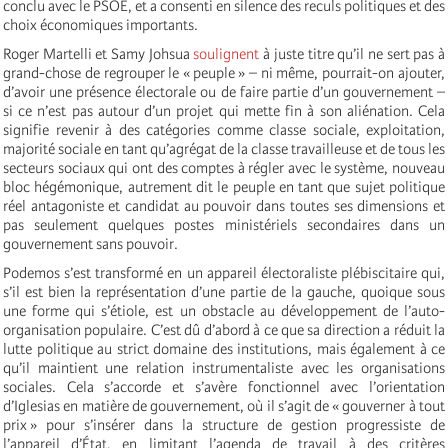
conclu avec le PSOE, et a consenti en silence des reculs politiques et des
choix économiques importants.
Roger Martelli et Samy Johsua
soulignent
à juste titre qu’il ne sert pas à
grand-chose de regrouper le « peuple » – ni même, pourrait-on ajouter,
d’avoir une présence électorale ou de faire partie d’un gouvernement –
si ce n’est pas autour d’un projet qui mette fin à son aliénation. Cela
signifie revenir à des catégories comme classe sociale, exploitation,
majorité sociale en tant qu’agrégat de la classe travailleuse et de tous les
secteurs sociaux qui ont des comptes à régler avec le système, nouveau
bloc hégémonique, autrement dit le peuple en tant que sujet politique
réel antagoniste et candidat au pouvoir dans toutes ses dimensions et
pas seulement quelques postes ministériels secondaires dans un
gouvernement sans pouvoir.
Podemos s’est transformé en un appareil électoraliste plébiscitaire qui,
s’il est bien la représentation d’une partie de la gauche, quoique sous
une forme qui s’étiole, est un obstacle au développement de l’auto-
organisation populaire. C’est dû d’abord à ce que sa direction a réduit la
lutte politique au strict domaine des institutions, mais également à ce
qu’il maintient une relation instrumentaliste avec les organisations
sociales. Cela s’accorde et s’avère fonctionnel avec l’orientation
d’Iglesias en matière de gouvernement, où il s’agit de « gouverner à tout
prix » pour s’insérer dans la structure de gestion progressiste de
l’appareil d’État, en limitant l’agenda de travail à des critères