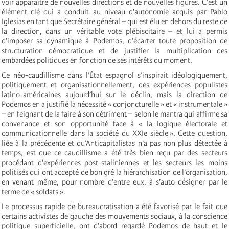
voir apparaître de nouvelles directions et de nouvelles figures. C’est un
élément clé qui a conduit au niveau d’autonomie acquis par Pablo
Iglesias en tant que Secrétaire général – qui est élu en dehors du reste de
la direction, dans un véritable vote plébiscitaire – et lui a permis
d’imposer sa dynamique à Podemos, d’écarter toute proposition de
structuration démocratique et de justifier la multiplication des
embardées politiques en fonction de ses intérêts du moment.
Ce néo-caudillisme dans l’État espagnol s’inspirait idéologiquement,
politiquement et organisationnellement, des expériences populistes
latino-américaines aujourd’hui sur le déclin, mais la direction de
Podemos en a justifié la nécessité « conjoncturelle » et « instrumentale »
– en feignant de la faire à son détriment – selon le mantra qui affirme sa
convenance et son opportunité face à « la logique électorale et
communicationnelle dans la société du XXIe siècle ». Cette question,
liée à la précédente et qu’Anticapitalistas n’a pas non plus détectée à
temps, est que ce caudillisme a été très bien reçu par des secteurs
procédant d’expériences post-staliniennes et les secteurs les moins
politisés qui ont accepté de bon gré la hiérarchisation de l’organisation,
en venant même, pour nombre d’entre eux, à s’auto-désigner par le
terme de « soldats ».
Le processus rapide de bureaucratisation a été favorisé par le fait que
certains activistes de gauche des mouvements sociaux, à la conscience
politique superficielle, ont d’abord regardé Podemos de haut et le