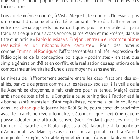
une simple mode populiste. Les urnes ont réduit en cendres ces
théorisations.
Lors du deuxième congrès, à Vista Alegre II, le courant d’Iglesias a pris
un tournant à gauche et a écarté le courant d’Errejón. L’affrontement
entre ces deux appareils bureaucratiques pour le contrôle du parti
traduisait ce que nous avons énoncé, Jaime Pastor et moi-même, dans le
titre d’un article «
Pablo Iglesias vs. Errejón : entre un eurocommunisme
ressuscité et un néopopulisme centriste
». Pour des auteurs
comme
Emmanuel Rodríguez
l’affrontement était plutôt l’expression de
l’idéologie et de la conception politique « podémistes » en tant que
simple génération d’élite en conflit, et la réalisation des aspirations de la
composante universitaire d’une classe moyenne sans avenir.
Le niveau de l’affrontement sectaire entre les deux fractions des ex-
alliés, par voie de presse comme sur les réseaux sociaux, à la veille de la
IIe Assemblée citoyenne, a fait craindre pour sa tenue. Malgré cette
ambiance de totale folie, le Congrès a pu se tenir grâce à l’action et à la
« bonne santé mentale » d’Anticapitalistas, comme a pu le souligner
dans une
chronique
le journaliste Raúl Solis, peu suspect de proximité
avec le marxisme-révolutionnaire, s’étonnant que l’extrême-gauche
puisse adopter une attitude sensée (sic). Pendant quelques mois le
tournant à gauche de Pablo Iglesias a été favorable à la politique
d’Anticapitalistas. Mais Iglesias s’en est pris au pluralisme. Il a d’abord
marginalisé Errejón, véritable épiméthée qui, réalisant tardivement le