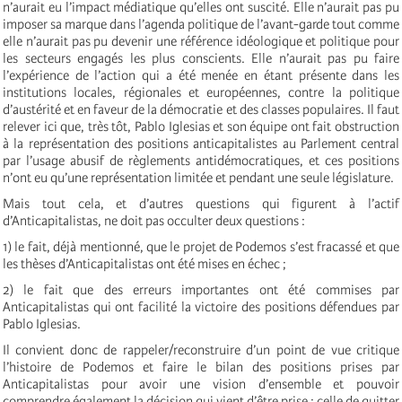
n’aurait eu l’impact médiatique qu’elles ont suscité. Elle n’aurait pas pu
imposer sa marque dans l’agenda politique de l’avant-garde tout comme
elle n’aurait pas pu devenir une référence idéologique et politique pour
les secteurs engagés les plus conscients. Elle n’aurait pas pu faire
l’expérience de l’action qui a été menée en étant présente dans les
institutions locales, régionales et européennes, contre la politique
d’austérité et en faveur de la démocratie et des classes populaires. Il faut
relever ici que, très tôt, Pablo Iglesias et son équipe ont fait obstruction
à la représentation des positions anticapitalistes au Parlement central
par l’usage abusif de règlements antidémocratiques, et ces positions
n’ont eu qu’une représentation limitée et pendant une seule législature.
Mais tout cela, et d’autres questions qui figurent à l’actif
d’Anticapitalistas, ne doit pas occulter deux questions :
1) le fait, déjà mentionné, que le projet de Podemos s’est fracassé et que
les thèses d’Anticapitalistas ont été mises en échec ;
2) le fait que des erreurs importantes ont été commises par
Anticapitalistas qui ont facilité la victoire des positions défendues par
Pablo Iglesias.
Il convient donc de rappeler/reconstruire d’un point de vue critique
l’histoire de Podemos et faire le bilan des positions prises par
Anticapitalistas pour avoir une vision d’ensemble et pouvoir
comprendre également la décision qui vient d’être prise : celle de quitter