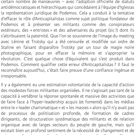
certain nombre de manœuvres – avec l’adoption officielle de statuts
antidémocratiques et hiérarchiques qui concédaient à l’équipe d’Iglesias
la représentation juridique de Podemos. Cela a conduit à la tentative
d’effacer le rôle d’Anticapitalistas comme sujet politique fondateur de
Podemos et à présenter ses militants comme des conspirateurs
extérieurs, des « entristes » et des adversaires du projet (sic !) dont ils
s’attribuaient la paternité. Que l’on se souvienne de l’image du meeting
avec Lénine et Trotsky qui a été censurée et modifiée sur ordre de
Staline en faisant disparaître Trotsky par un tour de magie noire
photographique, pour en effacer la mémoire et s’approprier la
révolution. C’est quelque chose d’équivalent qui s’est produit dans
Podemos. Comment qualifier cette erreur d’Anticapitalistas ? Il faut le
reconnaître aujourd’hui, c’était faire preuve d’une confiance ingénue et
irresponsable.
Il y a également eu une estimation volontariste de la capacité d’action
des modestes forces militantes organisées. Il ne s’agissait pas tant de la
capacité à vertébrer la réponse spontanée et massive des activistes que
de faire face à l’hyper-leadership acquis (et fomenté) dans les médias
entre le « leader charismatique » et « les masses » alors qu’il n’y avait pas
de processus de politisation profonde, de formation de cadres
dirigeants, de structuration systématique des militants et de relation
organique avec de larges secteurs du peuple de gauche, mais qu’il
existait bien un profond sentiment de la nécessité de changement et de