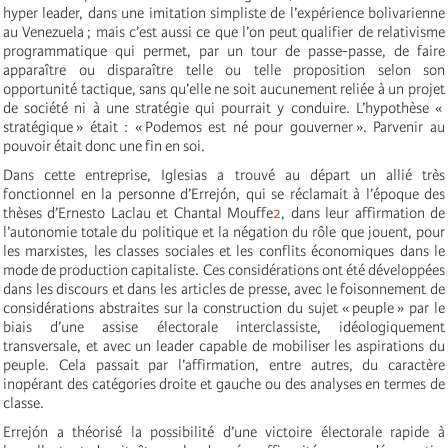
hyper leader, dans une imitation simpliste de l’expérience bolivarienne
au Venezuela ; mais c’est aussi ce que l’on peut qualifier de relativisme
programmatique qui permet, par un tour de passe-passe, de faire
apparaître ou disparaître telle ou telle proposition selon son
opportunité tactique, sans qu’elle ne soit aucunement reliée à un projet
de société ni à une stratégie qui pourrait y conduire. L’hypothèse «
stratégique » était : « Podemos est né pour gouverner ». Parvenir au
pouvoir était donc une fin en soi.
Dans cette entreprise, Iglesias a trouvé au départ un allié très
fonctionnel en la personne d’Errejón, qui se réclamait à l’époque des
thèses d’Ernesto Laclau et Chantal Mouffe
2
, dans leur affirmation de
l’autonomie totale du politique et la négation du rôle que jouent, pour
les marxistes, les classes sociales et les conflits économiques dans le
mode de production capitaliste. Ces considérations ont été développées
dans les discours et dans les articles de presse, avec le foisonnement de
considérations abstraites sur la construction du sujet « peuple » par le
biais d’une assise électorale interclassiste, idéologiquement
transversale, et avec un leader capable de mobiliser les aspirations du
peuple. Cela passait par l’affirmation, entre autres, du caractère
inopérant des catégories droite et gauche ou des analyses en termes de
classe.
Errejón a théorisé la possibilité d’une victoire électorale rapide à