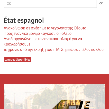
OK
OK
État espagnol
Ανακοίνωση σε σχέση με τα γεγονότα της Θέουτα
Προς έναν νέο μόνιμο παγκόσμιο πόλεμο;
Αναδιοργανώνουμε τον αντικαπιταλισμό για να
προχωρήσουμε
10 χρόνια από την έκρηξη του 15Μ: Σημειώσεις τέλος κύκλου
Langues disponibles