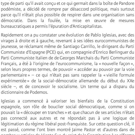
type de parti qu’il avait conçu et ce qui germait dans la boîte de Pandore
podémiste, a décidé de rompre par désaccord politique, mais surtout
parce qu’il n’était plus possible de respirer dans une organisation sans
démocratie. Dans la foulée, la mise en œuvre de mesures
bureaucratiques a permis l’épuration d’Anticapitalistas.
Rapidement on a pu constater une évolution de Pablo Iglesias, avec des
virages à droite et à gauche, revenant à ses idées eurocommunistes de
jeunesse, se réclamant même de Santiago Carrillo, le dirigeant du Parti
Communiste d’Espagne (PCE) qui, en compagnie d’Enrico Berlinguer du
Parti Communiste Italien de de Georges Marchais du Parti Communiste
Français, a été à l’origine de l’eurocommunisme, la « nouvelle façon »,
selon leurs propres termes, de pouvoir « accéder au pouvoir par la voie
parlementaire » – ce qui n’était pas sans rappeler la « vieille formule
expérimentée » de la social-démocratie allemande du début du XXe
siècle –, et de concevoir le socialisme. Un terme qui a disparu du
dictionnaire de Podemos.
Iglesias a commencé à valoriser les bienfaits de la Constitution
espagnole, son rôle de bouclier social démocratique, comme si on
pouvait la « découper en tranches » et que chacun de ses articles n’était
pas connecté aux autres et ne répondait pas à une logique de
légitimation du régime libéral post-franquiste. Sur cette question clé, il
est passé, comme l’ont bien montré Jaime Pastor et d’autres dans de