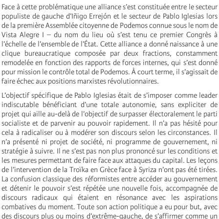
Face à cette problématique une alliance s’est constituée entre le secteur
populiste de gauche d’Iñigo Errejón et le secteur de Pablo Iglesias lors
de la première Assemblée citoyenne de Podemos connue sous le nom de
Vista Alegre I – du nom du lieu où s’est tenu ce premier Congrès à
l’échelle de l’ensemble de l’État. Cette alliance a donné naissance à une
clique bureaucratique composée par deux fractions, constamment
remodelée en fonction des rapports de forces internes, qui s’est donné
pour mission le contrôle total de Podemos. À court terme, il s’agissait de
faire échec aux positions marxistes révolutionnaires.
L’objectif spécifique de Pablo Iglesias était de s’imposer comme leader
indiscutable bénéficiant d’une totale autonomie, sans expliciter de
projet qui aille au-delà de l’objectif de surpasser électoralement le parti
socialiste et de parvenir au pouvoir rapidement. Il n’a pas hésité pour
cela à radicaliser ou à modérer son discours selon les circonstances. Il
n’a présenté ni projet de société, ni programme de gouvernement, ni
stratégie à suivre. Il ne s’est pas non plus prononcé sur les conditions et
les mesures permettant de faire face aux attaques du capital. Les leçons
de l’intervention de la Troïka en Grèce face à Syriza n’ont pas été tirées.
La confusion classique des réformistes entre accéder au gouvernement
et détenir le pouvoir s’est répétée une nouvelle fois, accompagnée de
discours radicaux qui étaient en résonance avec les aspirations
combatives du moment. Toute son action politique a eu pour but, avec
des discours plus ou moins d’extrême-gauche, de s’affirmer comme un