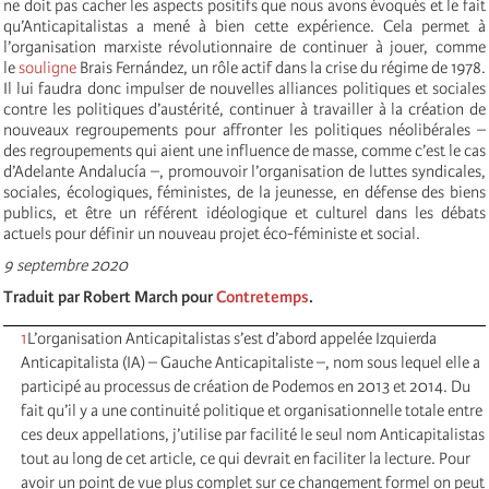
ne doit pas cacher les aspects positifs que nous avons évoqués et le fait
qu’Anticapitalistas a mené à bien cette expérience. Cela permet à
l’organisation marxiste révolutionnaire de continuer à jouer, comme
le
souligne
Brais Fernández, un rôle actif dans la crise du régime de 1978.
Il lui faudra donc impulser de nouvelles alliances politiques et sociales
contre les politiques d’austérité, continuer à travailler à la création de
nouveaux regroupements pour affronter les politiques néolibérales –
des regroupements qui aient une influence de masse, comme c’est le cas
d’Adelante Andalucía –, promouvoir l’organisation de luttes syndicales,
sociales, écologiques, féministes, de la jeunesse, en défense des biens
publics, et être un référent idéologique et culturel dans les débats
actuels pour définir un nouveau projet éco-féministe et social.
9 septembre 2020
Traduit par Robert March pour
Contretemps
.
1
L’organisation Anticapitalistas s’est d’abord appelée Izquierda
Anticapitalista (IA) – Gauche Anticapitaliste –, nom sous lequel elle a
participé au processus de création de Podemos en 2013 et 2014. Du
fait qu’il y a une continuité politique et organisationnelle totale entre
ces deux appellations, j’utilise par facilité le seul nom Anticapitalistas
tout au long de cet article, ce qui devrait en faciliter la lecture. Pour
avoir un point de vue plus complet sur ce changement formel on peut