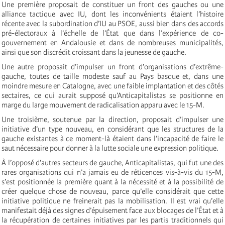
Une première proposait de constituer un front des gauches ou une
alliance tactique avec IU, dont les inconvénients étaient l’histoire
récente avec la subordination d’IU au PSOE, aussi bien dans des accords
pré-électoraux à l’échelle de l’État que dans l’expérience de co-
gouvernement en Andalousie et dans de nombreuses municipalités,
ainsi que son discrédit croissant dans la jeunesse de gauche.
Une autre proposait d’impulser un front d’organisations d’extrême-
gauche, toutes de taille modeste sauf au Pays basque et, dans une
moindre mesure en Catalogne, avec une faible implantation et des côtés
sectaires, ce qui aurait supposé qu’Anticapitalistas se positionne en
marge du large mouvement de radicalisation apparu avec le 15-M.
Une troisième, soutenue par la direction, proposait d’impulser une
initiative d’un type nouveau, en considérant que les structures de la
gauche existantes à ce moment-là étaient dans l’incapacité de faire le
saut nécessaire pour donner à la lutte sociale une expression politique.
À l’opposé d’autres secteurs de gauche, Anticapitalistas, qui fut une des
rares organisations qui n’a jamais eu de réticences vis-à-vis du 15-M,
s’est positionnée la première quant à la nécessité et à la possibilité de
créer quelque chose de nouveau, parce qu’elle considérait que cette
initiative politique ne freinerait pas la mobilisation. Il est vrai qu’elle
manifestait déjà des signes d’épuisement face aux blocages de l’État et à
la récupération de certaines initiatives par les partis traditionnels qui