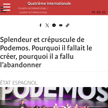
Παράκαμψη
Quatrième internationale
☰
προς
☰
Fourth International /
Cuarta Internacional
το
κυρίως
περιεχόμενο
Splendeur et crépuscule de
Podemos. Pourquoi il fallait le
créer, pourquoi il a fallu
l’abandonner
ÉTAT ESPAGNOL