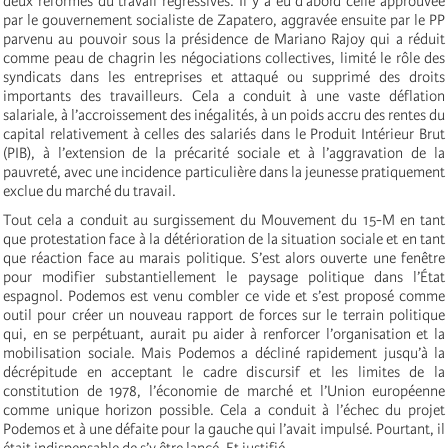
deux réformes du travail régressives. Il y a eu d’abord celle approuvée
par le gouvernement socialiste de Zapatero, aggravée ensuite par le PP
parvenu au pouvoir sous la présidence de Mariano Rajoy qui a réduit
comme peau de chagrin les négociations collectives, limité le rôle des
syndicats dans les entreprises et attaqué ou supprimé des droits
importants des travailleurs. Cela a conduit à une vaste déflation
salariale, à l’accroissement des inégalités, à un poids accru des rentes du
capital relativement à celles des salariés dans le Produit Intérieur Brut
(PIB), à l’extension de la précarité sociale et à l’aggravation de la
pauvreté, avec une incidence particulière dans la jeunesse pratiquement
exclue du marché du travail.
Tout cela a conduit au surgissement du Mouvement du 15-M en tant
que protestation face à la détérioration de la situation sociale et en tant
que réaction face au marais politique. S’est alors ouverte une fenêtre
pour modifier substantiellement le paysage politique dans l’État
espagnol. Podemos est venu combler ce vide et s’est proposé comme
outil pour créer un nouveau rapport de forces sur le terrain politique
qui, en se perpétuant, aurait pu aider à renforcer l’organisation et la
mobilisation sociale. Mais Podemos a décliné rapidement jusqu’à la
décrépitude en acceptant le cadre discursif et les limites de la
constitution de 1978, l’économie de marché et l’Union européenne
comme unique horizon possible. Cela a conduit à l’échec du projet
Podemos et à une défaite pour la gauche qui l’avait impulsé. Pourtant, il
était indispensable de s’y être lancé. Et justifié.