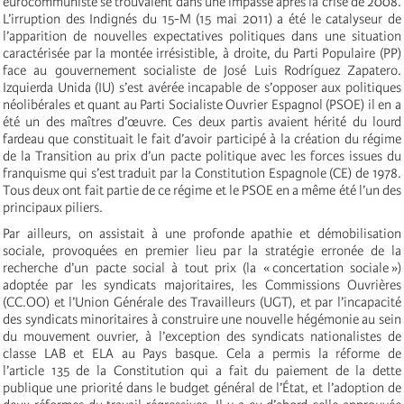
eurocommuniste se trouvaient dans une impasse après la crise de 2008.
L’irruption des Indignés du 15-M (15 mai 2011) a été le catalyseur de
l’apparition de nouvelles expectatives politiques dans une situation
caractérisée par la montée irrésistible, à droite, du Parti Populaire (PP)
face au gouvernement socialiste de José Luis Rodríguez Zapatero.
Izquierda Unida (IU) s’est avérée incapable de s’opposer aux politiques
néolibérales et quant au Parti Socialiste Ouvrier Espagnol (PSOE) il en a
été un des maîtres d’œuvre. Ces deux partis avaient hérité du lourd
fardeau que constituait le fait d’avoir participé à la création du régime
de la Transition au prix d’un pacte politique avec les forces issues du
franquisme qui s’est traduit par la Constitution Espagnole (CE) de 1978.
Tous deux ont fait partie de ce régime et le PSOE en a même été l’un des
principaux piliers.
Par ailleurs, on assistait à une profonde apathie et démobilisation
sociale, provoquées en premier lieu par la stratégie erronée de la
recherche d’un pacte social à tout prix (la « concertation sociale »)
adoptée par les syndicats majoritaires, les Commissions Ouvrières
(CC.OO) et l’Union Générale des Travailleurs (UGT), et par l’incapacité
des syndicats minoritaires à construire une nouvelle hégémonie au sein
du mouvement ouvrier, à l’exception des syndicats nationalistes de
classe LAB et ELA au Pays basque. Cela a permis la réforme de
l’article 135 de la Constitution qui a fait du paiement de la dette
publique une priorité dans le budget général de l’État, et l’adoption de