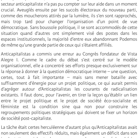
secteur anticapitaliste n’a pas pu compter sur leur aide dans un moment
crucial. Aveuglés ensuite par les succès électoraux du nouveau parti,
comme des moucherons attirés par la lumière, ils s’en sont rapprochés,
mais trop tard pour changer l’organisation d’un point de vue
démocratique. Sans boussole politique, il se sont accommodés de cette
situation quand d’autres ont simplement visé des postes dans les
espaces institutionnels, la majorité d’entre eux abandonnant Podemos
de même qu’une grande partie de ceux qui s’étaient affiliés.
Anticapitalistas a commis une erreur au Congrès fondateur de Vista
Alegre I. Comme le cadre du débat s’est centré sur le modèle
organisationnel, elle a concentré ses efforts presque exclusivement sur
la réponse à donner à la question démocratique interne – une question,
certes, tout à fait importante – mais sans mener bataille avec
suffisamment d’énergie pour un projet politique, ce qui aurait permis
d’agréger autour d’Anticapitalistas les courants de radicalisation
existants. Il faut donc, pour l’avenir, en tirer la leçon qu’établir un lien
entre le projet politique et le projet de société éco-socialiste et
féministe est la condition sine qua non pour construire les
regroupements politiques stratégiques qui doivent se fixer un horizon
de société post-capitaliste.
La tâche était certes herculéenne d’autant plus qu’Anticapitalistas avait
non seulement des effectifs réduits, mais également un déficit dans son