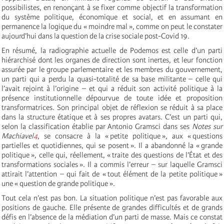
possibilistes, en renonçant à se fixer comme objectif la transformation
du système politique, économique et social, et en assumant en
permanence la logique du « moindre mal », comme on peut le constater
aujourd’hui dans la question de la crise sociale post-Covid 19.
En résumé, la radiographie actuelle de Podemos est celle d’un parti
hiérarchisé dont les organes de direction sont inertes, et leur fonction
assurée par le groupe parlementaire et les membres du gouvernement,
un parti qui a perdu la quasi-totalité de sa base militante – celle qui
l’avait rejoint à l’origine – et qui a réduit son activité politique à la
présence institutionnelle dépourvue de toute idée et proposition
transformatrices. Son principal objet de réflexion se réduit à sa place
dans la structure étatique et à ses propres avatars. C’est un parti qui,
selon la classification établie par Antonio Gramsci dans ses
Notes sur
Machiavel
4
, se consacre à la « petite politique », aux « questions
partielles et quotidiennes, qui se posent ». Il a abandonné la « grande
politique », celle qui, réellement, « traite des questions de l’État et des
transformations sociales ». Il a commis l’erreur – sur laquelle Gramsci
attirait l’attention – qui fait de « tout élément de la petite politique »
une « question de grande politique ».
Tout cela n’est pas bon. La situation politique n’est pas favorable aux
positions de gauche. Elle présente de grandes difficultés et de grands
défis en l’absence de la médiation d’un parti de masse. Mais ce constat