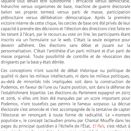
laquelle tout devait être subordonné : efficacité versus démocratie,
hiérarchie versus organismes de base, machine de guerre électorale
(selon ses propres termes) versus parti de masse, participation
plébiscitaire versus délibération démocratique. Après la première
victoire interne de cette clique, les cercles de base ont été privés de leur
capacité à prendre des décisions et l’élection des directions s’est faite en
les tenant à l’écart, par le recours au vote
on line
, les participants étant
inscrits via un formulaire sur le web. C’était la seule exigence pour
devenir adhérent. Des élections sans débat et jouant sur la
personnalisation. C’était l’antithèse d’un parti militant et d’un parti de
masse organisé. Toute possibilité de contrôle et de révocation des
dirigeants par la base y était déniée.
Ces conceptions n’ont suscité de débat théorique ou politique de
qualité ni dans les milieux intellectuels, ni dans les milieux politiques,
au-delà de minorités très impliquées soit dans la construction de
Podemos, en faveur de l’une ou l’autre position, soit dans la défense de
l’establishment bipartite. Les élections du Parlement espagnol en 2015
et 2016, si elles ont bien été marquées par un score important pour
Podemos, n’ont toutefois pas permis le fameux
sorpasso
. La décrue
électorale s’est amorcée et s’est accompagnée de la tentative de capter
l’électorat en renonçant à toute forme de radicalité. Le « moment
populiste », le concept laclaudien promu par Chantal Mouffe dans les
pages du principal quotidien à l’échelle de l’État,
El País
, s’est réduit à