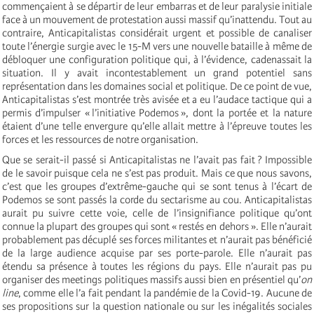
commençaient à se départir de leur embarras et de leur paralysie initiale
face à un mouvement de protestation aussi massif qu’inattendu. Tout au
contraire, Anticapitalistas considérait urgent et possible de canaliser
toute l’énergie surgie avec le 15-M vers une nouvelle bataille à même de
débloquer une configuration politique qui, à l’évidence, cadenassait la
situation. Il y avait incontestablement un grand potentiel sans
représentation dans les domaines social et politique. De ce point de vue,
Anticapitalistas s’est montrée très avisée et a eu l’audace tactique qui a
permis d’impulser « l’initiative Podemos », dont la portée et la nature
étaient d’une telle envergure qu’elle allait mettre à l’épreuve toutes les
forces et les ressources de notre organisation.
Que se serait-il passé si Anticapitalistas ne l’avait pas fait ? Impossible
de le savoir puisque cela ne s’est pas produit. Mais ce que nous savons,
c’est que les groupes d’extrême-gauche qui se sont tenus à l’écart de
Podemos se sont passés la corde du sectarisme au cou. Anticapitalistas
aurait pu suivre cette voie, celle de l’insignifiance politique qu’ont
connue la plupart des groupes qui sont « restés en dehors ». Elle n’aurait
probablement pas décuplé ses forces militantes et n’aurait pas bénéficié
de la large audience acquise par ses porte-parole. Elle n’aurait pas
étendu sa présence à toutes les régions du pays. Elle n’aurait pas pu
organiser des meetings politiques massifs aussi bien en présentiel qu’
on
line
, comme elle l’a fait pendant la pandémie de la Covid-19. Aucune de
ses propositions sur la question nationale ou sur les inégalités sociales