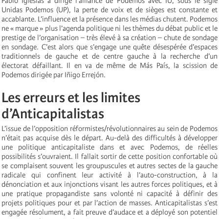
Pablo Iglesias a dirigé l’alliance de Podemos avec IU, sous le sigle
Unidas Podemos (UP), la perte de voix et de sièges est constante et
accablante. L’influence et la présence dans les médias chutent. Podemos
ne « marque » plus l’agenda politique ni les thèmes du débat public et le
prestige de l’organisation – très élevé à sa création – chute de sondage
en sondage. C’est alors que s’engage une quête désespérée d’espaces
traditionnels de gauche et de centre gauche à la recherche d’un
électorat défaillant. Il en va de même de Más País, la scission de
Podemos dirigée par Iñigo Errejón.
Les erreurs et les limites
d’Anticapitalistas
L’issue de l’opposition réformistes/révolutionnaires au sein de Podemos
n’était pas acquise dès le départ. Au-delà des difficultés à développer
une politique anticapitaliste dans et avec Podemos, de réelles
possibilités s’ouvraient. Il fallait sortir de cette position confortable où
se complaisent souvent les groupuscules et autres sectes de la gauche
radicale qui confinent leur activité à l’auto-construction, à la
dénonciation et aux injonctions visant les autres forces politiques, et à
une pratique propagandiste sans volonté ni capacité à définir des
projets politiques pour et par l’action de masses. Anticapitalistas s’est
engagée résolument, a fait preuve d’audace et a déployé son potentiel