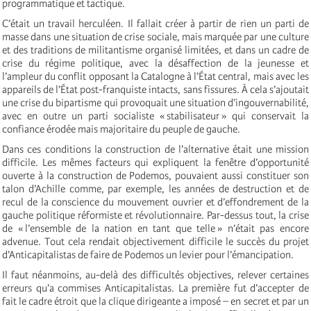
programmatique et tactique.
C’était un travail herculéen. Il fallait créer à partir de rien un parti de
masse dans une situation de crise sociale, mais marquée par une culture
et des traditions de militantisme organisé limitées, et dans un cadre de
crise du régime politique, avec la désaffection de la jeunesse et
l’ampleur du conflit opposant la Catalogne à l’État central, mais avec les
appareils de l’État post-franquiste intacts, sans fissures. À cela s’ajoutait
une crise du bipartisme qui provoquait une situation d’ingouvernabilité,
avec en outre un parti socialiste « stabilisateur » qui conservait la
confiance érodée mais majoritaire du peuple de gauche.
Dans ces conditions la construction de l’alternative était une mission
difficile. Les mêmes facteurs qui expliquent la fenêtre d’opportunité
ouverte à la construction de Podemos, pouvaient aussi constituer son
talon d’Achille comme, par exemple, les années de destruction et de
recul de la conscience du mouvement ouvrier et d’effondrement de la
gauche politique réformiste et révolutionnaire. Par-dessus tout, la crise
de « l’ensemble de la nation en tant que telle » n’était pas encore
advenue. Tout cela rendait objectivement difficile le succès du projet
d’Anticapitalistas de faire de Podemos un levier pour l’émancipation.
Il faut néanmoins, au-delà des difficultés objectives, relever certaines
erreurs qu’a commises Anticapitalistas. La première fut d’accepter de
fait le cadre étroit que la clique dirigeante a imposé – en secret et par un