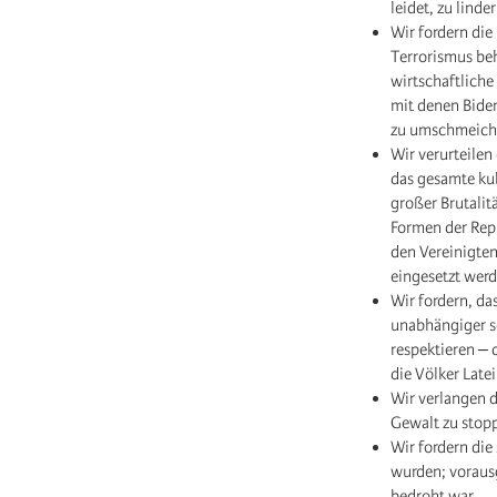
leidet, zu lind
Wir fordern die
Terrorismus be
wirtschaftliche
mit denen Biden
zu umschmeiche
Wir verurteilen
das gesamte ku
großer Brutalit
Formen der Repr
den Vereinigte
eingesetzt werd
Wir fordern, da
unabhängiger s
respektieren ‒ 
die Völker Late
Wir verlangen 
Gewalt zu stopp
Wir fordern die
wurden; voraus
bedroht war.