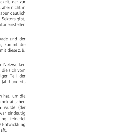
ckelt, der zur
 aber nicht in
aben deutlich
 Sektors gibt,
tor einstellen
kade und der
en, kommt die
it diese z. B.
len Netzwerken
, die sich vom
iger Teil der
 Jahrhunderts
m hat, um die
demokratischen
n würde (der
war eindeutig
ng keinerlei
ie Entwicklung
aft.