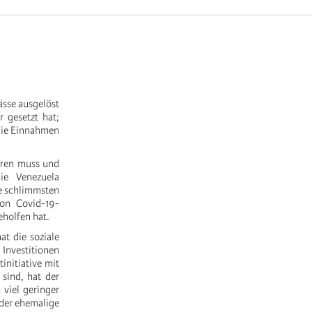
ässe ausgelöst
r gesetzt hat;
die Einnahmen
ieren muss und
die Venezuela
ie schlimmsten
von Covid-19-
holfen hat.
at die soziale
Investitionen
initiative mit
 sind, hat der
 viel geringer
 der ehemalige