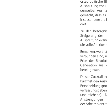
osteuropäische Bl
Ausbeutung von Lo
demselben Ausmaß
gemacht, dass es n
insbesondere die 
darf.
Zu den besorgni
Steigerung der I
Ausbreitung evange
die volle Anerken
Bemerkenswert ist
verbunden sind, u
Erbe der Revolut
Generation aus, d
beteiligt war.
Dieser Cocktail e
kurzfristigen Aus
Entscheidungspr
verfassungsgeben
unzureichend). 
Anstrengungen im 
der Arbeiterkontro