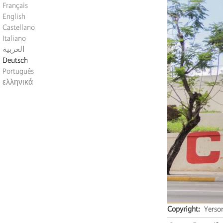
Français
English
Castellano
Italiano
العربية
Deutsch
Português
ελληνικά
Copyright
Yerso