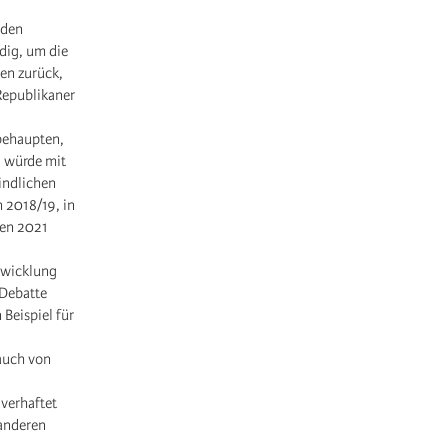
 den
dig, um die
gen zurück,
Republikaner
behaupten,
g würde mit
eindlichen
 2018/19, in
ien 2021
ntwicklung
 Debatte
 Beispiel für
auch von
 verhaftet
 anderen