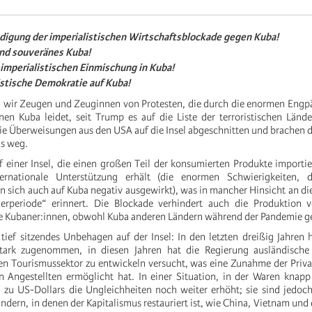
digung der imperialistischen Wirtschaftsblockade gegen Kuba!
 und souveränes Kuba!
 imperialistischen Einmischung in Kuba!
listische Demokratie auf Kuba!
n wir Zeugen und Zeuginnen von Protesten, die durch die enormen Engp
en Kuba leidet, seit Trump es auf die Liste der terroristischen Lände
e Überweisungen aus den USA auf die Insel abgeschnitten und brachen 
s weg.
f einer Insel, die einen großen Teil der konsumierten Produkte import
ternationale Unterstützung erhält (die enormen Schwierigkeiten, 
 sich auch auf Kuba negativ ausgewirkt), was in mancher Hinsicht an d
erperiode“ erinnert. Die Blockade verhindert auch die Produktion 
ie Kubaner:innen, obwohl Kuba anderen Ländern während der Pandemie ge
ief sitzendes Unbehagen auf der Insel: In den letzten dreißig Jahren h
stark zugenommen, in diesen Jahren hat die Regierung ausländische 
n Tourismussektor zu entwickeln versucht, was eine Zunahme der Privat
 Angestellten ermöglicht hat. In einer Situation, in der Waren knapp
zu US-Dollars die Ungleichheiten noch weiter erhöht; sie sind jedoch
ändern, in denen der Kapitalismus restauriert ist, wie China, Vietnam und