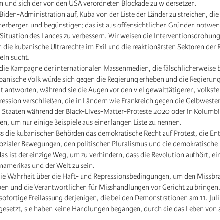
ern und sich der von den USA verordneten Blockade zu widersetzen.
 Biden-Administration auf, Kuba von der Liste der Länder zu streichen, die
herbergen und begünstigen; das ist aus offensichtlichen Gründen notwen
 Situation des Landes zu verbessern. Wir weisen die Interventionsdrohun
 die kubanische Ultrarechte im Exil und die reaktionärsten Sektoren der 
ln sucht.
 die Kampagne der internationalen Massenmedien, die fälschlicherweise 
banische Volk würde sich gegen die Regierung erheben und die Regierun
ät antworten, während sie die Augen vor den viel gewalttätigeren, volksf
ession verschließen, die in Ländern wie Frankreich gegen die Gelbwesten
n Staaten während der Black-Lives-Matter-Proteste 2020 oder in Kolumb
en, um nur einige Beispiele aus einer langen Liste zu nennen.
ss die kubanischen Behörden das demokratische Recht auf Protest, die E
ozialer Bewegungen, den politischen Pluralismus und die demokratische
das ist der einzige Weg, um zu verhindern, dass die Revolution aufhört, ein
inamerikas und der Welt zu sein.
die Wahrheit über die Haft- und Repressionsbedingungen, um den Missbr
en und die Verantwortlichen für Misshandlungen vor Gericht zu bringen.
 sofortige Freilassung derjenigen, die bei den Demonstrationen am 11. Juli
gesetzt, sie haben keine Handlungen begangen, durch die das Leben von