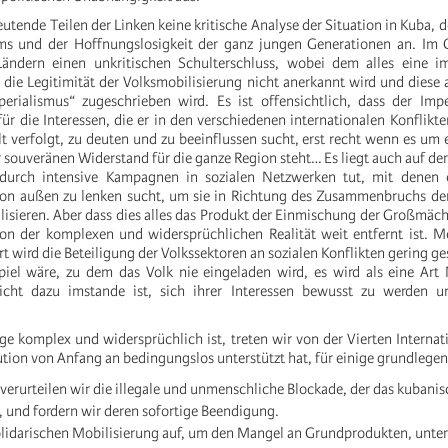
eutende Teilen der Linken keine kritische Analyse der Situation in Kuba, d
ems und der Hoffnungslosigkeit der ganz jungen Generationen an. Im G
Ländern einen unkritischen Schulterschluss, wobei dem alles eine imp
 die Legitimität der Volksmobilisierung nicht anerkannt wird und diese 
erialismus“ zugeschrieben wird. Es ist offensichtlich, dass der Impe
für die Interessen, die er in den verschiedenen internationalen Konflikt
t verfolgt, zu deuten und zu beeinflussen sucht, erst recht wenn es um 
ür souveränen Widerstand für die ganze Region steht… Es liegt auch auf der
urch intensive Kampagnen in sozialen Netzwerken tut, mit denen e
von außen zu lenken sucht, um sie in Richtung des Zusammenbruchs de
isieren. Aber dass dies alles das Produkt der Einmischung der Großmächte
von der komplexen und widersprüchlichen Realität weit entfernt ist. 
t wird die Beteiligung der Volkssektoren an sozialen Konflikten gering ges
piel wäre, zu dem das Volk nie eingeladen wird, es wird als eine Art
nicht dazu imstande ist, sich ihrer Interessen bewusst zu werden u
e komplex und widersprüchlich ist, treten wir von der Vierten Internati
tion von Anfang an bedingungslos unterstützt hat, für einige grundlegen
e verurteilen wir die illegale und unmenschliche Blockade, der das kubani
, und fordern wir deren sofortige Beendigung.
olidarischen Mobilisierung auf, um den Mangel an Grundprodukten, unter 