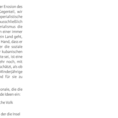
er Erosion des
egenteil, wir
erialistische
ausschließlich
rialismus die
en einer immer
ein Land geht,
 Hand, dass er
r die soziale
r kubanischen
 sei, ist eine
Mehr noch, mit
chätzt, als ob
 Minderjährige
nd für sie zu
onale, die die
de Ideen ein:
sche Volk
der die Insel