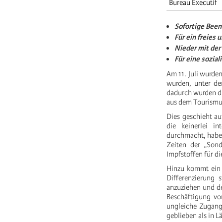
Bureau Executif
Sofortige Been
Für ein freies
Nieder mit der
Für eine sozia
Am 11. Juli wurde
wurden, unter den
dadurch wurden di
aus dem Tourismu
Dies geschieht au
die keinerlei in
durchmacht, haben
Zeiten der „Sond
Impfstoffen für d
Hinzu kommt ein t
Differenzierung 
anzuziehen und de
Beschäftigung von
ungleiche Zugang 
geblieben als in L