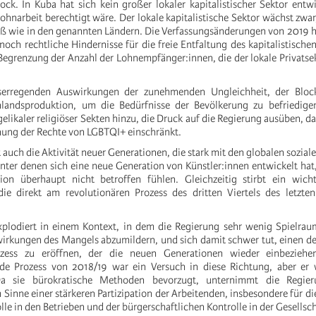
ock. In Kuba hat sich kein großer lokaler kapitalistischer Sektor entwi
hnarbeit berechtigt wäre. Der lokale kapitalistische Sektor wächst zwar,
 wie in den genannten Ländern. Die Verfassungsänderungen von 2019 h
och rechtliche Hindernisse für die freie Entfaltung des kapitalistischen
Begrenzung der Anzahl der Lohnempfänger:innen, die der lokale Privatsek
serregenden Auswirkungen der zunehmenden Ungleichheit, der Bloc
nlandsproduktion, um die Bedürfnisse der Bevölkerung zu befriedig
likaler religiöser Sekten hinzu, die Druck auf die Regierung ausüben, dam
nung der Rechte von LGBTQI+ einschränkt.
 auch die Aktivität neuer Generationen, die stark mit den globalen sozia
nter denen sich eine neue Generation von Künstler:innen entwickelt hat
ion überhaupt nicht betroffen fühlen. Gleichzeitig stirbt ein wicht
ie direkt am revolutionären Prozess des dritten Viertels des letzten
xplodiert in einem Kontext, in dem die Regierung sehr wenig Spielrau
wirkungen des Mangels abzumildern, und sich damit schwer tut, einen 
ozess zu eröffnen, der die neuen Generationen wieder einbeziehe
de Prozess von 2018/19 war ein Versuch in diese Richtung, aber er 
Da sie bürokratische Methoden bevorzugt, unternimmt die Regieru
Sinne einer stärkeren Partizipation der Arbeitenden, insbesondere für d
lle in den Betrieben und der bürgerschaftlichen Kontrolle in der Gesellsch