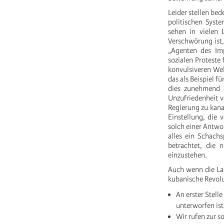
Leider stellen bed
politischen Syst
sehen in vielen 
Verschwörung ist,
„Agenten des Imp
sozialen Proteste 
konvulsiveren Wel
das als Beispiel f
dies zunehmend d
Unzufriedenheit 
Regierung zu kanal
Einstellung, die 
solch einer Antwor
alles ein Schachs
betrachtet, die 
einzustehen.
Auch wenn die Lag
kubanische Revolu
An erster Stell
unterworfen ist
Wir rufen zur s