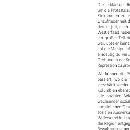
Dies erklärt den R
um die Proteste z
Einkommen zu er
Unzufriedenheit 
den 11. Juli, nac
West erfasst habe
ein großer Teil 
war, übte er kein
auf die Manipulati
eindeutig zu veru
Drohungen der Kon
Repression zu pro
Wir können die Pr
passiert, wo die
verschärft werden
Kolumbien ebenso 
alle sozialen W
wachsender sozial
vorbildlichen Ges
sozialen Auswirku
Widerstand in Lat
die Region entgeg
Bewahrung seiner 