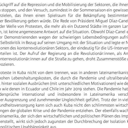
ückgriff auf die Repression und die Mobilisierung der Sektoren, die ihnen
u stoppen, und den Versuch, zumindest in der Sommersaison ein gewisses
zielen, das ihnen einen Spielraum für die Bekämpfung bestimmter
der Bevölkerung geben würde. Die Rede von Präsident Miguel Díaz-Cane
h der Welle von Protesten, die mehr als ein Dutzend Städte im ganzen La
n, ist keine angemessene Antwort auf die Situation. Obwohl Díaz-Canel 
der Demonstrierenden wegen der schwierigen Lebensbedingungen aufri
e Selbstkritik in Bezug auf seinen Umgang mit der Situation und legte er
onen des konterrevolutionären Sektors, der eindeutig für die US-Interven
rteilen ist. Der Aufruf der Regierung an die Revolutionär:innen, als A
terrevolutionär:innen auf die Straße zu gehen, droht Zusammenstöße u
vozieren.
oteste in Kuba nicht von dem trennen, was in anderen lateinamerikani
 hohen Lebenshaltungskosten, die durch die Pandemie und ultraliber
, hinter sozialen Ausbrüchen (mit unterschiedlichen Motivationen) wie d
wie denen in Ecuador und Chile im Jahr 2019 stehen. Die Pandemie hat
idersprüche international und insbesondere in Lateinamerika vers
er Ausgrenzung und zunehmender Ungleichheit geführt. Trotz der in viel
undheitsversorgung kann sich auch Kuba nicht den schlimmsten wirtsch
ngen der globalen Krise und der Pandemie entziehen. Der ebenfalls wac
einamerika, der sich den wirtschaftlichen und politischen Plänen des Imp
enstellt, wirkt sich jedoch zugunsten der Durchbrechung der Isolation
politischen Unabhängigkeit aus.