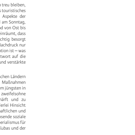
 treu bleiben,
 touristisches
 Aspekte der
l am Sonntag,
nd von Ost bis
einräumt, dass
chtig besorgt
 Nachdruck nur
tion ist ‒ was
ntwort auf die
nd verstärkte
schen Ländern
ale Maßnahmen
em jüngsten in
 zweifelsohne
chärft und zu
erlei Hinsicht
aftlichen und
hsende soziale
erialismus für
 Kubas und der