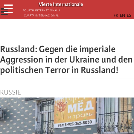
Skip
Vierte Internationale
☰
to
☰
Fourth International /
Cuarta Internacional
main
content
Russland: Gegen die imperiale
Aggression in der Ukraine und den
politischen Terror in Russland!
RUSSIE