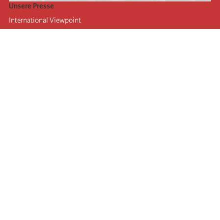
Unsere Presse
International Viewpoint
Punto de vista internacional
Inprecor
Facebook
Twitter
Die Internationale
Die letzten Kongresse der Internationale
Erklärungen des Büros der Vierten Internationale
Bildungseinrichtung IIRE
Jugend
Autors
Videos
RSS
Einloggen