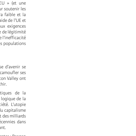
 EU » (et une
r soutenir les
a faible et la
ide de l'UE et
aux exigences
 de légitimité
 l’inefficacité
des populations
e d'avenir
se
 camoufler ses
con Valley ont
hir.
atiques de la
 logique de la
iété. L’utopie
du capitalisme
 des milliards
écennies dans
ant.