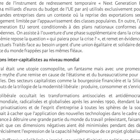
dre de l'instrument de redressement temporaire « Next Generation
4 milliards d'euros du budget de l'UE par an) utilisés exclusivement pou
andes entreprises dans un contexte où la reprise des exportations ser
ment limitée par l'appauvrissement des classes populaires. En outre, l'a
eneration EU seront conditionnés à des plans nationaux conformes 
éennes. On assiste à l’ouverture d’une phase supplémentaire dans la crise
émie repose la question « qui paiera pour la crise ? », et remet en évidence
 actuels Traités face au besoin urgent d’une union égalitaire et solidaire 
ste du monde frappées par les mêmes fléaux.
ions inter-capitalistes au niveau mondial
éral était une utopie cosmopolite, un fantasme mais avec une promess
le mythe d’une remise en cause de l’étatisme et du bureaucratisme pour
les. Des secteurs capitalistes comme la bourgeoisie financière et la Sili
auts de la trilogie de la modernité libérale : produire, consommer et s'enric
libérale occultait les transformations antisociales et antidémocr
ondiale, radicalisées et globalisées
après les années 1990, étendant la
rivatisations et de l'esprit d'entreprise à toutes les sphères de la soc
ait à cacher que l’application des nouvelles technologies dans le cadre 
nce à détruire une grande partie du monde du travail préexistant, faisant
fait que ces dimensions négatives aient été minimisées pendant des d
 précisément l'expression de la capacité hégémonique de ce projet globalis