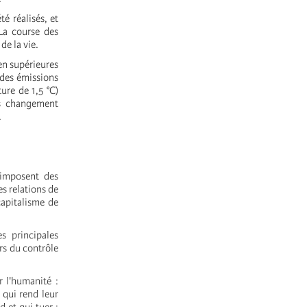
é réalisés, et
La course des
de la vie.
ien supérieures
 des émissions
ure de 1,5 °C)
ns changement
.
 imposent des
s relations de
capitalisme de
s principales
rs du contrôle
 l'humanité :
 qui rend leur