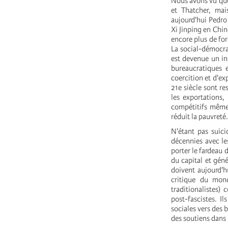
Nous avons vu que 
et Thatcher, mai
aujourd'hui Pedro
Xi Jinping en Chin
encore plus de for
La social-démocra
est devenue un ins
bureaucratiques e
coercition et d'ex
21e siècle sont r
les exportations,
compétitifs même 
réduit la pauvreté.
N'étant pas suici
décennies avec le
porter le fardeau 
du capital et gén
doivent aujourd'hu
critique du mond
traditionalistes)
post-fascistes.
Il
sociales vers des 
des soutiens dans 