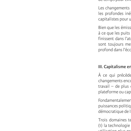
Les changements r
les profondes in
capitalistes pour 
Bien que les émiss
à ce que les puit
finissent dans l'a
sont toujours me
profond dans l'éc
III. Capitalisme e
À ce qui précède
changements encor
travail – de plus
plateforme ou capi
Fondamentalement
puissances politiq
démocratique de l
Trois domaines te
(1) la technologie