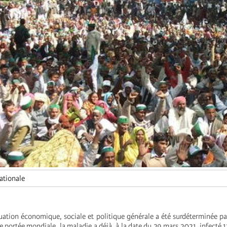
ationale
ituation économique, sociale et politique générale a été surdéterminée p
 portée mondiale, la maladie a déjà, à la date du
29 mars 2021,
infecté 