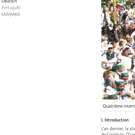
Deutsch
Português
ελληνικά
Quatrième intern
I. Introduction
L’an dernier, la s
de Covid-19. D'une