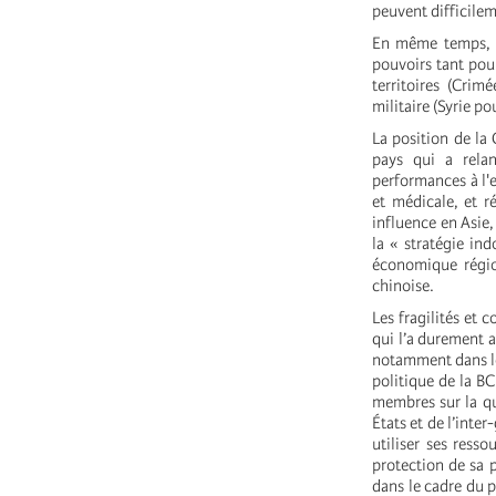
peuvent difficilem
En même temps, X
pouvoirs tant pou
territoires (Crim
militaire (Syrie p
La position de la
pays qui a rela
performances à l'e
et médicale, et 
influence en Asie,
la « stratégie in
économique région
chinoise.
Les fragilités et
qui l’a durement a
notamment dans les
politique de la BC
membres sur la qu
États et de l’inte
utiliser ses res
protection de sa 
dans le cadre du 