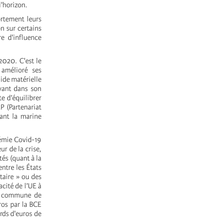
l'horizon.
rtement leurs
n sur certains
re d'influence
 2020.
C'est le
 amélioré ses
ide matérielle
vant dans son
e d’équilibrer
P (Partenariat
ant la marine
démie Covid-19
ur de la crise,
tés (quant à la
entre les États
taire » ou des
cité de l’UE à
ue commune de
ros par la BCE
rds d'euros de