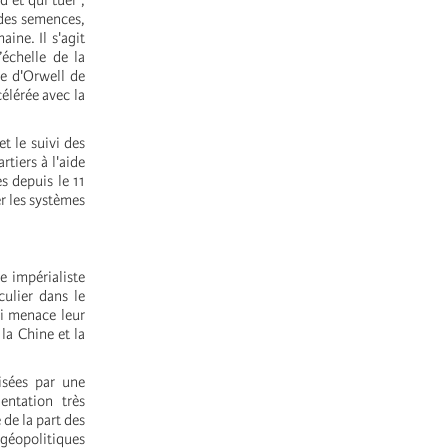
 et qui tuer ;
n des semences,
ine. Il s'agit
’échelle de la
ie d'Orwell de
élérée avec la
t le suivi des
rtiers à l'aide
s depuis le 11
r les systèmes
 impérialiste
ulier dans le
i menace leur
la Chine et la
isées par une
entation très
 de la part des
 géopolitiques