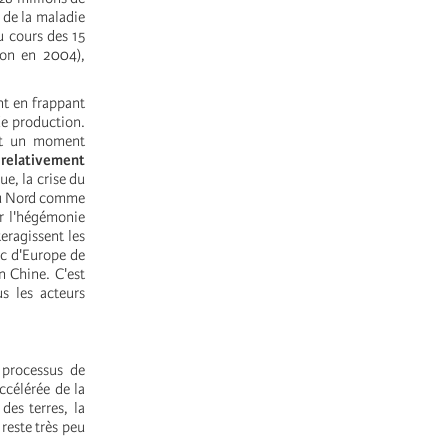
 de la maladie
u cours des 15
lion en 2004),
nt en frappant
de production.
ert un moment
relativement
ue, la crise du
 au Nord comme
ur l'hégémonie
eragissent les
oc d'Europe de
n Chine. C'est
s les acteurs
 processus de
ccélérée de la
des terres, la
reste très peu
.