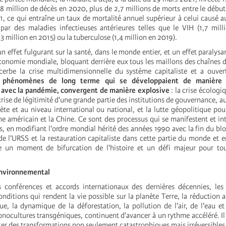
8 million de décès en 2020, plus de 2,7 millions de morts entre le début
1
, ce qui entraîne un taux de mortalité annuel supérieur à celui causé a
par des maladies infectieuses antérieures telles que le VIH (1,7 mil
1,3 million en 2015) ou la tuberculose (1,4 million en 2019).
n effet fulgurant sur la santé, dans le monde entier, et un effet paralysa
économie mondiale, bloquant derrière eux tous les maillons des chaînes 
erbe la crise multidimensionnelle du système capitaliste et a ouv
 phénomènes de long terme qui se développaient de manière 
 avec la pandémie, convergent de manière explosive
: la crise écologiq
crise de légitimité d'une grande partie des institutions de gouvernance,
ète et au niveau international ou national, et la lutte géopolitique po
me américain et la Chine. Ce sont des processus qui se manifestent et int
s, en modifiant l'ordre mondial hérité des années 1990 avec la fin du bl
 de l'URSS et la restauration capitaliste dans cette partie du monde et e
 un moment de bifurcation de l'histoire et un défi majeur pour tou
 environnemental
s conférences et accords internationaux des dernières décennies, les
nditions qui rendent la vie possible sur la planète Terre, la réduction a
ue, la dynamique de la déforestation, la pollution de l'air, de l'eau et 
nocultures transgéniques, continuent d'avancer à un rythme accéléré. Il 
ter des transformations non seulement catastrophiques mais irréversibles