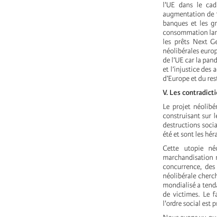
l'UE dans le ca
augmentation de 1
banques et les gr
consommation large
les prêts Next G
néolibérales europ
de l’UE car la pand
et l’injustice des
d’Europe et du re
V. Les contradict
Le projet néolib
construisant sur 
destructions socia
été et sont les hér
Cette utopie néo
marchandisation m
concurrence, des p
néolibérale cherch
mondialisé a tenda
de victimes. Le 
l'ordre social est