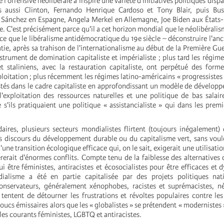
l’offensive néolibérale a inspiré une variété d'initiatives politiques disp
s aussi Clinton, Fernando Henrique Cardoso et Tony Blair, puis Bus
 Sánchez en Espagne, Angela Merkel en Allemagne, Joe Biden aux États
e. C'est précisément parce qu'il a cet horizon mondial que le néolibéralis
ce que le libéralisme antidémocratique du 19e siècle – déconstruire l'an
tie, après sa trahison de l'internationalisme au début de la Première Gu
trument de domination capitaliste et impérialiste ; plus tard les régime
t staliniens, avec la restauration capitaliste, ont perpétué des form
ploitation ; plus récemment les régimes latino-américains « progressistes
estés dans le cadre capitaliste en approfondissant un modèle de développ
 l'exploitation des ressources naturelles et une politique de bas salair
s'ils pratiquaient une politique « assistancialiste » qui dans les prem
daires, plusieurs secteurs mondialistes flirtent (toujours inégalement)
s discours du développement durable ou du capitalisme vert, sans vou
d'une transition écologique efficace qui, on le sait, exigerait une utilisat
érerait d'énormes conflits. Compte tenu de la faiblesse des alternatives
i être féministes, antiracistes et écosocialistes pour être efficaces et 
ialisme a été en partie capitalisée par des projets politiques nati
 conservateurs, généralement xénophobes, racistes et suprémacistes, n
s tentent de détourner les frustrations et révoltes populaires contre le
boucs émissaires alors que les « globalistes » se prétendent « modernistes
les courants féministes, LGBTQ et antiracistes.