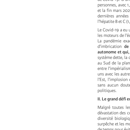
personnes, avec 1,
et la fin mars 202
dernières années 
l'hépatite B et C (
Le Covid-19 a eu u
les moteurs de l'
La pandémie exac
d'imbrication
de
autonome et qui,
système dette, la 
au Sud de la plan
entre l'impérialis
uns avec les autre
l'Est, l'implosion
sans aucun doute
politiques.
II. Le grand défi
Malgré toutes le
dévastation des co
diversité biologiq
surpêche et les mo
de temps pour évi