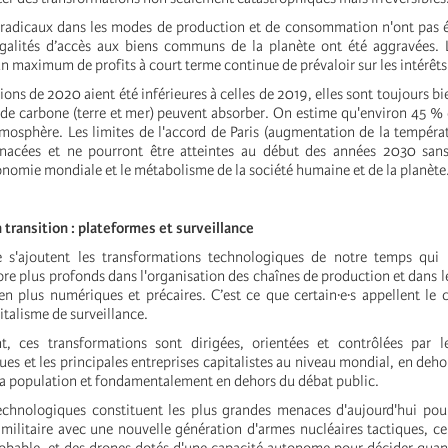
adicaux dans les modes de production et de consommation n'ont pas ét
égalités d’accès aux biens communs de la planète ont été aggravées. 
un maximum de profits à court terme continue de prévaloir sur les intérêts 
ions de 2020 aient été inférieures à celles de 2019, elles sont toujours b
s de carbone (terre et mer) peuvent absorber. On estime qu'environ 45 %
tmosphère. Les limites de l'accord de Paris (augmentation de la températ
nacées et ne pourront être atteintes au début des années 2030 sa
onomie mondiale et le métabolisme de la société humaine et de la planète
n transition : plateformes et surveillance
 s'ajoutent les transformations technologiques de notre temps qui
e plus profonds dans l'organisation des chaînes de production et dans le
 en plus numériques et précaires. C’est ce que certain·e·s appellent le 
talisme de surveillance.
, ces transformations sont dirigées, orientées et contrôlées par le
ues et les principales entreprises capitalistes au niveau mondial, en deho
a population et fondamentalement en dehors du débat public.
chnologiques constituent les plus grandes menaces d'aujourd'hui pour
 militaire avec une nouvelle génération d'armes nucléaires tactiques, ce