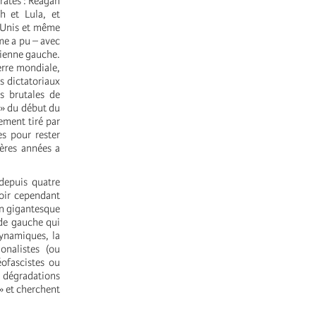
arates : Reagan
h et Lula, et
-Unis et même
me a pu – avec
cienne gauche.
erre mondiale,
s dictatoriaux
es brutales de
 » du début du
ement tiré par
es pour rester
ières années a
 depuis quatre
loir cependant
ion gigantesque
 de gauche qui
dynamiques, la
onalistes (ou
éofascistes ou
s dégradations
 » et cherchent