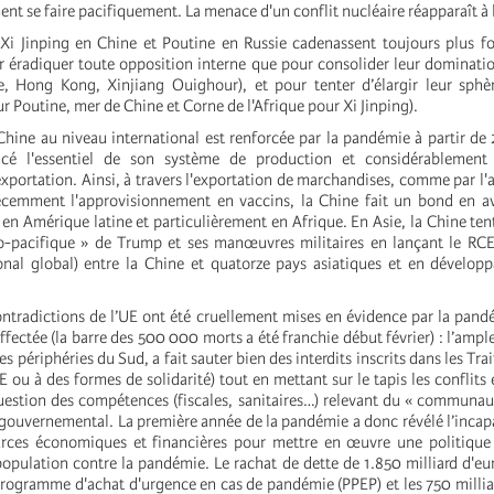
ent se faire pacifiquement. La menace d'un conflit nucléaire réapparaît à 
i Jinping en Chine et Poutine en Russie cadenassent toujours plus fo
r éradiquer toute opposition interne que pour consolider leur dominatio
ée, Hong Kong, Xinjiang Ouighour), et pour tenter d’élargir leur sphè
our Poutine, mer de Chine et Corne de l'Afrique pour Xi Jinping).
 Chine au niveau international est renforcée par la pandémie à partir de
ncé l'essentiel de son système de production et considérablement
xportation. Ainsi, à travers l'exportation de marchandises, comme par l'a
récemment l'approvisionnement en vaccins, la Chine fait un bond en a
 en Amérique latine et particulièrement en Afrique. En Asie, la Chine tent
do-pacifique » de Trump et ses manœuvres militaires en lançant le RCE
al global) entre la Chine et quatorze pays asiatiques et en développ
 contradictions de l’UE ont été cruellement mises en évidence par la pan
ffectée (la barre des 500 000 morts a été franchie début février) : l’ample
 périphéries du Sud, a fait sauter bien des interdits inscrits dans les Trai
E ou à des formes de solidarité) tout en mettant sur le tapis les conflits 
estion des compétences (fiscales, sanitaires…) relevant du « communau
r-gouvernemental. La première année de la pandémie a donc révélé l’incapa
sources économiques et financières pour mettre en œuvre une politiq
population contre la pandémie. Le rachat de dette de 1.850 milliard d'eu
programme d'achat d'urgence en cas de pandémie (PPEP) et les 750 millia