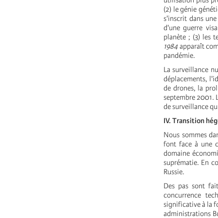
utilisation plus 
(2) le génie génét
s'inscrit dans une
d'une guerre visa
planète ; (3) les
1984
apparaît comm
pandémie.
La surveillance nu
déplacements, l'id
de drones, la prol
septembre 2001. Le
de surveillance qu
IV. Transition h
Nous sommes dans
font face à une c
domaine économiq
suprématie. En co
Russie.
Des pas sont fai
concurrence tech
significative à la 
administrations B