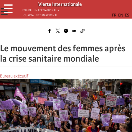
Skip
Vierte Internationale
☰
to
☰
Fourth International /
Cuarta Internacional
main
content
Le mouvement des femmes après
la crise sanitaire mondiale
Bureau exécutif