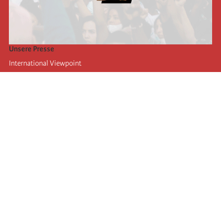
Unsere Presse
International Viewpoint
Punto de vista internacional
Inprecor
Facebook
Twitter
Die Internationale
Die letzten Kongresse der Internationale
Erklärungen des Büros der Vierten Internationale
Bildungseinrichtung IIRE
Jugend
Autors
Videos