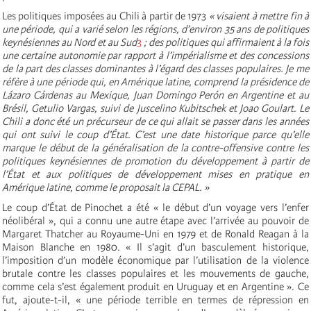
Les politiques imposées au Chili à partir de 1973
« visaient à mettre fin à
une période, qui a varié selon les régions, d’environ 35 ans de politiques
keynésiennes au Nord et au Sud
3
; des politiques qui affirmaient à la fois
une certaine autonomie par rapport à l’impérialisme et des concessions
de la part des classes dominantes à l’égard des classes populaires. Je me
réfère à une période qui, en Amérique latine, comprend la présidence de
Lázaro Cárdenas au Mexique, Juan Domingo Perón en Argentine et au
Brésil, Getulio Vargas, suivi de Juscelino Kubitschek et Joao Goulart. Le
Chili a donc été un précurseur de ce qui allait se passer dans les années
qui ont suivi le coup d’État. C’est une date historique parce qu’elle
marque le début de la généralisation de la contre-offensive contre les
politiques keynésiennes de promotion du développement à partir de
l’État et aux politiques de développement mises en pratique en
Amérique latine, comme le proposait la CEPAL. »
Le coup d’État de Pinochet a été « le début d’un voyage vers l’enfer
néolibéral », qui a connu une autre étape avec l’arrivée au pouvoir de
Margaret Thatcher au Royaume-Uni en 1979 et de Ronald Reagan à la
Maison Blanche en 1980. « Il s’agit d’un basculement historique,
l’imposition d’un modèle économique par l’utilisation de la violence
brutale contre les classes populaires et les mouvements de gauche,
comme cela s’est également produit en Uruguay et en Argentine ». Ce
fut, ajoute-t-il, « une période terrible en termes de répression en