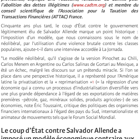
l’abolition des dettes illégitimes (
www.cadtm.org
) et membre du
conseil scientifique de l’Association pour la Taxation des
Transactions Financières (ATTAC) France.
Cinquante ans plus tard, le coup d’État contre le gouvernement
légitimement élu de Salvador Allende marque un point historique :
l’imposition d’un modèle, que nous connaissons sous le nom de
néolibéral, par l’utilisation d’une violence brutale contre les classes
populaires, ajoute-t-il dans une interview accordée à La Jornada.
"Le modèle néolibéral, qu’il s’agisse de la version Pinochet au Chili,
Carlos Menem en Argentine ou Carlos Salinas de Gortari au Mexique, a
été un échec, malgré les discours sur un prétendu miracle. Si l’on se
place dans une perspective historique, il a représenté pour l’Amérique
latine la privatisation et la « reprimarisation »
1
(= la régression d’une
économie qui a connu un processus d’industrialisation diversifiée vers
une plus grande dépendance à l’égard de ses exportations de matières
premières -pétrole, gaz, minéraux solides, produits agricoles-) de ses
économies, note Éric Toussaint, critique des politiques des organismes
financiers internationaux à l’égard des pays du Sud, internationaliste et
animateur de mouvements tels que le Forum Social Mondial.
Le coup d’État contre Salvador Allende a
imposé un modèle économique contraire aux