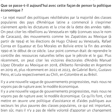
Que se passe-t-il aujourd’hui avec cette façon de penser la politique
économique ?
- Le rejet massif des politiques néolibérales par la majorité des classes
populaires des pays d’Amérique latine a commencé à s’exprimer
clairement après les dictatures et la crise de la dette des années 1980.
On peut citer les rébellions au Venezuela en 1989 (connues sous le nom
de Caracazo), des mouvements comme les Zapatistes au Mexique (à
partir de 1994) et les élections de Hugo Chávez au Venezuela, Rafael
Correa en Equateur et Evo Morales en Bolivie entre la fin des années
1990 et le début de ce siècle. Leur point commun était de reprendre le
contrôle des ressources naturelles telles que le pétrole et le gaz. Plus
récemment, on peut citer les victoires électorales d’Andrés Manuel
López Obrador au Mexique en 2018, d’Alberto Fernández en Argentine
en 2019 et, plus récemment en 2022 et 2023, de Gabriel Boric, Gustavo
Petro, et Lula respectivement au Chili, en Colombie et au Brésil.
Il y a une nouvelle vague de gouvernements progressistes, mais nous ne
voyons pas de rupture avec le modèle économique.
Il y a une nouvelle vague de gouvernements progressistes, mais nous ne
voyons pas de rupture avec le modèle économique. Ce qu’ils font, c’est
mettre en œuvre une politique d’assistance et d’aides publiques aux
secteurs les plus pauvres des classes populaires, ce qui est important,
bien sûr, mais il n’y a pas de réelle volonté d’apporter un changement