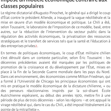
classes populaires
Le régime dictatorial d’Augusto Pinochet, le général qui a dirigé le coup
d’État contre le président Allende, a inauguré la vague néolibérale et la
mise en œuvre d’un modèle économique et politique. Le Chili a été,
selon Toussaint, le laboratoire de l’imposition de ce modèle, basé, entre
autres, sur la réduction de l’intervention du secteur public dans la
régulation des activités économiques, la privatisation des ressources
stratégiques et le transfert de services tels que la santé et l’éducation à
des entreprises privées
2
.
En termes de politiques économiques, le coup d’État militaire chilien
s’est déroulé dans un contexte particulier, selon Éric Toussaint : les
décennies précédentes avaient été marquées par les politiques de
promotion de la croissance et du développement par l’État, mises en
place à la fin de la Seconde Guerre mondiale dans les pays du Nord.
Dans cet environnement, des économistes comme Milton Friedman, qui
a formé à l’Université de Chicago les principaux économistes qui ont
mis en pratique le modèle économique de la dictature chilienne, « ou
des penseurs réactionnaires inspirés par la soi-disant École
Autrichienne espéraient, au début des années 1970, mettre fin à une
période de plus de trois décennies - selon les régions – et ont appuyé le
virage néolibéral qui, dans le cas du Chili, a été imposé littéralement à la
pointe de la mitraillette ».