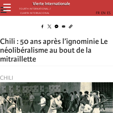
Skip
Vierte Internationale
☰
to
☰
Fourth International /
Cuarta Internacional
main
content
Chili : 50 ans après l’ignominie Le
néolibéralisme au bout de la
mitraillette
CHILI