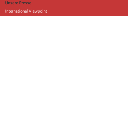
Unsere Presse
International Viewpoint
Punto de vista internacional
Inprecor
Facebook
Twitter
Die Internationale
Die letzten Kongresse der Internationale
Erklärungen des Büros der Vierten Internationale
Bildungseinrichtung IIRE
Jugend
Autors
Videos
RSS
Einloggen