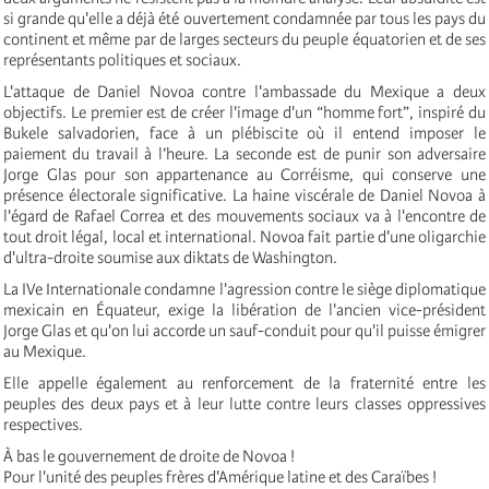
si grande qu'elle a déjà été ouvertement condamnée par tous les pays du
continent et même par de larges secteurs du peuple équatorien et de ses
représentants politiques et sociaux.
L'attaque de Daniel Novoa contre l'ambassade du Mexique a deux
objectifs. Le premier est de créer l'image d'un “homme fort”, inspiré du
Bukele salvadorien, face à un plébiscite où il entend imposer le
paiement du travail à l’heure. La seconde est de punir son adversaire
Jorge Glas pour son appartenance au Corréisme, qui conserve une
présence électorale significative. La haine viscérale de Daniel Novoa à
l'égard de Rafael Correa et des mouvements sociaux va à l'encontre de
tout droit légal, local et international. Novoa fait partie d'une oligarchie
d'ultra-droite soumise aux diktats de Washington.
La IVe Internationale condamne l'agression contre le siège diplomatique
mexicain en Équateur, exige la libération de l'ancien vice-président
Jorge Glas et qu'on lui accorde un sauf-conduit pour qu'il puisse émigrer
au Mexique.
Elle appelle également au renforcement de la fraternité entre les
peuples des deux pays et à leur lutte contre leurs classes oppressives
respectives.
À bas le gouvernement de droite de Novoa !
Pour l'unité des peuples frères d'Amérique latine et des Caraïbes !