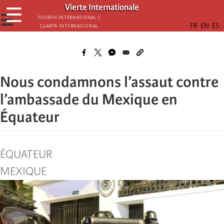
Skip
Vierte Internationale
☰
to
☰
Fourth International /
Cuarta Internacional
main
content
Nous condamnons l’assaut contre
l’ambassade du Mexique en
Équateur
ÉQUATEUR
MEXIQUE