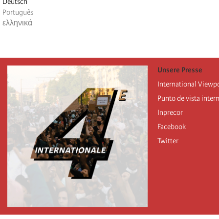
Deutsch
Português
ελληνικά
Unsere Presse
International Viewp
Punto de vista inter
Inprecor
Facebook
Twitter