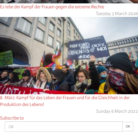
Es lebe der Kampf der Frauen gegen die extreme Rechte
Tuesday 3 March 2026
8. März: Kampf für das Leben der Frauen und für die Gleichheit in der
Produktion des Lebens!
Sunday 6 March 2022
Subscribe to
OK
OK