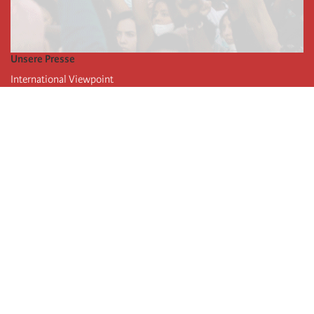
Unsere Presse
International Viewpoint
Punto de vista internacional
Inprecor
Facebook
Twitter
Die Internationale
Die letzten Kongresse der Internationale
Erklärungen des Büros der Vierten Internationale
Bildungseinrichtung IIRE
Jugend
Autors
Videos
RSS