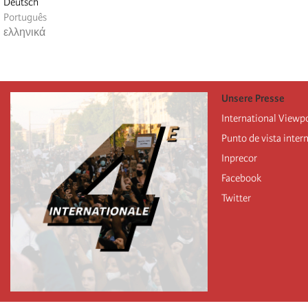
Deutsch
Português
ελληνικά
Unsere Presse
International Viewp
Punto de vista inter
Inprecor
Facebook
Twitter