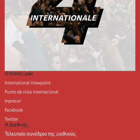
Ο τύπος μας
International Viewpoint
Punto de vista internacional
Inprecor
Facebook
Twitter
Η Διεθνής
Τελευταίο συνέδριο της Διεθνούς