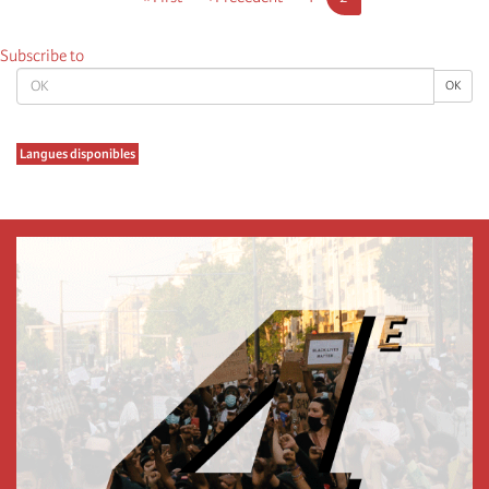
page
page
page
Subscribe to
OK
OK
Langues disponibles