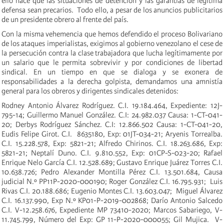
ello hace que las situaciones de detención y las garantías de legítima
defensa sean precarios. Todo ello, a pesar de los anuncios publicitarios
de un presidente obrero al frente del país.
Con la misma vehemencia que hemos defendido el proceso Bolivariano
de los ataques imperialistas, exigimos al gobierno venezolano el cese de
la persecución contra la clase trabajadora que lucha legítimamente por
un salario que le permita sobrevivir y por condiciones de libertad
sindical. En un tiempo en que se dialoga y se exonera de
responsabilidades a la derecha golpista, demandamos una amnistía
general para los obreros y dirigentes sindicales detenidos:
Rodney Antonio Álvarez Rodríguez. C.I. 19.184.464, Expediente: 12J-
795-14; Guillermo Manuel González. C.I: 24.982.037 Causa: 1-CT-041-
20; Derbys Rodríguez Sánchez. C.I: 12.866.502 Causa: 1-CT-041-20,
Eudis Felipe Girot. C.I. 8635180, Exp: 01JT-034-21; Aryenis Torrealba.
C.I. 15.228.578, Exp: 5821-21; Alfredo Chirinos. C.I. 18.263.686, Exp:
5821-21; Neptalí Duno. C.I. 9.810.552, Exp: 01CP-S-023-20; Rafael
Enrique Nelo García C.I. 12.528.689; Gustavo Enrique Juárez Torres C.I.
10.638.726; Pedro Alexander Montilla Pérez C.I. 13.501.684, Causa
judicial N.º PP11P-2020-000190; Roger González C.I. 16.795.931; Luis
Rivas C.I. 20.188.686; Eugenio Montes C.I. 13.603.047; Miguel Álvarez
C.I. 16.137.990, Exp N.º KP01-P-2019-002868; Darío Antonio Salcedo
C.I. V-12.258.676, Expediente MP 73410-2020; Marcos Sabariego, V-
11.745.799, Número del Exp: GP 11-P-2020-000055; Gil Mujica. V-