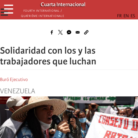
Skip
Cuarta Internacional
☰
to
☰
Fourth International /
Quatrième internationale
main
content
Solidaridad con los y las
trabajadores que luchan
Buró Ejecutivo
VENEZUELA