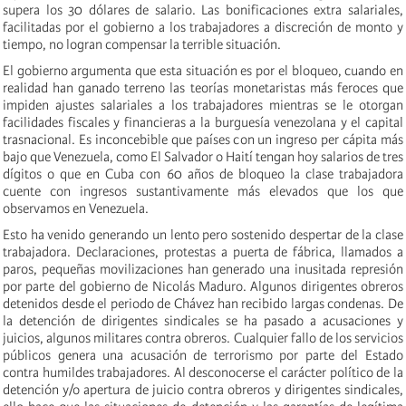
supera los 30 dólares de salario. Las bonificaciones extra salariales,
facilitadas por el gobierno a los trabajadores a discreción de monto y
tiempo, no logran compensar la terrible situación.
El gobierno argumenta que esta situación es por el bloqueo, cuando en
realidad han ganado terreno las teorías monetaristas más feroces que
impiden ajustes salariales a los trabajadores mientras se le otorgan
facilidades fiscales y financieras a la burguesía venezolana y el capital
trasnacional. Es inconcebible que países con un ingreso per cápita más
bajo que Venezuela, como El Salvador o Haití tengan hoy salarios de tres
dígitos o que en Cuba con 60 años de bloqueo la clase trabajadora
cuente con ingresos sustantivamente más elevados que los que
observamos en Venezuela.
Esto ha venido generando un lento pero sostenido despertar de la clase
trabajadora. Declaraciones, protestas a puerta de fábrica, llamados a
paros, pequeñas movilizaciones han generado una inusitada represión
por parte del gobierno de Nicolás Maduro. Algunos dirigentes obreros
detenidos desde el periodo de Chávez han recibido largas condenas. De
la detención de dirigentes sindicales se ha pasado a acusaciones y
juicios, algunos militares contra obreros. Cualquier fallo de los servicios
públicos genera una acusación de terrorismo por parte del Estado
contra humildes trabajadores. Al desconocerse el carácter político de la
detención y/o apertura de juicio contra obreros y dirigentes sindicales,