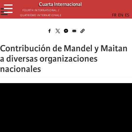
Skip
Cuarta Internacional
☰
to
☰
Fourth International /
Quatrième internationale
main
content
Contribución de Mandel y Maitan
a diversas organizaciones
nacionales