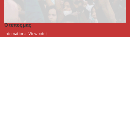
Ο τύπος μας
International Viewpoint
Punto de vista internacional
Inprecor
Facebook
Twitter
Η Διεθνής
Τελευταίο συνέδριο της Διεθνούς
Ανακοινώσεις του Εκτελεστικού Γραφείου
Μορφωτικό Ίδρυμα (IIRE)
Διεθνές κάμπινγκ
Συγγραφείς
Video
RSS