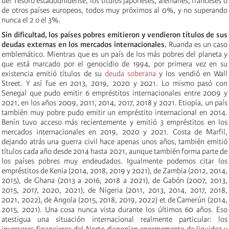
del Tesoro estadounidense, los títulos japoneses, alemanes, franceses o
de otros países europeos, todos muy próximos al 0%, y no superando
nunca el 2 o el 3%.
Sin dificultad, los países pobres emitieron y vendieron títulos de sus
deudas externas en los mercados internacionales.
Ruanda es un caso
emblemático. Mientras que es un país de los más pobres del planeta y
que está marcado por el genocidio de 1994, por primera vez en su
existencia emitió títulos de su
deuda soberana
y los vendió en Wall
Street. Y así fue en 2013, 2019, 2020 y 2021. Lo mismo pasó con
Senegal que pudo emitir 6 empréstitos internacionales entre 2009 y
2021, en los años 2009, 2011, 2014, 2017, 2018 y 2021. Etiopía, un país
también muy pobre pudo emitir un empréstito internacional en 2014.
Benín tuvo acceso más recientemente y emitió 3 empréstitos en los
mercados internacionales en 2019, 2020 y 2021. Costa de Marfil,
dejando atrás una guerra civil hace apenas unos años, también emitió
títulos cada año desde 2014 hasta 2021, aunque también forma parte de
los países pobres muy endeudados. Igualmente podemos citar los
empréstitos de Kenia (2014, 2018, 2019 y 2021), de Zambia (2012, 2014,
2015), de Ghana (2013 a 2016, 2018 a 2021), de Gabón (2007, 2013,
2015, 2017, 2020, 2021), de Nigeria (2011, 2013, 2014, 2017, 2018,
2021, 2022), de Angola (2015, 2018, 2019, 2022) et de Camerún (2014,
2015, 2021). Una cosa nunca vista durante los últimos 60 años. Eso
atestigua una situación internacional realmente particular: los
inversores financieros del Norte disponían enormemente de liquidez y