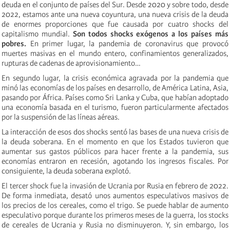
deuda en el conjunto de países del Sur. Desde 2020 y sobre todo, desde
2022, estamos ante una nueva coyuntura, una nueva crisis de la deuda
de enormes proporciones que fue causada por cuatro shocks del
capitalismo mundial.
Son todos shocks exógenos a los países más
pobres.
En primer lugar, la pandemia de coronavirus que provocó
muertes masivas en el mundo entero, confinamientos generalizados,
rupturas de cadenas de aprovisionamiento…
En segundo lugar, la crisis económica agravada por la pandemia que
minó las economías de los países en desarrollo, de América Latina, Asia,
pasando por África. Países como Sri Lanka y Cuba, que habían adoptado
una economía basada en el turismo, fueron particularmente afectados
por la suspensión de las líneas aéreas.
La interacción de esos dos shocks sentó las bases de una nueva crisis de
la deuda soberana. En el momento en que los Estados tuvieron que
aumentar sus gastos públicos para hacer frente a la pandemia, sus
economías entraron en recesión, agotando los ingresos fiscales. Por
consiguiente, la deuda soberana explotó.
El tercer shock fue la invasión de Ucrania por Rusia en febrero de 2022.
De forma inmediata, desató unos aumentos especulativos masivos de
los precios de los cereales, como el trigo. Se puede hablar de aumento
especulativo porque durante los primeros meses de la guerra, los stocks
de cereales de Ucrania y Rusia no disminuyeron. Y, sin embargo, los