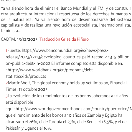
Ya va siendo hora de eliminar el Banco Mundial y el FMI y de construir
otra arquitectura internacional respetuosa de los derechos humanos y
de la naturaleza. Ya va siendo hora de desembarazarse del sistema
capitalista y de realizar una revolución ecosocialista, internacionalista,
feminista...
CADTM, 13/12/2023,
Traducción Griselda Piñero
1
Fuente: https://www.bancomundial.org/es/news/press-
release/2023/12/13/developing-countries-paid-record-443-5-billion-
on-public-debt-in-2022 El informe completo está disponible en:
: https://www.worldbank.org/en/programs/debt-
statistics/idr/products
2
Martin Wolf, The global economy holds up yet limps on, Financial
Times, 11 octubre 2023.
3
La evolución de los rendimientos de los bonos soberanos a 10 años
está disponible
aquí: http://www.worldgovernmentbonds.com/country/puertorico/ 
que el rendimiento de los bonos a 10 años de Zambia y Egipto ha
alcanzado el 26%, el de Turquía el 25%, el de Kenia el 18,5%, y el de
Pakistán y Uganda el 16%.