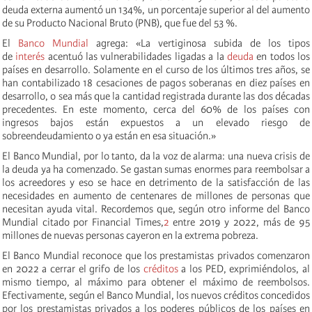
deuda externa aumentó un 134%, un porcentaje superior al del aumento
de su Producto Nacional Bruto (PNB), que fue del 53 %.
El
Banco Mundial
agrega: «La vertiginosa subida de los tipos
de
interés
acentuó las vulnerabilidades ligadas a la
deuda
en todos los
países en desarrollo. Solamente en el curso de los últimos tres años, se
han contabilizado 18 cesaciones de pagos soberanas en diez países en
desarrollo, o sea más que la cantidad registrada durante las dos décadas
precedentes. En este momento, cerca del 60% de los países con
ingresos bajos están expuestos a un elevado riesgo de
sobreendeudamiento o ya están en esa situación.»
El Banco Mundial, por lo tanto, da la voz de alarma: una nueva crisis de
la deuda ya ha comenzado. Se gastan sumas enormes para reembolsar a
los acreedores y eso se hace en detrimento de la satisfacción de las
necesidades en aumento de centenares de millones de personas que
necesitan ayuda vital. Recordemos que, según otro informe del Banco
Mundial citado por Financial Times,
2
entre 2019 y 2022, más de 95
millones de nuevas personas cayeron en la extrema pobreza.
El Banco Mundial reconoce que los prestamistas privados comenzaron
en 2022 a cerrar el grifo de los
créditos
a los PED, exprimiéndolos, al
mismo tiempo, al máximo para obtener el máximo de reembolsos.
Efectivamente, según el Banco Mundial, los nuevos créditos concedidos
por los prestamistas privados a los poderes públicos de los países en