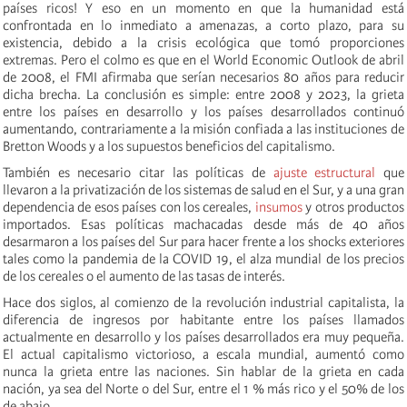
países ricos! Y eso en un momento en que la humanidad está
confrontada en lo inmediato a amenazas, a corto plazo, para su
existencia, debido a la crisis ecológica que tomó proporciones
extremas. Pero el colmo es que en el World Economic Outlook de abril
de 2008, el FMI afirmaba que serían necesarios 80 años para reducir
dicha brecha. La conclusión es simple: entre 2008 y 2023, la grieta
entre los países en desarrollo y los países desarrollados continuó
aumentando, contrariamente a la misión confiada a las instituciones de
Bretton Woods y a los supuestos beneficios del capitalismo.
También es necesario citar las políticas de
ajuste estructural
que
llevaron a la privatización de los sistemas de salud en el Sur, y a una gran
dependencia de esos países con los cereales,
insumos
y otros productos
importados. Esas políticas machacadas desde más de 40 años
desarmaron a los países del Sur para hacer frente a los shocks exteriores
tales como la pandemia de la COVID 19, el alza mundial de los precios
de los cereales o el aumento de las tasas de interés.
Hace dos siglos, al comienzo de la revolución industrial capitalista, la
diferencia de ingresos por habitante entre los países llamados
actualmente en desarrollo y los países desarrollados era muy pequeña.
El actual capitalismo victorioso, a escala mundial, aumentó como
nunca la grieta entre las naciones. Sin hablar de la grieta en cada
nación, ya sea del Norte o del Sur, entre el 1 % más rico y el 50% de los
de abajo.