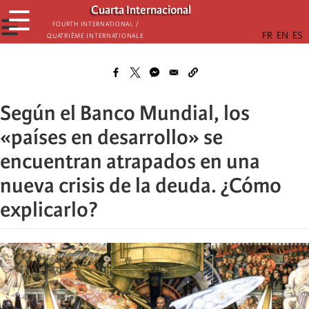
Skip
Cuarta Internacional
☰
to
☰
Fourth International /
Quatrième internationale
main
content
Según el Banco Mundial, los
«países en desarrollo» se
encuentran atrapados en una
nueva crisis de la deuda. ¿Cómo
explicarlo?