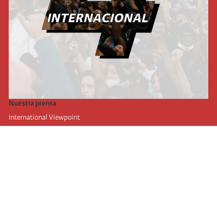
Nuestra prensa
International Viewpoint
Punto de vista internacional
Inprecor
Facebook
Twitter
La Internacional
Último Congreso de la Internacional
De
claraciones del Buró Ejecutivo