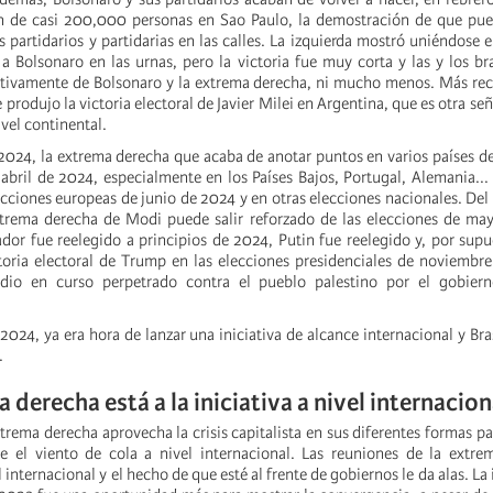
n de casi 200,000 personas en Sao Paulo, la demostración de que pue
 partidarios y partidarias en las calles. La izquierda mostró uniéndose 
a Bolsonaro en las urnas, pero la victoria fue muy corta y las y los br
itivamente de Bolsonaro y la extrema derecha, ni mucho menos. Más re
 produjo la victoria electoral de Javier Milei en Argentina, que es otra señ
vel continental.
2024, la extrema derecha que acaba de anotar puntos en varios países d
abril de 2024, especialmente en los Países Bajos, Portugal, Alemania... 
ecciones europeas de junio de 2024 y en otras elecciones nacionales. D
trema derecha de Modi puede salir reforzado de las elecciones de may
dor fue reelegido a principios de 2024, Putin fue reelegido y, por supue
toria electoral de Trump en las elecciones presidenciales de noviembr
idio en curso perpetrado contra el pueblo palestino por el gobiern
2024, ya era hora de lanzar una iniciativa de alcance internacional y Bra
.
 derecha está a la iniciativa a nivel internacion
rema derecha aprovecha la crisis capitalista en sus diferentes formas pa
e el viento de cola a nivel internacional. Las reuniones de la extre
l internacional y el hecho de que esté al frente de gobiernos le da alas. La