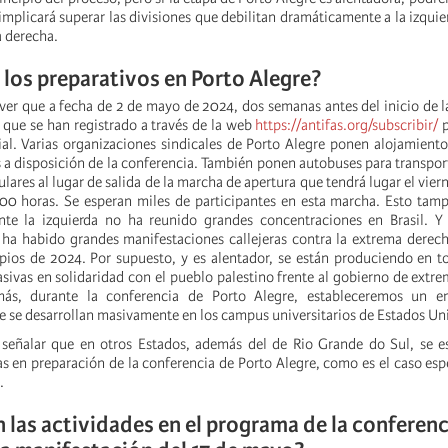
implicará superar las divisiones que debilitan dramáticamente a la izquie
a derecha.
los preparativos en Porto Alegre?
ver que a fecha de 2 de mayo de 2024, dos semanas antes del inicio de l
 que se han registrado a través de la web
https://antifas.org/subscribir/
p
al. Varias organizaciones sindicales de Porto Alegre ponen alojamiento
s a disposición de la conferencia. También ponen autobuses para transpor
ulares al lugar de salida de la marcha de apertura que tendrá lugar el vie
8:00 horas. Se esperan miles de participantes en esta marcha. Esto tam
te la izquierda no ha reunido grandes concentraciones en Brasil. 
ha habido grandes manifestaciones callejeras contra la extrema derec
pios de 2024. Por supuesto, y es alentador, se están produciendo en t
sivas en solidaridad con el pueblo palestino frente al gobierno de extr
ás, durante la conferencia de Porto Alegre, estableceremos un en
e se desarrollan masivamente en los campus universitarios de Estados Un
señalar que en otros Estados, además del de Rio Grande do Sul, se 
ias en preparación de la conferencia de Porto Alegre, como es el caso es
.
 las actividades en el programa de la conferenc