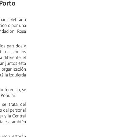
 Porto
 han celebrado
tico o por una
undación Rosa
ios partidos y
ta ocasión los
 diferente, el
ar juntos esta
u organización
tá la izquierda
onferencia, se
 Popular.
, se trata del
s del personal
) y la Central
iales también
mundo estarán