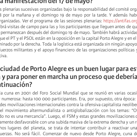
a manifestación del 17 de mayo?
 plenarias sucesivas organizadas bajo la responsabilidad del comité org
18 por la mañana y el domingo 19 de mayo por la tarde. Y además hab
rganizadas. Ver el programa de las sesiones plenarias:
https://antifas.or
rá visitas de campo para las y los participantes que lleguen antes de q
 permanezcan después del domingo 19 de mayo. También habrá actividad
ue el PT y el PSOL están en la oposición en la capital Porto Alegre y en e
nado por la derecha. Toda la logística está organizada sin ningún apoyo 
uerzos militantes y el apoyo financiero de las organizaciones políticas 
tiva.
 ciudad de Porto Alegre es un buen lugar para es
 y para poner en marcha un proceso que deberí
ntinuación?
la cuna en 2001 del Foro Social Mundial que se reunió en varias ocas
 numerosa: hasta 100 000 participantes. Era, por supuesto, otra época
es movilizaciones internacionales contra la ofensiva capitalista neolibera
el movimiento altermundialista o antiglobalización con los temas: “
do no es una mercancía”. Luego, el FSM y estas grandes movilizaciones 
amente desfavorable con una subida masiva de la extrema derecha y un r
os lugares del planeta, se trata de intentar contribuir a reactivar u
uerzas. No será fácil. Comenzar de nuevo desde Porto Alegre, cuna de