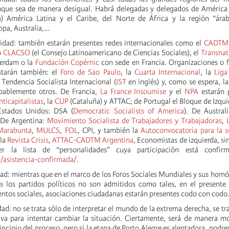
nque sea de manera desigual. Habrá delegadas y delegados de América 
a) América Latina y el Caribe, del Norte de África y la región “árab
opa, Australia,…
lidad: también estarán presentes redes internacionales como el
CADTM
o
CLACSO
(el Consejo Latinoamericano de Ciencias Sociales), el
Transnati
erdam o la
Fundación Copérnic
con sede en Francia. Organizaciones o f
starán también: el
Foro de Sao Paulo
, la
Cuarta Internacional
, la
Liga
a Tendencia Socialista Internacional (
IST
en inglés) y, como se espera, la
obablemente otros. De Francia,
La France Insoumise
y el
NPA
estarán p
nticapitalistas
, la
CUP
(Cataluña) y ATTAC; de Portugal el Bloque de Izqui
 Estados Unidos: DSA (
Democratic Socialists of America
). De Austral
. De Argentina:
Movimiento Socialista de Trabajadores y Trabajadoras
,
Marabunta
,
MULCS
,
FOL
, CPI, y también la
Autoconvocatoria para la s
 la
Revista Crisis
,
ATTAC-CADTM Argentina
, Economistas de izquierda, s
er la lista de “personalidades” cuya participación está confir
g/asistencia-confirmada/
.
dad: mientras que en el marco de los Foros Sociales Mundiales y sus homó
s los partidos políticos no son admitidos como tales, en el presente
entos sociales, asociaciones ciudadanas estarán presentes codo con codo
ad: no se trata sólo de interpretar el mundo de la extrema derecha, se tra
tiva para intentar cambiar la situación. Ciertamente, será de manera 
incipio del proceso, pero si la etapa de Porto Alegre es alentadora, podr