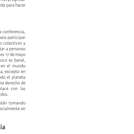
rda para hacer
a conferencia,
ara participar
s colectivos y
tar a personas
rnes 17 de mayo
poco es banal,
Y en el mundo
ha, excepto en
odo el planeta
ema derecha de
lace con las
idos.
están tomando
pecialmente en
ia