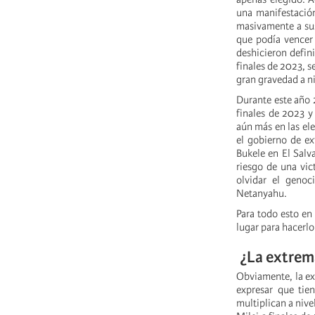
una manifestació
masivamente a sus
que podía vencer 
deshicieron defin
finales de 2023, se
gran gravedad a ni
Durante este año 
finales de 2023 y 
aún más en las el
el gobierno de ex
Bukele en El Salva
riesgo de una vic
olvidar el genoc
Netanyahu.
Para todo esto en 
lugar para hacerlo
¿La extrema
Obviamente, la ext
expresar que tien
multiplican a nive