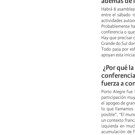
además de l
Habrá 8 asambleas
entre el sábado 
actividades autoo
Probablemente hab
conferencia o que
Hay que precisar q
Grande do Sul domi
Todo pasa por esf
apoyan esta inicia
¿Por qué la
conferencia
fuerza a co
Porto Alegre fue 
participación muy
el apogeo de grand
lo que llamamos 
posible”, “El mun
un contexto franc
izquierda en much
acumulación de f