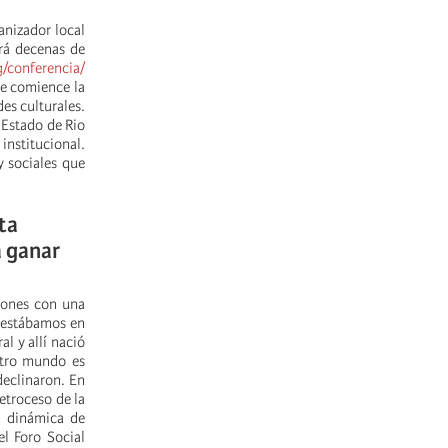
anizador local
rá decenas de
g/conferencia/
ue comience la
es culturales.
l Estado de Rio
institucional.
y sociales que
ta
a ganar
iones con una
: estábamos en
l y allí nació
Otro mundo es
declinaron. En
etroceso de la
na dinámica de
l Foro Social