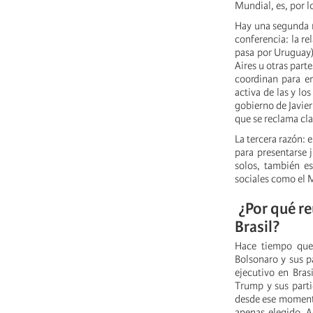
Mundial, es, por l
Hay una segunda r
conferencia: la r
pasa por Uruguay).
Aires u otras part
coordinan para en
activa de las y l
gobierno de Javie
que se reclama cl
La tercera razón: 
para presentarse 
solos, también e
sociales como el M
¿Por qué re
Brasil?
Hace tiempo que 
Bolsonaro y sus pa
ejecutivo en Bras
Trump y sus parti
desde ese momento
apenas elegido. A