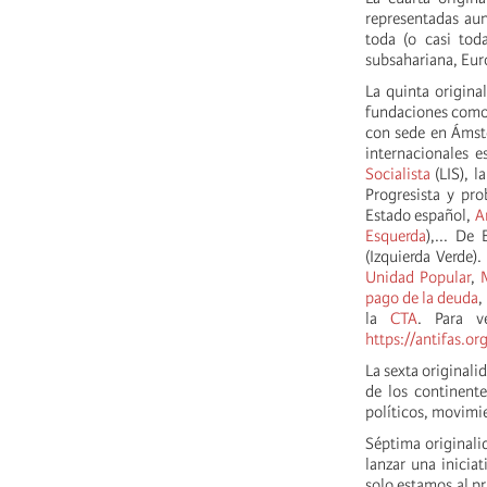
representadas au
toda (o casi tod
subsahariana, Eur
La quinta origina
fundaciones com
con sede en Ámst
internacionales e
Socialista
(LIS), l
Progresista y pr
Estado español,
A
Esquerda
),... De
(Izquierda Verde)
Unidad Popular
,
pago de la deuda
,
la
CTA
. Para v
https://antifas.or
La sexta originali
de los continente
políticos, movimi
Séptima originalid
lanzar una inicia
solo estamos al pr