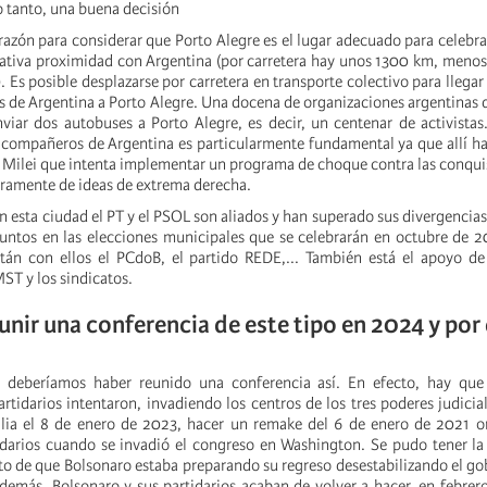
o tanto, una buena decisión
azón para considerar que Porto Alegre es el lugar adecuado para celebra
elativa proximidad con Argentina (por carretera hay unos 1300 km, menos
 Es posible desplazarse por carretera en transporte colectivo para llega
es de Argentina a Porto Alegre. Una docena de organizaciones argentinas d
viar dos autobuses a Porto Alegre, es decir, un centenar de activistas
os compañeros de Argentina es particularmente fundamental ya que allí ha
r Milei que intenta implementar un programa de choque contra las conquis
aramente de ideas de extrema derecha.
en esta ciudad el PT y el PSOL son aliados y han superado sus divergencias
juntos en las elecciones municipales que se celebrarán en octubre de 
stán con ellos el PCdoB, el partido REDE,... También está el apoyo d
ST y los sindicatos.
unir una conferencia de este tipo en 2024 y por
deberíamos haber reunido una conferencia así. En efecto, hay que
rtidarios intentaron, invadiendo los centros de los tres poderes judicial,
ilia el 8 de enero de 2023, hacer un remake del 6 de enero de 2021 o
darios cuando se invadió el congreso en Washington. Se pudo tener la
 de que Bolsonaro estaba preparando su regreso desestabilizando el go
demás, Bolsonaro y sus partidarios acaban de volver a hacer, en febre