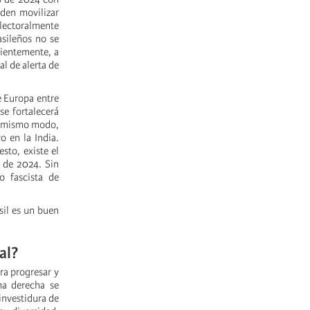
den movilizar
electoralmente
asileños no se
cientemente, a
al de alerta de
e Europa entre
se fortalecerá
el mismo modo,
o en la India.
sto, existe el
e de 2024. Sin
o fascista de
sil es un buen
al?
ra progresar y
ma derecha se
 investidura de