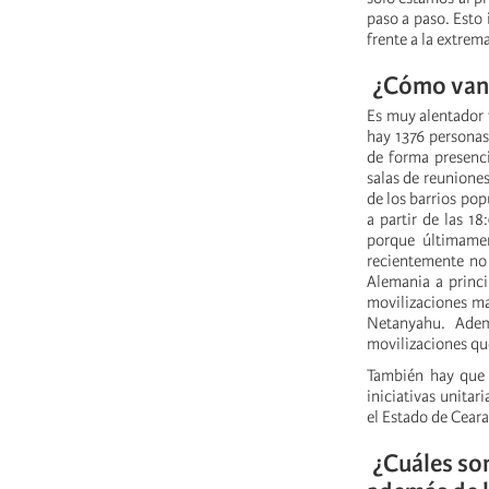
paso a paso. Esto 
frente a la extrem
¿Cómo van 
Es muy alentador 
hay 1376 personas
de forma presenci
salas de reunione
de los barrios pop
a partir de las 1
porque últimamen
recientemente no 
Alemania a princi
movilizaciones ma
Netanyahu. Adem
movilizaciones qu
También hay que 
iniciativas unitar
el Estado de Ceara
¿Cuáles son