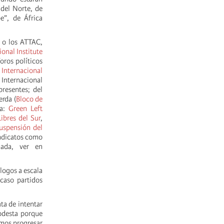
del Norte, de
e”, de África
o los ATTAC,
onal Institute
oros políticos
 Internacional
 Internacional
resentes; del
erda (
Bloco de
ia:
Green Left
Libres del Sur
,
uspensión del
indicatos como
mada, ver en
logos a escala
 caso partidos
.
ta de intentar
modesta porque
emos progresar