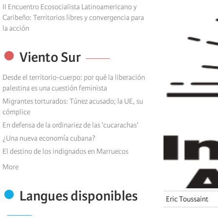
II Encuentro Ecosocialista Latinoamericano y
Caribeño: Territorios libres y convergencia para
la acción
Viento Sur
Desde el territorio-cuerpo: por qué la liberación
palestina es una cuestión feminista
Migrantes torturados: Túnez acusado; la UE, su
cómplice
En defensa de la ordinariez de las 'cucarachas'
¿Una nueva economía cubana?
El destino de los indignados en Marruecos
More
Langues disponibles
Eric Toussaint