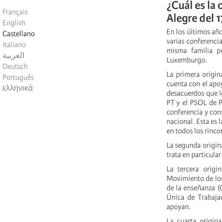
¿Cuál es la 
Français
Alegre del 
English
En los últimos año
Castellano
varias conferencia
Italiano
misma familia po
العربية
Luxemburgo.
Deutsch
La primera origin
Português
cuenta con el apoy
ελληνικά
desacuerdos que lo
PT y el PSOL de P
conferencia y con
nacional. Esta es 
en todos los rinco
La segunda origina
trata en particula
La tercera origi
Movimiento de los
de la enseñanza (C
Única de Trabaja
apoyan.
La cuarta origin