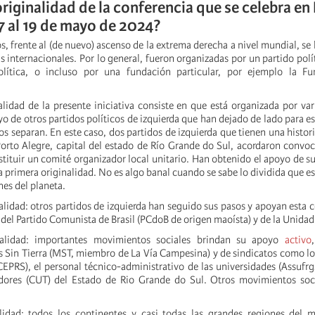
originalidad de la conferencia que se celebra en
17 al 19 de mayo de 2024?
s, frente al (de nuevo) ascenso de la extrema derecha a nivel mundial, se
s internacionales. Por lo general, fueron organizadas por un partido polí
lítica, o incluso por una fundación particular, por ejemplo la F
alidad de la presente iniciativa consiste en que está organizada por var
o de otros partidos políticos de izquierda que han dejado de lado para es
s separan. En este caso, dos partidos de izquierda que tienen una historia
orto Alegre, capital del estado de Río Grande do Sul, acordaron convoc
stituir un comité organizador local unitario. Han obtenido el apoyo de s
la primera originalidad. No es algo banal cuando se sabe lo dividida que es
nes del planeta.
lidad: otros partidos de izquierda han seguido sus pasos y apoyan esta c
r del Partido Comunista de Brasil (PCdoB de origen maoísta) y de la Unidad
nalidad: importantes movimientos sociales brindan su apoyo
activo
 Sin Tierra (MST, miembro de La Vía Campesina) y de sindicatos como lo
EPRS), el personal técnico-administrativo de las universidades (Assufrgs
dores (CUT) del Estado de Rio Grande do Sul. Otros movimientos soc
alidad: todos los continentes y casi todas las grandes regiones del 