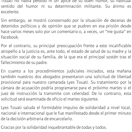
Touati no había perdido ni un ápice de su buen humor, su habitual
sentido del humor ni su determinación militante. Su ánimo es
excelente.
Sin embargo, se mostró consternado por la situación de decenas de
detenidos políticos y de opinión que se pudren en esa prisión desde
hace varios meses solo por un comentario o, a veces, un “me gusta” en
Facebook.
Por el contrario, su principal preocupación frente a este incalificable
atropello a la justicia es, ante todo, el estado de salud de su madre y la
situación social de su familia, de la que era el principal sostén tras el
fallecimiento de su padre.
En cuanto a los procedimientos judiciales iniciados, esta mañana
también nuestros dos abogados presentaron una solicitud de libertad
provisional para nuestro camarada Lyes Touati. Su tratamiento por la
cámara de acusación podría programarse para el próximo martes si el
juez de instrucción la transmite con celeridad. De lo contrario, esta
solicitud será examinada de oficio el martes siguiente.
Lyes Touati saluda el formidable impulso de solidaridad a nivel local,
nacional e internacional que le fue manifestado desde el primer minuto
de la decisión arbitraria de encarcelarlo.
Gracias por la solidaridad inquebrantable de todas y todos.