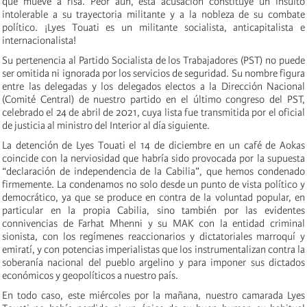
que mueve a risa. Peor aún, esta acusación constituye un insulto
intolerable a su trayectoria militante y a la nobleza de su combate
político. ¡Lyes Touati es un militante socialista, anticapitalista e
internacionalista!
Su pertenencia al Partido Socialista de los Trabajadores (PST) no puede
ser omitida ni ignorada por los servicios de seguridad. Su nombre figura
entre las delegadas y los delegados electos a la Dirección Nacional
(Comité Central) de nuestro partido en el último congreso del PST,
celebrado el 24 de abril de 2021, cuya lista fue transmitida por el oficial
de justicia al ministro del Interior al día siguiente.
La detención de Lyes Touati el 14 de diciembre en un café de Aokas
coincide con la nerviosidad que habría sido provocada por la supuesta
“declaración de independencia de la Cabilia”, que hemos condenado
firmemente. La condenamos no solo desde un punto de vista político y
democrático, ya que se produce en contra de la voluntad popular, en
particular en la propia Cabilia, sino también por las evidentes
connivencias de Farhat Mhenni y su MAK con la entidad criminal
sionista, con los regímenes reaccionarios y dictatoriales marroquí y
emiratí, y con potencias imperialistas que los instrumentalizan contra la
soberanía nacional del pueblo argelino y para imponer sus dictados
económicos y geopolíticos a nuestro país.
En todo caso, este miércoles por la mañana, nuestro camarada Lyes