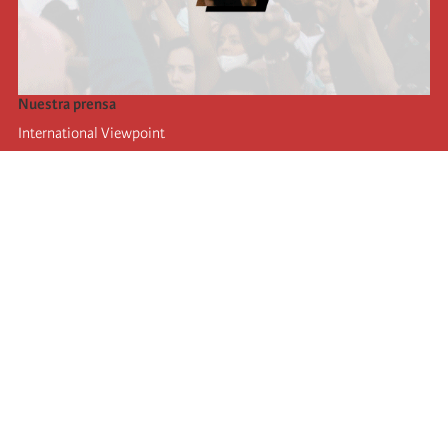
Nuestra prensa
International Viewpoint
Punto de vista internacional
Inprecor
Facebook
Twitter
La Internacional
Último Congreso de la Internacional
De
claraciones del Buró Ejecutivo
Instituto de formación (IIRE)
Campamento internacional
Autores
Videos