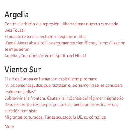
Argelia
Contra el arbitrio y la represión: ¡libertad para nuestro camarada
Lyes Touati!
El pueblo reitera su rechazo al régimen militar
¡Kamel Aïssat absuelto! Los argumentos científicos y la movilización
se impusieron
Argelia. ¡Contribución en el espíritu del Hirak!
Viento Sur
El sur de Europa en llamas: un capitalismo pirómano
“A las personas judías que rechazan el sionismo no se les considera
realmente judías”
Sobrevivir a la frontera: Ceuta y la (no)crisis del régimen migratorio
Desde el territorio-cuerpo: por qué la liberación palestina es una
cuestión feminista
Migrantes torturados: Túnez acusado; la UE, su cómplice
More