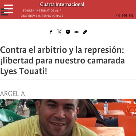
Skip
Cuarta Internacional
☰
to
☰
Fourth International /
Quatrième internationale
main
content
Contra el arbitrio y la represión:
¡libertad para nuestro camarada
Lyes Touati!
ARGELIA