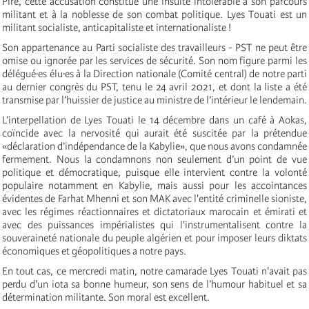
Pire, cette accusation constitue une insulte intolérable à son parcours
militant et à la noblesse de son combat politique. Lyes Touati est un
militant socialiste, anticapitaliste et internationaliste !
Son appartenance au Parti socialiste des travailleurs - PST ne peut être
omise ou ignorée par les services de sécurité. Son nom figure parmi les
délégué·es élu·es à la Direction nationale (Comité central) de notre parti
au dernier congrès du PST, tenu le 24 avril 2021, et dont la liste a été
transmise par l’huissier de justice au ministre de l’intérieur le lendemain.
L’interpellation de Lyes Touati le 14 décembre dans un café à Aokas,
coïncide avec la nervosité qui aurait été suscitée par la prétendue
«déclaration d’indépendance de la Kabylie», que nous avons condamnée
fermement. Nous la condamnons non seulement d’un point de vue
politique et démocratique, puisque elle intervient contre la volonté
populaire notamment en Kabylie, mais aussi pour les accointances
évidentes de Farhat Mhenni et son MAK avec l'entité criminelle sioniste,
avec les régimes réactionnaires et dictatoriaux marocain et émirati et
avec des puissances impérialistes qui l'instrumentalisent contre la
souveraineté nationale du peuple algérien et pour imposer leurs diktats
économiques et géopolitiques a notre pays.
En tout cas, ce mercredi matin, notre camarade Lyes Touati n'avait pas
perdu d'un iota sa bonne humeur, son sens de l’humour habituel et sa
détermination militante. Son moral est excellent.