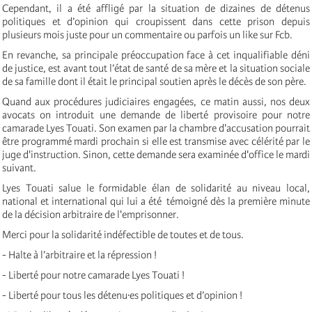
Cependant, il a été affligé par la situation de dizaines de détenus
politiques et d’opinion qui croupissent dans cette prison depuis
plusieurs mois juste pour un commentaire ou parfois un like sur Fcb.
En revanche, sa principale préoccupation face à cet inqualifiable déni
de justice, est avant tout l’état de santé de sa mère et la situation sociale
de sa famille dont il était le principal soutien après le décès de son père.
Quand aux procédures judiciaires engagées, ce matin aussi, nos deux
avocats on introduit une demande de liberté provisoire pour notre
camarade Lyes Touati. Son examen par la chambre d'accusation pourrait
être programmé mardi prochain si elle est transmise avec célérité par le
juge d'instruction. Sinon, cette demande sera examinée d'office le mardi
suivant.
Lyes Touati salue le formidable élan de solidarité au niveau local,
national et international qui lui a été témoigné dès la première minute
de la décision arbitraire de l'emprisonner.
Merci pour la solidarité indéfectible de toutes et de tous.
- Halte à l’arbitraire et la répression !
- Liberté pour notre camarade Lyes Touati !
- Liberté pour tous les détenu·es politiques et d’opinion !