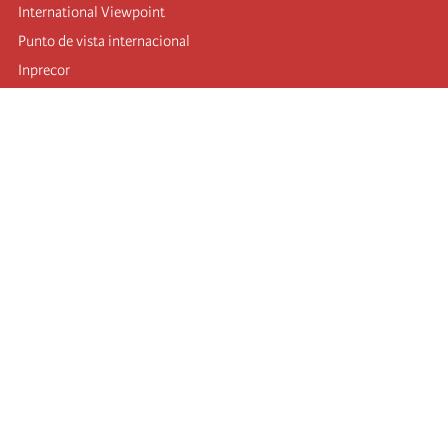
International Viewpoint
Punto de vista internacional
Inprecor
Facebook
Twitter
Mastodon
Telegram
L’Internationale
Dernier congrès de l’Internationale
Déclarations du bureau exécutif
Institut de formation (IIRE)
Jeunes
Auteurs
Vidéos
Flux RSS