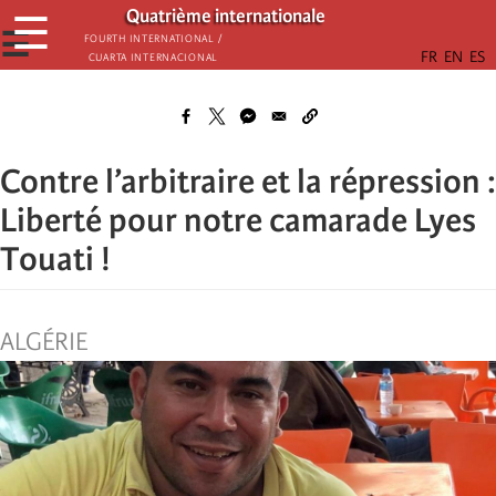
Aller
Quatrième internationale
☰
au
☰
Fourth International /
Cuarta Internacional
contenu
principal
Contre l’arbitraire et la répression :
Liberté pour notre camarade Lyes
Touati !
ALGÉRIE