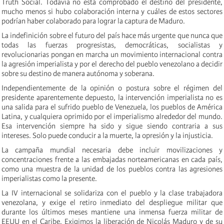
Truth Social. Todavía no está comprobado el destino del presidente,
mucho menos si hubo colaboración interna y cuáles de estos sectores
podrían haber colaborado para lograr la captura de Maduro.
La indefinición sobre el futuro del país hace más urgente que nunca que
todas las fuerzas progresistas, democráticas, socialistas y
revolucionarias pongan en marcha un movimiento internacional contra
la agresión imperialista y por el derecho del pueblo venezolano a decidir
sobre su destino de manera autónoma y soberana.
Independientemente de la opinión o postura sobre el régimen del
presidente aparentemente depuesto, la intervención imperialista no es
una salida para el sufrido pueblo de Venezuela, los pueblos de América
Latina, y cualquiera oprimido por el imperialismo alrededor del mundo.
Esa intervención siempre ha sido y sigue siendo contraria a sus
intereses. Solo puede conducir a la muerte, la opresión y la injusticia.
La campaña mundial necesaria debe incluir movilizaciones y
concentraciones frente a las embajadas norteamericanas en cada país,
como una muestra de la unidad de los pueblos contra las agresiones
imperialistas como la presente.
La IV internacional se solidariza con el pueblo y la clase trabajadora
venezolana, y exige el retiro inmediato del despliegue militar que
durante los últimos meses mantiene una inmensa fuerza militar de
EEUU en el Caribe. Exigimos la liberación de Nicolás Maduro y de su