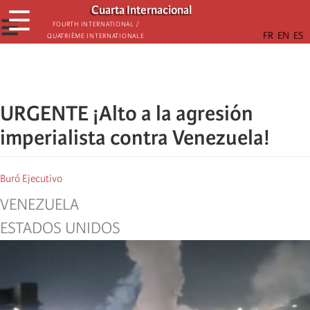
Skip
Cuarta Internacional
☰
to
☰
Fourth International /
Quatrième internationale
main
content
URGENTE ¡Alto a la agresión
imperialista contra Venezuela!
Buró Ejecutivo
VENEZUELA
ESTADOS UNIDOS