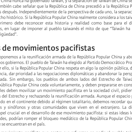
 China nunca ha gobernado Taiwán, y la separación de Taiwán de China s
bién cabe señalar que la República de China precedió a la República 
s después. Independientemente de la perspectiva de cada uno, la separa
cho histórico. Si la República Popular China realmente considera a los t
primero debe reconocer esta historia y realidad como base para el d
s, en lugar de imponer al pueblo taiwanés el mito de que “Taiwán ha 
tigüedad”.
 de movimientos pacifistas
 oponemos a la reunificación armada de la República Popular China y a
os gobiernos. El pueblo de Taiwán ha elegido al Partido Democrático Pro
 ello, si la República Popular China respeta en algo la opinión pública, d
ncia, dar prioridad a las negociaciones diplomáticas y abandonar la pers
mada. Sin embargo, los pueblos de ambos lados del Estrecho de Tai
pública Popular China ceda voluntariamente, y deben prepararse en con
les deben movilizar un movimiento pacifista en la sociedad civil, pidie
 del Estrecho y rechazando la reunificación armada. Aunque el espacio 
tado en el continente debido al régimen totalitario, debemos recordar 
os y sinófonos y otras comunidades que viven en el extranjero. La d
l crucial en el desarrollo de ese movimiento pacifista: si estas ideas l
es, podrían romper el bloqueo mediático de la República Popular Chin
e se encuentran en el país.