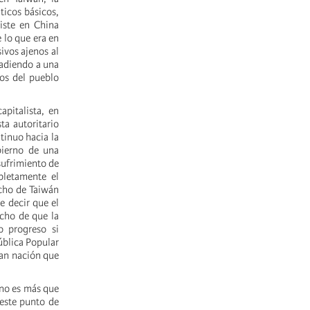
ticos básicos,
xiste en China
e lo que era en
ivos ajenos al
vadiendo a una
cos del pueblo
apitalista, en
ta autoritario
tinuo hacia la
bierno de una
 sufrimiento de
pletamente el
echo de Taiwán
e decir que el
echo de que la
o progreso si
ública Popular
ran nación que
 no es más que
 este punto de