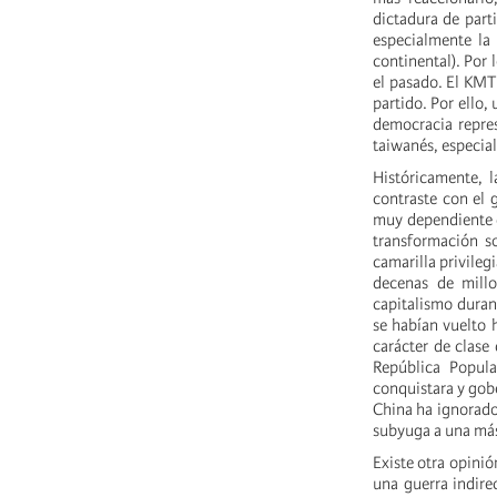
dictadura de part
especialmente la 
continental). Por 
el pasado. El KMT
partido. Por ello,
democracia repres
taiwanés, especial
Históricamente, l
contraste con el 
muy dependiente d
transformación s
camarilla privileg
decenas de mill
capitalismo duran
se habían vuelto h
carácter de clase
República Popula
conquistara y gob
China ha ignorado
subyuga a una má
Existe otra opinió
una guerra indire