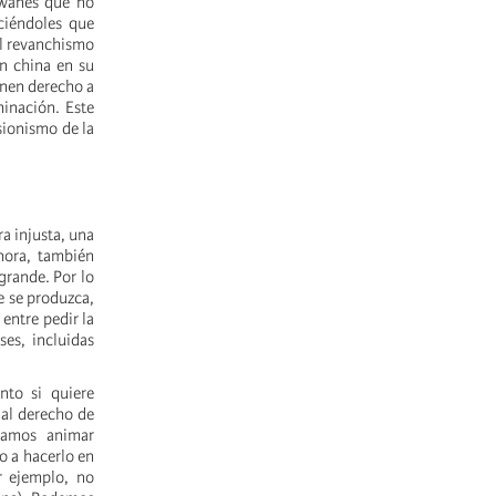
iwanés que no
ciéndoles que
el revanchismo
n china en su
enen derecho a
minación. Este
sionismo de la
a injusta, una
hora, también
grande. Por lo
e se produzca,
entre pedir la
ses, incluidas
nto si quiere
 al derecho de
bamos animar
o a hacerlo en
r ejemplo, no