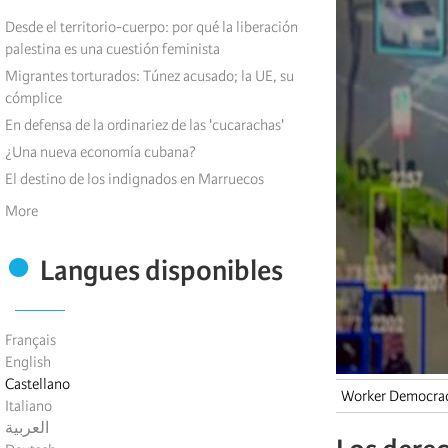
Desde el territorio-cuerpo: por qué la liberación
palestina es una cuestión feminista
Migrantes torturados: Túnez acusado; la UE, su
cómplice
En defensa de la ordinariez de las 'cucarachas'
¿Una nueva economía cubana?
El destino de los indignados en Marruecos
More
Langues disponibles
Français
English
Castellano
Worker Democra
Italiano
العربية