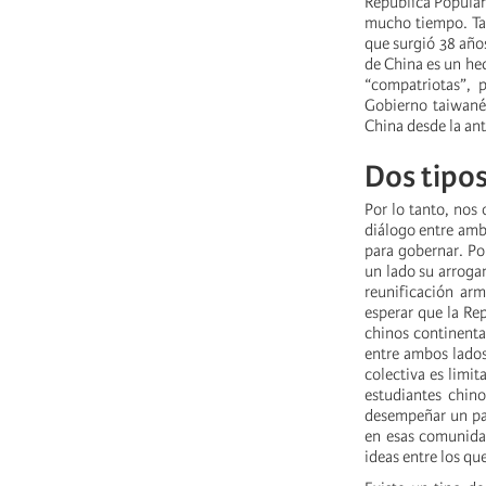
República Popular
mucho tiempo. Tam
que surgió 38 año
de China es un he
“compatriotas”, 
Gobierno taiwané
China desde la an
Dos tipos
Por lo tanto, nos
diálogo entre amb
para gobernar. Por
un lado su arroga
reunificación ar
esperar que la Re
chinos continenta
entre ambos lados
colectiva es limi
estudiantes chin
desempeñar un pape
en esas comunidad
ideas entre los qu