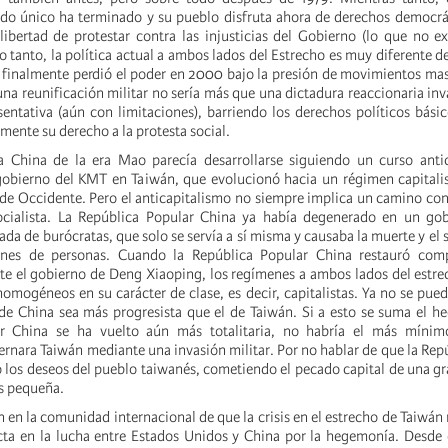
ido único ha terminado y su pueblo disfruta ahora de derechos democrá
libertad de protestar contra las injusticias del Gobierno (lo que no e
lo tanto, la política actual a ambos lados del Estrecho es muy diferente d
 finalmente perdió el poder en 2000 bajo la presión de movimientos mas
 una reunificación militar no sería más que una dictadura reaccionaria in
entativa (aún con limitaciones), barriendo los derechos políticos bási
mente su derecho a la protesta social.
a China de la era Mao parecía desarrollarse siguiendo un curso antic
gobierno del KMT en Taiwán, que evolucionó hacia un régimen capitalis
e Occidente. Pero el anticapitalismo no siempre implica un camino con
ocialista. La República Popular China ya había degenerado en un go
iada de burócratas, que solo se servía a sí misma y causaba la muerte y el
ones de personas. Cuando la República Popular China restauró com
te el gobierno de Deng Xiaoping, los regímenes a ambos lados del estr
omogéneos en su carácter de clase, es decir, capitalistas. Ya no se pued
 de China sea más progresista que el de Taiwán. Si a esto se suma el h
r China se ha vuelto aún más totalitaria, no habría el más mínim
ernara Taiwán mediante una invasión militar. Por no hablar de que la Rep
 los deseos del pueblo taiwanés, cometiendo el pecado capital de una g
s pequeña.
n en la comunidad internacional de que la crisis en el estrecho de Taiwán
cta en la lucha entre Estados Unidos y China por la hegemonía. Desde