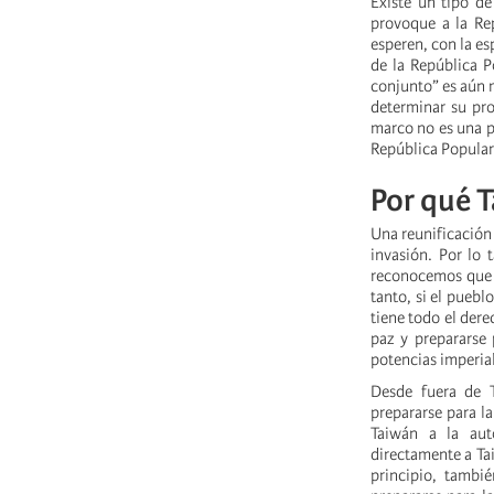
Existe un tipo de
provoque a la Re
esperen, con la e
de la República P
conjunto” es aún m
determinar su pro
marco no es una pa
República Popular
Por qué T
Una reunificación 
invasión. Por lo
reconocemos que T
tanto, si el puebl
tiene todo el dere
paz y prepararse 
potencias imperia
Desde fuera de T
prepararse para la
Taiwán a la aut
directamente a Tai
principio, tambi