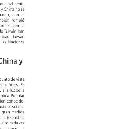
damentalmente
 y China no se
argo, con el
ambién rompió
ciones con la
 de Taiwán han
alidad, Taiwán
e las Naciones
China y
punto de vista
se u otros. Es
a la luz de la
ública Popular
bien conocido,
diales veían a
n gran medida
n la República
uelto cada vez
en Taiwán, la