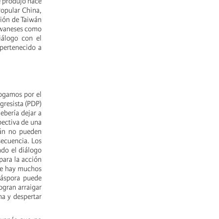
e produjo hace
Popular China,
ción de Taiwán
aiwaneses como
iálogo con el
pertenecido a
bogamos por el
gresista (PDP)
ebería dejar a
pectiva de una
wán no pueden
secuencia. Los
ndo el diálogo
para la acción
que hay muchos
iáspora puede
ogran arraigar
a y despertar