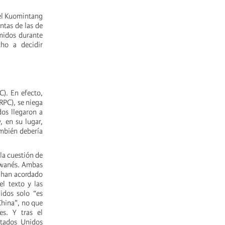
del Kuomintang
ntas de las de
imidos durante
cho a decidir
C). En efecto,
RPC), se niega
os llegaron a
 en su lugar,
ambién debería
la cuestión de
aiwanés. Ambas
s han acordado
l texto y las
idos solo “es
China”, no que
es. Y tras el
stados Unidos