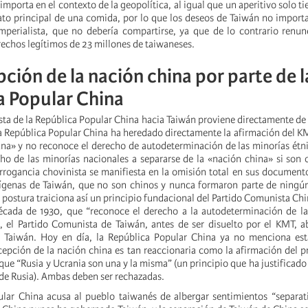
 importa en el contexto de la geopolítica, al igual que un aperitivo solo t
lato principal de una comida, por lo que los deseos de Taiwán no importa
mperialista, que no debería compartirse, ya que de lo contrario renu
rechos legítimos de 23 millones de taiwaneses.
ción de la nación china por parte de l
a Popular China
sta de la República Popular China hacia Taiwán proviene directamente de s
a República Popular China ha heredado directamente la afirmación del K
una» y no reconoce el derecho de autodeterminación de las minorías ét
ho de las minorías nacionales a separarse de la «nación china» si son 
arrogancia chovinista se manifiesta en la omisión total en sus documento
dígenas de Taiwán, que no son chinos y nunca formaron parte de ningú
 postura traiciona así un principio fundacional del Partido Comunista Ch
década de 1930, que “reconoce el derecho a la autodeterminación de l
 el Partido Comunista de Taiwán, antes de ser disuelto por el KMT, a
 Taiwán. Hoy en día, la República Popular China ya no menciona est
ncepción de la nación china es tan reaccionaria como la afirmación del p
que “Rusia y Ucrania son una y la misma” (un principio que ha justificado 
 de Rusia). Ambas deben ser rechazadas.
lar China acusa al pueblo taiwanés de albergar sentimientos “separati