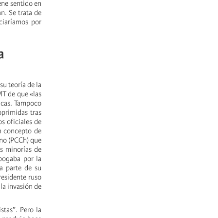
iene sentido en
n. Se trata de
nciaríamos por
a
u teoría de la
MT de que «las
nicas. Tampoco
oprimidas tras
s oficiales de
n concepto de
ino (PCCh) que
as minorías de
bogaba por la
a parte de su
residente ruso
la invasión de
stas”. Pero la