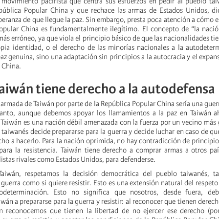
 movimiento pacifista que centra sus esfuerzos en pedir al pueblo ta
pública Popular China y que rechace las armas de Estados Unidos, di
speranza de que llegue la paz. Sin embargo, presta poca atención a cómo 
opular China es fundamentalmente ilegítimo. El concepto de “la nació
ás erróneo, ya que viola el principio básico de que las nacionalidades ti
pia identidad, o el derecho de las minorías nacionales a la autodeter
z genuina, sino una adaptación sin principios a la autocracia y el expan
 China.
aiwán tiene derecho a la autodefensa
armada de Taiwán por parte de la República Popular China sería una guerr
 tanto, aunque debemos apoyar los llamamientos a la paz en Taiwán a
aiwán es una nación débil amenazada con la fuerza por un vecino más 
o taiwanés decide prepararse para la guerra y decide luchar en caso de qu
cho a hacerlo. Para la nación oprimida, no hay contradicción de principio 
para la resistencia. Taiwán tiene derecho a comprar armas a otros paí
listas rivales como Estados Unidos, para defenderse.
aiwán, respetamos la decisión democrática del pueblo taiwanés, ta
 guerra como si quiere resistir. Esto es una extensión natural del respeto
odeterminación. Esto no significa que nosotros, desde fuera, de
wán a prepararse para la guerra y resistir: al reconocer que tienen derech
én reconocemos que tienen la libertad de no ejercer ese derecho (po