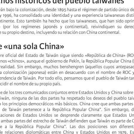
hos históricos del pueblo taiwanés
iwán bajo la colonización, desde 1895 hasta el régimen de partido único 
y 1996, ha consolidado una identidad y una experiencia taiwanesas disti
ntinente. Esto también ha hecho que los taiwaneses, que han sido opr
 (por los regímenes japonés y continental), reivindiquen su dere
su propio destino, incluyendo su relación con China continental.
e «una sola China»
e oficial del Estado de Taiwán sigue siendo «República de China» (RO
rnos «chinos», aunque el gobierno de Pekín, la República Popular China (
 realidad. Sin embargo, muchos benshengren (aquellos cuyos antepasad
a colonización japonesa) están en desacuerdo con el nombre de ROC y,
endencia de Taiwán. Por todo ello, pensamos que el pueblo de Taiwán t
cidir el nombre de su propio país.
 de los tres comunicados conjuntos entre Estados Unidos y China sobre 
aiwán, ninguna de las dos partes ha respetado los deseos del pueblo t
o los principios democráticos más básicos. China cree que ambas parte
a de Taiwán pertenece a la República Popular China”. Sin embargo, de
icaciones de Estados Unidos se desprende claramente que Estados Un
 ambas partes del estrecho de Taiwán defienden que Taiwán es parte de 
e a la República Popular China”. Las dos posiciones son diferent
de relaciones diplomáticas entre China y Estados Unidos en 1979, E