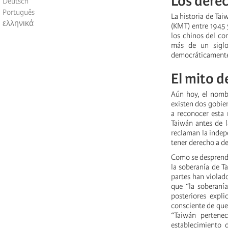
Los derec
Deutsch
Português
La historia de Ta
ελληνικά
(KMT) entre 1945 
los chinos del co
más de un siglo
democráticamente 
El mito d
Aún hoy, el nombr
existen dos gobie
a reconocer esta
Taiwán antes de l
reclaman la indep
tener derecho a de
Como se desprende
la soberanía de T
partes han violad
que “la soberaní
posteriores expl
consciente de que
“Taiwán pertenec
establecimiento 