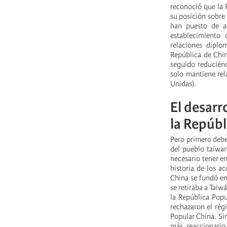
reconoció que la 
su posición sobre 
han puesto de a
establecimiento
relaciones diplo
República de Chin
seguido reduciénd
solo mantiene rel
Unidas).
El desarr
la Repúbl
Pero primero debe
del pueblo taiwan
necesario tener en
historia de los a
China se fundó en
se retiraba a Taiw
la República Popu
rechazaron el rég
Popular China. Sin
más reaccionario