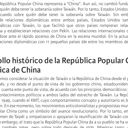
República Popular China representa a “China”. Aun así, no cambió fun
quién debe tener la soberanía sobre Taiwán. Por lo tanto, Estados Unidos
cuerdo sobre quién debe tener la soberanía sobre Taiwán. Sin emb
 de relaciones diplomáticas entre ambos países, Estados Unidos t
máticas con Taiwán, lo que facilitó que otros países rompieran rela
a y establecieran relaciones con Pekín. Las relaciones internacionales
ose ante el rápido ascenso de China en la escena mundial. En la actu
aciones diplomáticas con 11 pequeños países (de entre los miembros d
ollo histórico de la República Popular 
ica de China
mos considerar la situación de Taiwán o la República de China desde el 
és, y no desde el punto de vista de los gobiernos chino, estadouniden
 cuenta este punto de vista, de acuerdo con los principios democráticos y 
contecimientos políticos a ambos lados del estrecho de Taiwán. La Rep
 1949, cuando el KMT, cuyo comportamiento corrupto y autoritario es 
án. En ese momento, los movimientos anticolonialistas y progresistas mun
lar China como un símbolo del avance revolucionario. Por lo tanto, e
imen de Taipéi y simpatizaron o apoyaron la reunificación de Taiwán co
 embargo, el trato que la República Popular China da a su pueblo se ha v
, también antes, pero sobre todo después de 1979. Mientras tanto, 