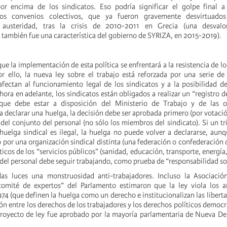
r encima de los sindicatos. Eso podría significar el golpe final a 
los convenios colectivos, que ya fueron gravemente desvirtuados
usteridad, tras la crisis de 2010-2011 en Grecia (una desvalor
también fue una característica del gobierno de SYRIZA, en 2015-2019).
ue la implementación de esta política se enfrentará a la resistencia de lo
or ello, la nueva ley sobre el trabajo está reforzada por una serie de
fectan al funcionamiento legal de los sindicatos y a la posibilidad d
hora en adelante, los sindicatos están obligados a realizar un “registro d
 que debe estar a disposición del Ministerio de Trabajo y de las o
a declarar una huelga, la decisión debe ser aprobada primero (por votació
del conjunto del personal (no sólo los miembros del sindicato). Si un tr
uelga sindical es ilegal, la huelga no puede volver a declararse, aun
 por una organización sindical distinta (una federación o confederación d
íticos de los “servicios públicos” (sanidad, educación, transporte, energía,
 del personal debe seguir trabajando, como prueba de “responsabilidad so
das luces una monstruosidad anti-trabajadores. Incluso la Asociació
omité de expertos” del Parlamento estimaron que la ley viola los ar
74 (que definen la huelga como un derecho e institucionalizan las liberta
ón entre los derechos de los trabajadores y los derechos políticos democrá
 proyecto de ley fue aprobado por la mayoría parlamentaria de Nueva D