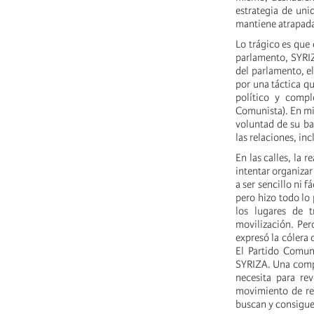
estrategia de uni
mantiene atrapada
Lo trágico es que
parlamento, SYRIZ
del parlamento, el
por una táctica qu
político y compl
Comunista). En mi 
voluntad de su ba
las relaciones, in
En las calles, la 
intentar organiza
a ser sencillo ni 
pero hizo todo lo 
los lugares de t
movilización. Per
expresó la cólera 
El Partido Comuni
SYRIZA. Una compos
necesita para re
movimiento de re
buscan y consigue