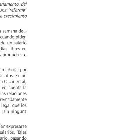
arlamento del
 una “reforma”
de crecimiento
la semana de 5
o cuando piden
 de un salario
ías libres en
s productos o
ón laboral por
dicatos. En un
ia Occidental,
o en cuenta la
las relaciones
extremadamente
 legal que los
, ¡sin ninguna
dan expresarse
larios. Tales
sario, pasando