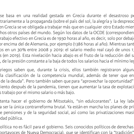
 se basa en una realidad gestada en Grecia durante el desastroso p
riamente a la propaganda (sobre el país del sol, la alegría y la despreocu
en Grecia se ve obligada a trabajar más que en cualquier otro Estado mie
os otros países del mundo. Según los datos de la OCDE (correspondient
abajo efectivo en Grecia es de 1950 horas al año, es decir, solo por debaj
 encima del de Alemania, por ejemplo (1386 horas al año). Mientras tanto
os en un 30% entre 2008 y 2019: el salario medio real cayó de unos 1
 (en 2019). Esta nivelación hacia abajo es el fruto de la reducción del 
, de la presión constante a la baja de todos los salarios hacia el mínimo le
griegos saben que, durante la crisis, ellos también registraron algu
 la clasificación de la competencia mundial, además de tener que enf
 de la deuda”. Pero también saben que para “aprovechar la oportunidad”
iento después de la pandemia, tienen que aumentar la tasa de explotaci
s trabajo por el mismo salario o más bajo.
tenta hacer el gobierno de Mitsotakis, “sin edulcorantes”. La ley lab
a ser la única contrarreforma brutal. Ya están en marcha los planes de pri
e pensiones y de la seguridad social, así como las privatizaciones mas
edad pública.
olítica no es fácil para el gobierno. Seis conocidos políticos de derechas
portavoces de Nueva Democracia), que se identifican con la “tradición