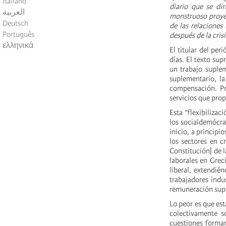
Italiano
diario que se di
العربية
monstruoso proyec
Deutsch
de las relaciones
Português
después de la cris
ελληνικά
El titular del per
días. El texto su
un trabajo suplem
suplementario, l
compensación. Pr
servicios que pro
Esta “flexibilizac
los socialdemócra
inicio, a principi
los sectores en c
Constitución] de 
laborales en Grec
liberal, extendié
trabajadores indu
remuneración sup
Lo peor es que est
colectivamente s
cuestiones formar