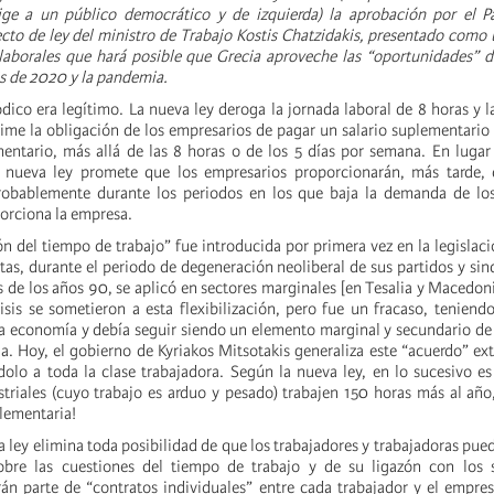
rige a un público democrático y de izquierda) la aprobación por el P
to de ley del ministro de Trabajo Kostis Chatzidakis, presentado como
 laborales que hará posible que Grecia aproveche las “oportunidades” 
is de 2020 y la pandemia.
iódico era legítimo. La nueva ley deroga la jornada laboral de 8 horas y 
prime la obligación de los empresarios de pagar un salario suplementari
entario, más allá de las 8 horas o de los 5 días por semana. En lugar
a nueva ley promete que los empresarios proporcionarán, más tarde, d
obablemente durante los periodos en los que baja la demanda de lo
porciona la empresa.
ión del tiempo de trabajo” fue introducida por primera vez en la legislaci
tas, durante el periodo de degeneración neoliberal de sus partidos y sin
os de los años 90, se aplicó en sectores marginales [en Tesalia y Macedon
risis se sometieron a esta flexibilización, pero fue un fracaso, teniend
la economía y debía seguir siendo un elemento marginal y secundario de 
ia. Hoy, el gobierno de Kyriakos Mitsotakis generaliza este “acuerdo” 
ndolo a toda la clase trabajadora. Según la nueva ley, en lo sucesivo es
striales (cuyo trabajo es arduo y pesado) trabajen 150 horas más al año
lementaria!
a ley elimina toda posibilidad de que los trabajadores y trabajadoras pue
obre las cuestiones del tiempo de trabajo y de su ligazón con los sa
án parte de “contratos individuales” entre cada trabajador y el empre