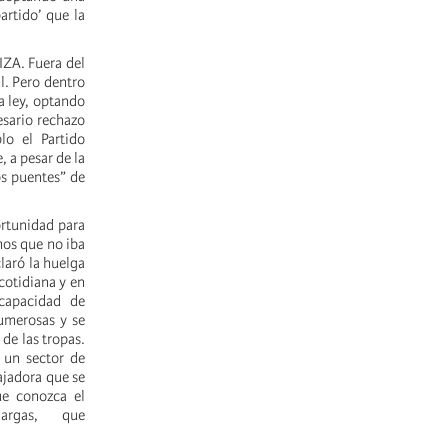
artido’ que la
IZA. Fuera del
l. Pero dentro
la ley, optando
esario rechazo
lo el Partido
, a pesar de la
os puentes” de
ortunidad para
mos que no iba
claró la huelga
cotidiana y en
 capacidad de
numerosas y se
 de las tropas.
 un sector de
ajadora que se
ue conozca el
s largas, que