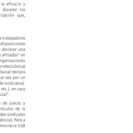
la eficacia y
 durante los
ización que,
s trabajadores
 disposiciones
e declarar una
e afiliados” en
rganizaciones
n electrónica)
ibunal declara
que sea por un
e sindicatos).
 etc.), en caso
cial”.
n de Jueces y
tículos de la
des sindicales
ticos). Pero a
emocracia (158