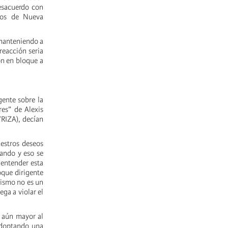
esacuerdo con
rnos de Nueva
 manteniendo a
reacción seria
on en bloque a
gente sobre la
res” de Alexis
YRIZA), decían
estros deseos
pando y eso se
 entender esta
oque dirigente
lismo no es un
ega a violar el
 aún mayor al
 adoptando una