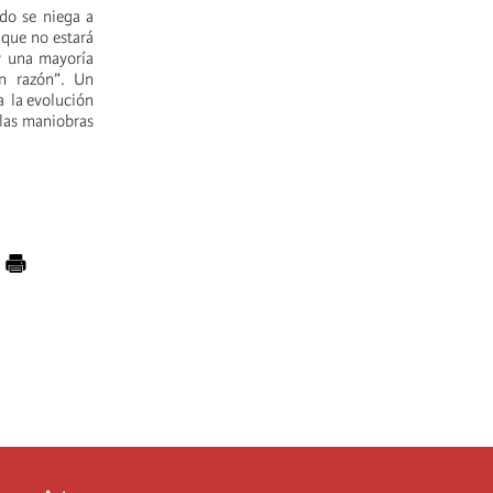
do se niega a
 que no estará
y una mayoría
en razón”. Un
a la evolución
 las maniobras