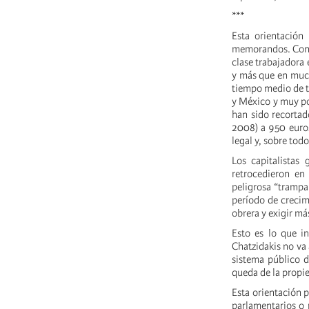
***
Esta orientación
memorandos. Contra
clase trabajadora 
y más que en much
tiempo medio de tr
y México y muy por
han sido recortad
2008) a 950 euros
legal y, sobre todo
Los capitalistas 
retrocedieron en
peligrosa “trampa
período de crecim
obrera y exigir má
Esto es lo que in
Chatzidakis no va 
sistema público d
queda de la propi
Esta orientación p
parlamentarios o 