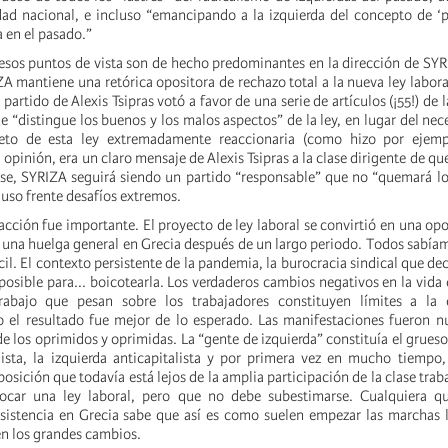
dad nacional, e incluso “emancipando a la izquierda del concepto de ‘p
 en el pasado.”
 esos puntos de vista son de hecho predominantes en la dirección de SYR
A mantiene una retórica opositora de rechazo total a la nueva ley labora
 partido de Alexis Tsipras votó a favor de una serie de artículos (¡55!) de 
e “distingue los buenos y los malos aspectos” de la ley, en lugar del nec
eto de esta ley extremadamente reaccionaria (como hizo por ejemp
opinión, era un claro mensaje de Alexis Tsipras a la clase dirigente de que
se, SYRIZA seguirá siendo un partido “responsable” que no “quemará l
cluso frente desafíos extremos.
reacción fue importante. El proyecto de ley laboral se convirtió en una op
r una huelga general en Grecia después de un largo periodo. Todos sabía
fácil. El contexto persistente de la pandemia, la burocracia sindical que de
posible para... boicotearla. Los verdaderos cambios negativos en la vida 
rabajo que pesan sobre los trabajadores constituyen límites a la
o el resultado fue mejor de lo esperado. Las manifestaciones fueron 
de los oprimidos y oprimidas. La “gente de izquierda” constituía el grueso
sta, la izquierda anticapitalista y por primera vez en mucho tiempo,
ición que todavía está lejos de la amplia participación de la clase trab
vocar una ley laboral, pero que no debe subestimarse. Cualquiera q
sistencia en Grecia sabe que así es como suelen empezar las marcha
n los grandes cambios.