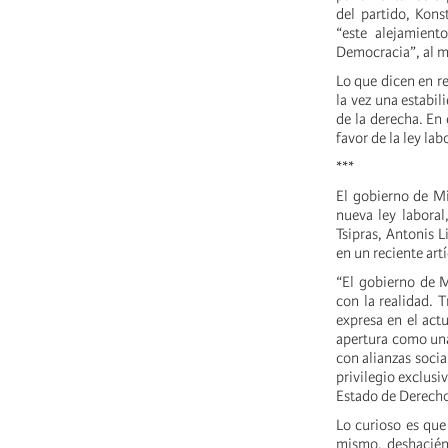
del partido, Kons
“este alejamient
Democracia”, al me
Lo que dicen en r
la vez una estabil
de la derecha. En
favor de la ley lab
***
El gobierno de Mi
nueva ley laboral
Tsipras, Antonis 
en un reciente art
“El gobierno de 
con la realidad. 
expresa en el act
apertura como una
con alianzas socia
privilegio exclusi
Estado de Derecho
Lo curioso es que
mismo, deshaciénd