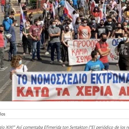
los
iglo XIX!” Así comentaba Efimerida ton Syntakton (“El periódico de los r