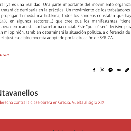
ral ya es una realidad. Una parte importante del movimiento organiza
 tratará de derribarla en la práctica. Un movimiento de los trabajadores
a propaganda mediática histérica, todos los sondeos constatan que ha
 65% en algunos sectores...) que cree que los manifestantes “tien
era derrocar esta contrarreforma crucial. Este “pulso” será decisivo par
En mi opinión, también determinará la situación política, a diferencia de
del ajuste socialdemócrata adoptado por la dirección de SYRIZA.
o sur
Ntavanellos
derecha contra la clase obrera en Grecia. Vuelta al siglo XIX