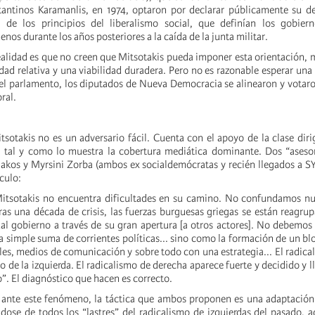
tantinos Karamanlis, en 1974, optaron por declarar públicamente su d
o de los principios del liberalismo social, que definían los gobie
nos durante los años posteriores a la caída de la junta militar.
ealidad es que no creen que Mitsotakis pueda imponer esta orientación,
idad relativa y una viabilidad duradera. Pero no es razonable esperar una 
 el parlamento, los diputados de Nueva Democracia se alinearon y votar
oral.
tsotakis no es un adversario fácil. Cuenta con el apoyo de la clase diri
, tal y como lo muestra la cobertura mediática dominante. Dos “aseso
Liakos y Myrsini Zorba (ambos ex socialdemócratas y recién llegados a S
ículo:
Mitsotakis no encuentra dificultades en su camino. No confundamos nu
Tras una década de crisis, las fuerzas burguesas griegas se están reagru
ual gobierno a través de su gran apertura [a otros actores]. No debemos
 simple suma de corrientes políticas... sino como la formación de un bl
les, medios de comunicación y sobre todo con una estrategia... El radica
vo de la izquierda. El radicalismo de derecha aparece fuerte y decidido y ll
”. El diagnóstico que hacen es correcto.
 ante este fenómeno, la táctica que ambos proponen es una adaptación
ose de todos los “lastres” del radicalismo de izquierdas del pasado,