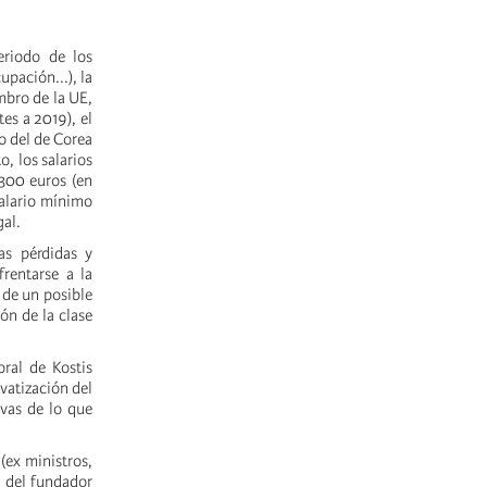
eriodo de los
pación...), la
mbro de la UE,
es a 2019), el
o del de Corea
, los salarios
300 euros (en
salario mínimo
gal.
nas pérdidas y
rentarse a la
 de un posible
ón de la clase
oral de Kostis
vatización del
ivas de lo que
 (ex ministros,
” del fundador