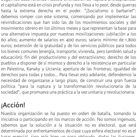
el capitalismo está en crisis profunda y nos lleva a lo peor, desde guerras
hasta la extrema derecha en el poder. "¡Socialismo o barbarie!":
debemos romper con este sistema, comenzando por implementar las
reivindicaciones que han sido las de los movimientos sociales y del
movimiento obrero en los últimos meses y que representan la base para
una alternativa impuesta por nuestras movilizaciones: jubilación a los
60 años; aumento de salarios en 400 euros; salario mínimo de 1,800
euros; extensión de la gratuidad y de los servicios públicos para todos
los bienes comunes (energía, transporte, vivienda, pero también salud y
educación); fin del productivismo y del extractivismo; derecho de los
pueblos a disponer de sí mismos y derecho a la resistencia en particular
en Palestina, Kanaky y Ucrania; apertura de las fronteras; igualdad de
derechos para todas y todos… Para llevar esto adelante, defendemos la
necesidad de organizarse a largo plazo, de construir una gran fuerza
política "para la ruptura y la transformación revolucionaria de la
sociedad", que promueva una práctica a la vez unitaria y revolucionaria.
¡Acción!
Nuestra organización se ha puesto en orden de batalla, tomando la
iniciativa o participando en los marcos de acción. No somos ingenuos,
sabemos que la solución a la situación no es electoral, que será
determinada por enfrentamientos de clase cuya esfera electoral no es el
lugar esencial, sino más bien un paso obligado, dadas las ilusiones,