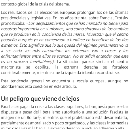
contexto global de la crisis del sistema.
Los resultados de las elecciones europeas prolongan los de las últimas
presidenciales y legislativas. En los años treinta, sobre Francia, Trotsky
pronosticaba:
«Los desplazamientos que se han marcado no tienen para
nosotros importancia en sí mismos, sino como síntomas de los cambios
que se producen en la conciencia de las masas. Muestran que el centro
pequeño burgués ya ha comenzado a fundirse en beneficio de los dos
extremos. Esto significa que lo que queda del régimen parlamentario va
a ser cada vez más carcomido: los extremos van a crecer y los
enfrentamientos entre ellos se acercan. No es difícil entender que este
es un proceso inevitable»
(1)
. La situación parece similar: el centro
macronista se debilita, la extrema derecha se fortalece
considerablemente, mientras que la izquierda intenta reconstruirse.
Esta tendencia general se encuentra a escala europea, aunque no
abordaremos esta cuestión en este artículo.
Un peligro que viene de lejos
Para hacer pagar la crisis a las clases populares, la burguesía puede estar
dispuesta a pasar del liberalismo autoritario a una solución fascista (a
imagen de un Bolloré), mientras que el proletariado está desorientado,
parcialmente desmoralizado y poco organizado, y las clases intermedias
miran cada vez más hacia la extrema derecha, e incluso adhieren a ella.