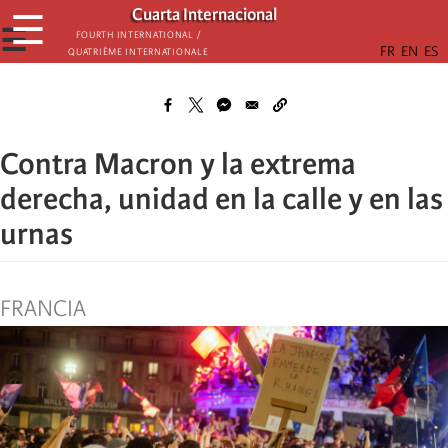
Skip
Cuarta Internacional
☰
to
☰
Fourth International /
Quatrième internationale
main
content
Contra Macron y la extrema
derecha, unidad en la calle y en las
urnas
FRANCIA