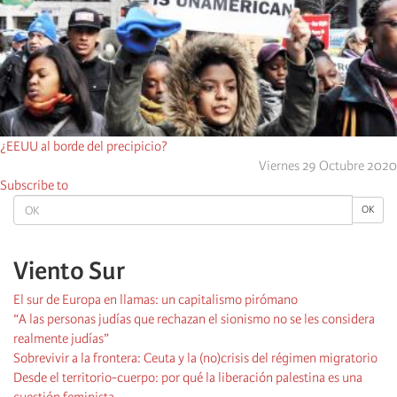
¿EEUU al borde del precipicio?
Viernes 29 Octubre 2020
Subscribe to
OK
OK
Viento Sur
El sur de Europa en llamas: un capitalismo pirómano
“A las personas judías que rechazan el sionismo no se les considera
realmente judías”
Sobrevivir a la frontera: Ceuta y la (no)crisis del régimen migratorio
Desde el territorio-cuerpo: por qué la liberación palestina es una