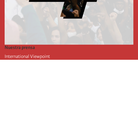
Nuestra prensa
International Viewpoint
Punto de vista internacional
Inprecor
Facebook
Twitter
La Internacional
Último Congreso de la Internacional
De
claraciones del Buró Ejecutivo
Instituto de formación (IIRE)
Campamento internacional