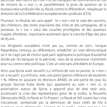
de victoire du « non », et parallèlement la prise de position de la
bureaucratie syndicale liée au Pasok contre le référendum, relayée par la
direction de la Confédération européenne des syndicats (CES).
Pourtant, le résultat est sans appel : le « non » est le vote des ouvriers,
des chômeurs, des zones populaires des villes et des campagnes, de la
jeunesse, le « oui » celui des couches privilégiées et des quartiers
huppés d’Athènes, majoritaire seulement dans la tranche d’âge des plus
de 65 ans.
Les dirigeants européens n’ont pas pu, comme en 2011, lorsque
Papandreou renonça au référendum, empêcher un vote démocratique
où il ne s’agit pas de choisir quel parti appliquera la politique d’austérité
dictée par les banques et le patronat, mais de se prononcer clairement
pour ou contre cette politique. C’est un vote sans précédent en Europe.
Alors que Syriza avait recueilli 2,2 millions de voix en janvier, le « non »
en a recueilli 3,5 millions, avec une participation inférieure de seulemnt
1 %. Même en ajoutant les électeurs d’ANEL et une partie de ceux du
groupe fasciste Aube dorée (qui appelaient au vote « non »), la
polarisation autour de Syriza a apporté plus de 600 000 voix,
accentuant la crise des représentants grecs de la troïka, la Nouvelle
Démocratie (ND), le Pasok et To Potami. Le Pasok et ND voient leur crise
s’accentuer, symbolisée par la démission de leurs chefs de file à
quelques jours d’intervalle. L’espoir de la troïka, repris par tous les