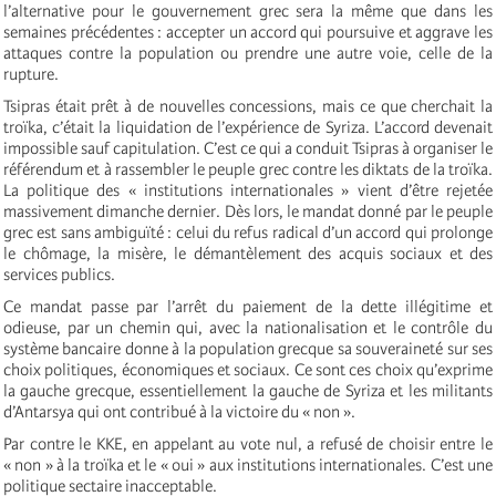
l’alternative pour le gouvernement grec sera la même que dans les
semaines précédentes : accepter un accord qui poursuive et aggrave les
attaques contre la population ou prendre une autre voie, celle de la
rupture.
Tsipras était prêt à de nouvelles concessions, mais ce que cherchait la
troïka, c’était la liquidation de l’expérience de Syriza. L’accord devenait
impossible sauf capitulation. C’est ce qui a conduit Tsipras à organiser le
référendum et à rassembler le peuple grec contre les diktats de la troïka.
La politique des « institutions internationales » vient d’être rejetée
massivement dimanche dernier. Dès lors, le mandat donné par le peuple
grec est sans ambiguïté : celui du refus radical d’un accord qui prolonge
le chômage, la misère, le démantèlement des acquis sociaux et des
services publics.
Ce mandat passe par l’arrêt du paiement de la dette illégitime et
odieuse, par un chemin qui, avec la nationalisation et le contrôle du
système bancaire donne à la population grecque sa souveraineté sur ses
choix politiques, économiques et sociaux. Ce sont ces choix qu’exprime
la gauche grecque, essentiellement la gauche de Syriza et les militants
d’Antarsya qui ont contribué à la victoire du « non ».
Par contre le KKE, en appelant au vote nul, a refusé de choisir entre le
« non » à la troïka et le « oui » aux institutions internationales. C’est une
politique sectaire inacceptable.