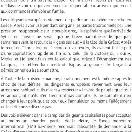
médias de voir un gouvernement « fréquentable » arriver rapidement
aux commandes s’envole en fumée.
Les dirigeants européens viennent de perdre une deuxième manche en
Grèce. Après avoir usé pendant cinq ans les partis traditionnels par une
pression insupportable sur le peuple grec, ils espéraient que l’arrivée de
Syriza en janvier ne serait qu’une brève parenthèse de quelques
semaines avant le retour des « gens sérieux » à la tête de la Grèce. Après
le recul de Tsipras lors de l’accord du 20 février, ils avaient fait le pari
d’une capitulation rapide et, fin juin, celui de la victoire du « oui ».
Merkel et Hollande faisaient le calcul que, grâce à l’étranglement des
banques, le référendum mettrait Tsipras à genoux, le forçant à
démissionner ou à se soumettre.
À l’aube de la troisième manche, le raisonnement est le même : après le
choc de leur défaite, les dirigeants européens reviennent avec leur
arrogance habituelle. Ils disent « respecter » le vote du peuple grec tout
en annonçant qu’ils n’en tiendront pas compte. Ils ne comptent rien
changer à leur politique et pour eux l’annulation ou même l’allégement
de la dette ne se discute pas.
Des voix s’élèvent dans le camp des dirigeants capitalistes pour accepter
au moins un abandon partiel de la dette, le Fonds monétaire
international (FMI) lui-même reconnaît l’absurdité de demander à la
Grèce d’étrangler son économie et d’accroître sa dette pour rembourser