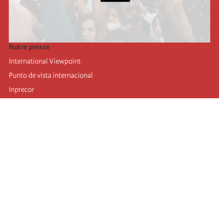
Notre presse
International Viewpoint
Punto de vista internacional
Inprecor
Facebook
Twitter
Mastodon
Telegram
L’Internationale
Dernier congrès de l’Internationale
Déclarations du bureau exécutif
Institut de formation (IIRE)
Jeunes