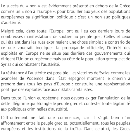
Le succès du « non » est évidemment présenté en dehors de la Grèce
comme un « non à l’Europe », pour brouiller aux yeux des populations
européennes sa signification politique : c’est un non aux politiques
d’austérité.
Malgré cela, dans toute l’Europe, ont eu lieu ces derniers jours de
nombreuses manifestations de soutien au peuple grec. Celles et ceux
qui étaient dans les rues exprimaient une chose simple : a contrario de
ce que voudrait inculquer la propagande officielle, l’intérêt des
exploités en Europe ne se situe pas derrière des gouvernements qui
dirigent l’Union européenne mais au côté de la population grecque et de
Syriza qui combattent l’austérité.
La résistance à l’austérité est possible. Les victoires de Syriza comme les
avancées de Podemos dans l’État espagnol montrent le chemin à
prendre dans tous les pays d’Europe : construire une représentation
politique des exploités face aux diktats capitalistes.
Dans toute l’Union européenne, nous devons exiger l’annulation de la
dette illégitime qui étrangle le peuple grec et contester toute légitimité
aux politiques criminelles d’austérité.
L’affrontement ne fait que commencer, car il s’agit bien d’un
affrontement entre le peuple grec et, potentiellement, tous les peuples
européens et les institutions de la troïka. Dans celui-ci, les Grecs