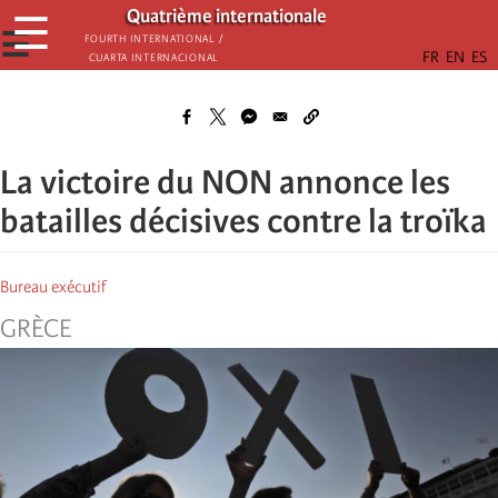
Aller
Quatrième internationale
☰
au
☰
Fourth International /
Cuarta Internacional
contenu
principal
La victoire du NON annonce les
batailles décisives contre la troïka
Bureau exécutif
GRÈCE