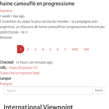
haine camouflé en progressisme
Inprecor
1 week 1 day ago
L’invention du «pays le plus raciste du monde» : la campagne anti-
argentine, un discours de haine camouflé en progressisme Antoine jeu
30/07/2026 - 16:11
Antoine
Pagination
Current
1
Page
2
Page
3
Page
4
Page
5
Page
6
Page
7
Next
next
Last
last
page
page
page
Checked
12 hours 20 minutes ago
URL
https://inprecor.fr/
Subscribe to Inprecor feed
Langue
Français
Search
Search
International Viewpoint