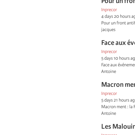
Pour un fro
Inprecor
4 days 20 hours a
Pour un front anti
jacques
Face aux é
Inprecor
5 days 10 hours a
Face aux événemen
Antoine
Macron ment
Inprecor
5 days 21 hours a
Macron ment : la 
Antoine
Les Malouin