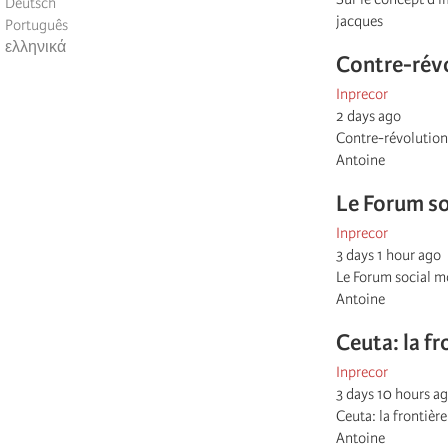
Deutsch
jacques
Português
ελληνικά
Contre-rév
Inprecor
2 days ago
Contre-révolution
Antoine
Le Forum so
Inprecor
3 days 1 hour ago
Le Forum social m
Antoine
Ceuta: la fr
Inprecor
3 days 10 hours a
Ceuta: la frontièr
Antoine