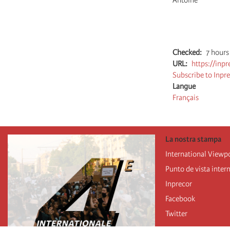
Antoine
Pagination
Checked
7 hours
URL
https://inpr
Subscribe to Inpr
Langue
Français
La nostra stampa
International Viewp
Punto de vista inter
Inprecor
Facebook
Twitter