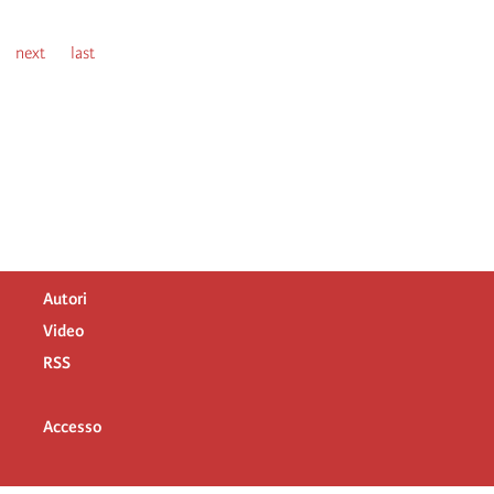
gina
Next
next
Last
last
page
page
Autori
Video
RSS
Accesso