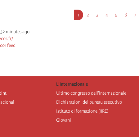
Current
1
Pagina
2
Pagina
3
Pagina
4
Pagina
5
Pagina
6
Pa
7
page
 32 minutes ago
ecor.fr/
ecor feed
L’Internazionale
oint
Ultimo congresso dell'internazionale
nacional
Dichiarazioni del bureau esecutivo
Istituto di formazione (IIRE)
Giovani