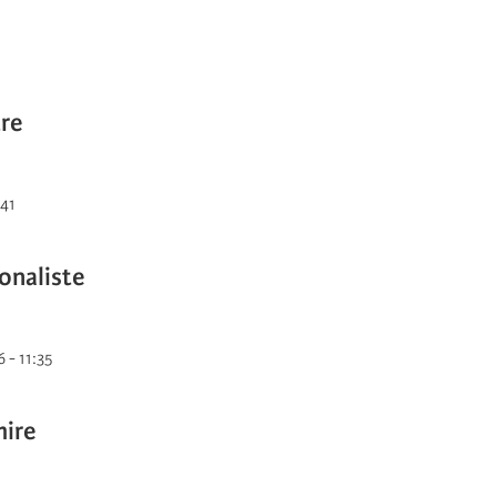
re
:41
ionaliste
 - 11:35
mire