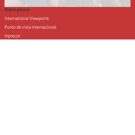
Notre presse
International Viewpoint
Punto de vista internacional
Inprecor
Facebook
Twitter
Mastodon
Telegram
L’Internationale
Dernier congrès de l’Internationale
Déclarations du bureau exécutif
Institut de formation (IIRE)
Jeunes
Auteurs
Vidéos
Flux RSS