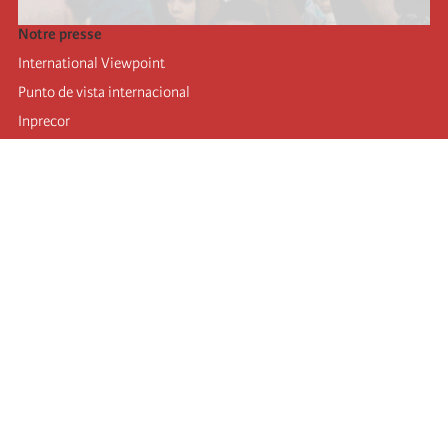
Notre presse
International Viewpoint
Punto de vista internacional
Inprecor
Facebook
Twitter
Mastodon
Telegram
L’Internationale
Dernier congrès de l’Internationale
Déclarations du bureau exécutif
Institut de formation (IIRE)
Jeunes
Auteurs
Vidéos