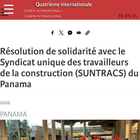
Aller
Quatrième internationale
☰
au
☰
Fourth International /
Cuarta Internacional
contenu
principal
Résolution de solidarité avec le
Syndicat unique des travailleurs
de la construction (SUNTRACS) du
Panama
2024
PANAMA