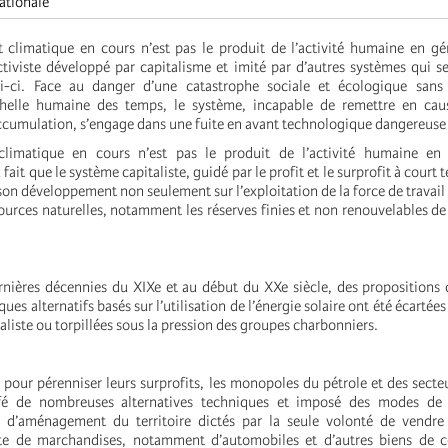
ationale
climatique en cours n’est pas le produit de l’activité humaine en gé
iviste développé par capitalisme et imité par d’autres systèmes qui s
lui-ci. Face au danger d’une catastrophe sociale et écologique sans
’échelle humaine des temps, le système, incapable de remettre en cau
cumulation, s’engage dans une fuite en avant technologique dangereuse e
limatique en cours n’est pas le produit de l’activité humaine en
ait que le système capitaliste, guidé par le profit et le surprofit à court t
son développement non seulement sur l’exploitation de la force de travail 
sources naturelles, notamment les réserves finies et non renouvelables d
rnières décennies du XIXe et au début du XXe siècle, des propositions
es alternatifs basés sur l’utilisation de l’énergie solaire ont été écartées 
italiste ou torpillées sous la pression des groupes charbonniers.
, pour pérenniser leurs surprofits, les monopoles du pétrole et des sect
fé de nombreuses alternatives techniques et imposé des modes de 
d’aménagement du territoire dictés par la seule volonté de vendre
nte de marchandises, notamment d’automobiles et d’autres biens de