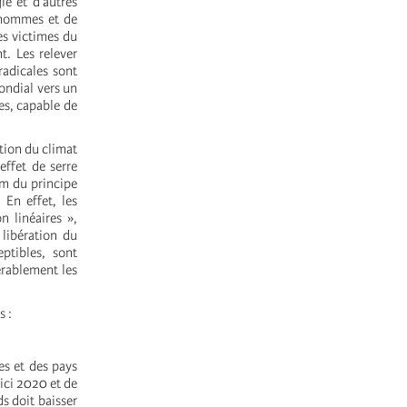
e et d’autres
d’hommes et de
es victimes du
t. Les relever
radicales sont
ondial vers un
es, capable de
tion du climat
effet de serre
om du principe
 En effet, les
n linéaires »,
 libération du
ptibles, sont
érablement les
s :
es et des pays
ici 2020 et de
s doit baisser