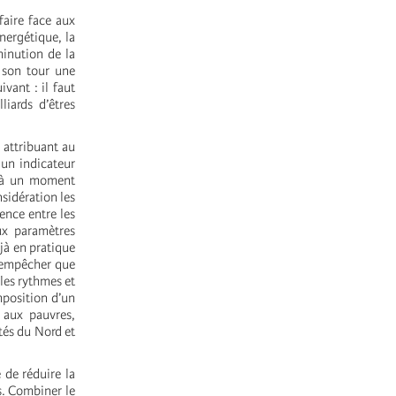
aire face aux
nergétique, la
minution de la
 son tour une
vant : il faut
iards d’êtres
 attribuant au
 un indicateur
e à un moment
sidération les
rence entre les
ux paramètres
éjà en pratique
r empêcher que
les rythmes et
imposition d’un
 aux pauvres,
tés du Nord et
 de réduire la
s. Combiner le