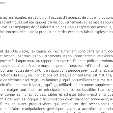
sse.
es 40 ans écoulés, en dépit d’un faisceau d’évidences de plus en plus conv
s scientifiques ont été ignorés par les gouvernements et les médias bour
elayé les campagnes de désinformation des lobbies capitalistes alors que
isation néolibérale de la production et des échanges faisait exploser le
e.
ut du XXIe siècle, les causes du réchauffement sont parfaitement do
t reconnu par tous les gouvernements, les solutions techniques existent,
ugmente à chaque nouveau rapport des experts. Faute de politique volonta
 hausse de la température moyenne pourrait dépasser +6°C d’ici 2100, 
 pour une hausse de +3,25°C (par rapport à la période pré-industrielle), si
ections du GIEC, les inondations côtières, selon certaines estimations, 
s de victimes d’ici 2050, les famines jusqu’à 600 millions et la malaria
rie d’eau pourrait frapper jusqu’à 3,5 milliards de personnes supplément
nue malgré tout à utiliser principalement les combustibles fossiles,
ntionnelles (huiles lourdes, sables et schistes bitumineux) ainsi qu
on à bas prix. La logique d’accumulation constituant son fondement, le
fuites en avant productivistes qui impliquent des technologies d
 nucléaire, manipulations génétiques visant à accroître la produ