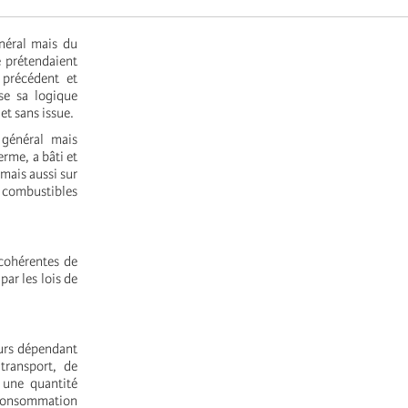
néral mais du
e prétendaient
 précédent et
se sa logique
t sans issue.
 général mais
erme, a bâti et
mais aussi sur
e combustibles
 cohérentes de
par les lois de
eurs dépendant
transport, de
 une quantité
 consommation