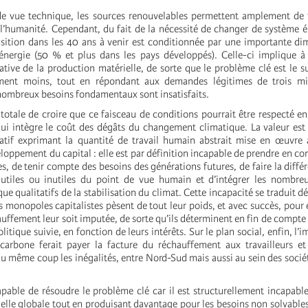
e vue technique, les sources renouvelables permettent amplement de f
 l’humanité. Cependant, du fait de la nécessité de changer de système é
ansition dans les 40 ans à venir est conditionnée par une importante di
nergie (50 % et plus dans les pays développés). Celle-ci implique à
ative de la production matérielle, de sorte que le problème clé est le sui
ment moins, tout en répondant aux demandes légitimes de trois mill
ombreux besoins fondamentaux sont insatisfaits.
 totale de croire que ce faisceau de conditions pourrait être respecté en
ui intègre le coût des dégâts du changement climatique. La valeur est
atif exprimant la quantité de travail humain abstrait mise en œuvr
oppement du capital : elle est par définition incapable de prendre en con
es, de tenir compte des besoins des générations futures, de faire la diffé
 utiles ou inutiles du point de vue humain et d’intégrer les nombre
que qualitatifs de la stabilisation du climat. Cette incapacité se traduit d
es monopoles capitalistes pèsent de tout leur poids, et avec succès, pou
auffement leur soit imputée, de sorte qu’ils déterminent en fin de compte 
litique suivie, en fonction de leurs intérêts. Sur le plan social, enfin, l’
carbone ferait payer la facture du réchauffement aux travailleurs et
u même coup les inégalités, entre Nord-Sud mais aussi au sein des socié
apable de résoudre le problème clé car il est structurellement incapable
elle globale tout en produisant davantage pour les besoins non solvable