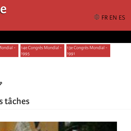
le
Mondial -
14e Congrès Mondial -
13e Congrès Mondial -
1995
1991
s tâches