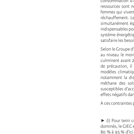
consommation d’é
ressources sont n
femmes qui vivent
réchauffement. Le
simultanément équ
indispensables po
système énergétiq
satisfaire les bes
Selon le Groupe d’
au niveau le moin
culminent avant 2
de précaution, il
modèles climatiqu
notamment la disl
méthane des sols
susceptibles d’acc
effets négatifs da
A ces contraintes 
► (i) Pour tenir c
dominés, le GIEC e
80 % à 95 % d’ici