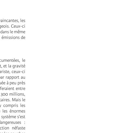
aincantes, les
geois. Ceux-ci
, dans le même
s émissions de
cumentées, le
 et la gravité
riste, ceux-ci
par rapport au
tuée à peu près
feraient entre
 300 millions,
aires. Mais le
 y compris les
e les énormes
 système s’est
angereuses :
ction néfaste