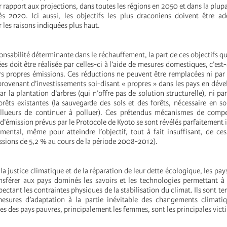
 rapport aux projections, dans toutes les régions en 2050 et dans la plupa
dès 2020. Ici aussi, les objectifs les plus draconiens doivent être 
les raisons indiquées plus haut.
ponsabilité déterminante dans le réchauffement, la part de ces objectifs q
s doit être réalisée par celles-ci à l’aide de mesures domestiques, c’est-
rs propres émissions. Ces réductions ne peuvent être remplacées ni par
 provenant d’investissements soi-disant « propres » dans les pays en dé
par la plantation d’arbres (qui n’offre pas de solution structurelle), ni pa
orêts existantes (la sauvegarde des sols et des forêts, nécessaire en so
llueurs de continuer à polluer). Ces prétendus mécanismes de compe
d’émission prévus par le Protocole de Kyoto se sont révélés parfaitement i
mental, même pour atteindre l’objectif, tout à fait insuffisant, de ce
ssions de 5,2 % au cours de la période 2008-2012).
la justice climatique et de la réparation de leur dette écologique, les pay
nsférer aux pays dominés les savoirs et les technologies permettant à
ectant les contraintes physiques de la stabilisation du climat. Ils sont t
mesures d’adaptation à la partie inévitable des changements climatiq
s des pays pauvres, principalement les femmes, sont les principales vict