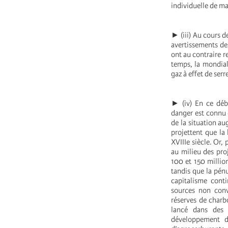
individuelle de ma
► (iii) Au cours d
avertissements de
ont au contraire r
temps, la mondial
gaz à effet de serr
► (iv) En ce déb
danger est connu e
de la situation a
projettent que la
XVIIIe siècle. Or,
au milieu des proj
100 et 150 million
tandis que la pénu
capitalisme conti
sources non conve
réserves de charb
lancé dans des 
développement du