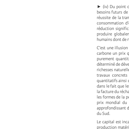
► (iv) Du point d
besoins futurs de
réussite de la tr
consommation d’é
réduction signific
produire globale
humains dont de n
C’est une illusion
carbone un prix q
purement quantit
déterminé de dével
richesses naturell
travaux concrets
quantitatifs ainsi 
dans le fait que l
la facture du réch
les formes de la po
prix mondial du 
approfondissant d
du Sud.
Le capital est inc
production matéri