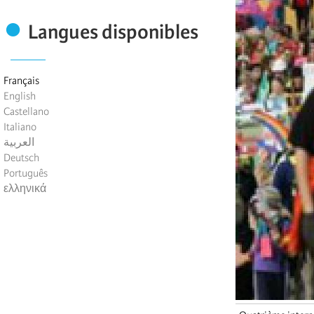
Langues disponibles
Français
English
Castellano
Italiano
العربية
Deutsch
Português
ελληνικά