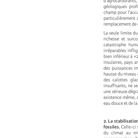
d’agrocarburants,
géologiques prof
champ pour l’accu
particulièrement 
remplacement de 
La seule limite du
richesse et surc
catastrophe huma
irréparables infl
bien inférieur à +
insulaires, pays 
des puissances i
hausse du niveau 
des calottes gla
insuffisants, ne s
une sérieuse dégra
existence même, d
eau douce et de la
2. La stabilisati
fossiles.
Celle-ci
du climat au ni