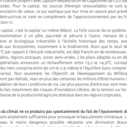
 « charbon propre » avec capture-séquestration de Gigatonnes de CO2 da
ondes. Pour le capital, les sources d’énergie renouvelables ne sont 
mulation de valeur, ce qui explique que leur mise en oeuvre peut pren
destructrices et vient en complément de l’approvisionnement par les fo
ceux-ci.
 capital, c’est le capital lui-même (Marx). La folle course de ce systèm
onsommation à un pôle, pauvreté et pénurie à l’autre, menace de p
ine et écologique irréversible à l’échelle historique des temps, av
igés aux écosystèmes, notamment à la biodiversité. Alors que le seuil d
2°C par rapport à l’ère pré-industrielle, est déjà franchi en de nombreuses
andins, régions arctiques, zones semi-arides…) les plans adoptés ou en d
mpérialistes annoncent un réchauffement entre +3,2 et +4,9°C, corres
des mers comprise entre 60 cm et 2,9 mètres à l’équilibre (sans compter 
ciaires). Non seulement les Objectifs de Développement du Milléna
eront pas réalisés, mais en plus des centaines de millions d’êtres humains
dation de leurs conditions de vie. Les plus pauvres d’entre eux sont men
u fait notamment des risques d’inondation côtière, de la tension sur les
 baisse de la productivité agricole attendue dans les régions tropicales.
on du climat ne se produira pas spontanément du fait de l’épuisement 
 sont amplement suffisantes pour provoquer le basculement climatique. La
veau le moins dangereux possible nécessite une diminution draco