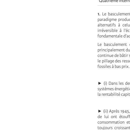
Quatrième intern
1.
Le basculement 
paradigme product
alternatifs à ce
irréversible à l
fondamentale d’ac
Le basculement c
principalement du f
continue de bâtir 
le pillage des res
fossiles à bas prix.
► (i) Dans les de
systèmes énergétiqu
la rentabilité cap
► (ii) Après 1945
de lui ont étouf
consommation et 
toujours croissa