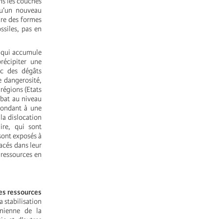
ns les couches
qu’un nouveau
dre des formes
ssiles, pas en
e qui accumule
récipiter une
ec des dégâts
e dangerosité,
 régions (Etats
ébat au niveau
pondant à une
la dislocation
ire, qui sont
 sont exposés à
acés dans leur
 ressources en
des ressources
 stabilisation
nienne de la