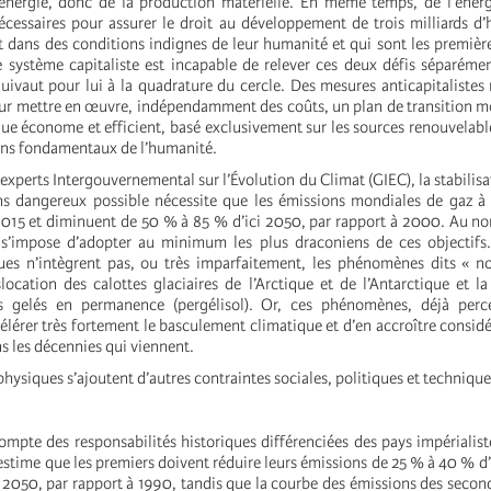
nergie, donc de la production matérielle. En même temps, de l’énergi
écessaires pour assurer le droit au développement de trois milliards 
 dans des conditions indignes de leur humanité et qui sont les premièr
 système capitaliste est incapable de relever ces deux défis séparémen
ivaut pour lui à la quadrature du cercle. Des mesures anticapitalistes 
ur mettre en œuvre, indépendamment des coûts, un plan de transition m
ue économe et efficient, basé exclusivement sur les sources renouvelabl
oins fondamentaux de l’humanité.
experts Intergouvernemental sur l’Évolution du Climat (GIEC), la stabilisa
s dangereux possible nécessite que les émissions mondiales de gaz à 
015 et diminuent de 50 % à 85 % d’ici 2050, par rapport à 2000. Au n
 s’impose d’adopter au minimum les plus draconiens de ces objectifs.
es n’intègrent pas, ou très imparfaitement, les phénomènes dits « no
ocation des calottes glaciaires de l’Arctique et de l’Antarctique et la
 gelés en permanence (pergélisol). Or, ces phénomènes, déjà perce
élérer très fortement le basculement climatique et d’en accroître consid
ns les décennies qui viennent.
physiques s’ajoutent d’autres contraintes sociales, politiques et technique
ompte des responsabilités historiques différenciées des pays impérialist
stime que les premiers doivent réduire leurs émissions de 25 % à 40 % d’
 2050, par rapport à 1990, tandis que la courbe des émissions des second