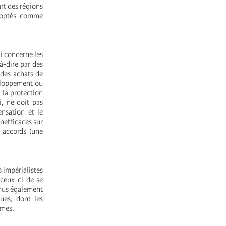
rt des régions
adoptés comme
ui concerne les
à-dire par des
 des achats de
veloppement ou
r la protection
i, ne doit pas
nsation et le
nefficaces sur
s accords (une
s impérialistes
 ceux-ci de se
enus également
ues, dont les
imes.