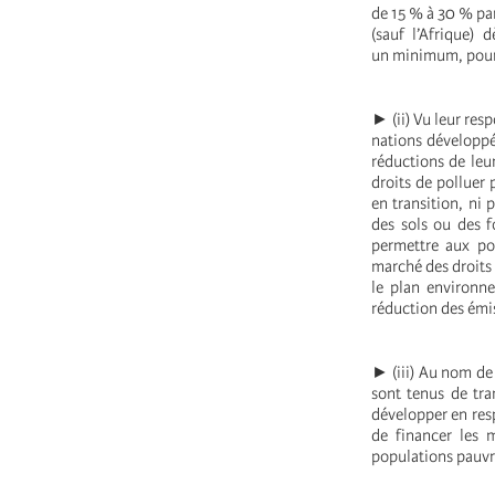
de 15 % à 30 % par
(sauf l’Afrique) 
un minimum, pour 
► (ii) Vu leur res
nations développée
réductions de leu
droits de polluer
en transition, ni 
des sols ou des f
permettre aux po
marché des droits 
le plan environne
réduction des émi
► (iii) Au nom de 
sont tenus de tra
développer en resp
de financer les 
populations pauvre