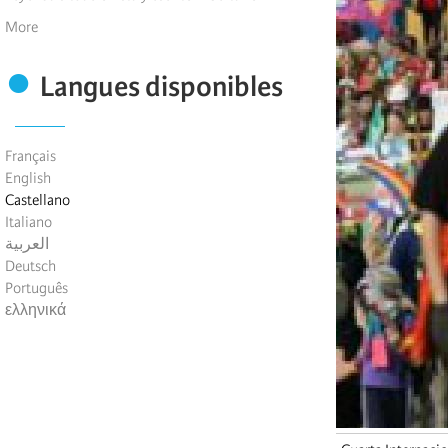
More
Langues disponibles
Français
English
Castellano
Italiano
العربية
Deutsch
Português
ελληνικά