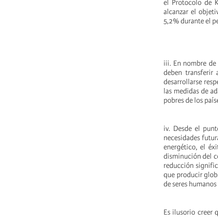
el Protocolo de K
alcanzar el objet
5,2% durante el p
iii. En nombre de 
deben transferir
desarrollarse resp
las medidas de ada
pobres de los país
iv. Desde el punt
necesidades futur
energético, el éx
disminución del c
reducción signifi
que producir glob
de seres humanos 
Es ilusorio creer