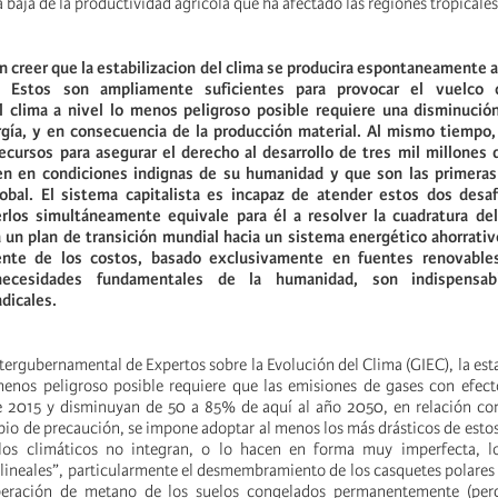
a baja de la productividad agrícola que ha afectado las regiones tropicales
on creer que la estabilizacion del clima se producira espontaneamente a
s. Estos son ampliamente suficientes para provocar el vuelco 
el clima a nivel lo menos peligroso posible requiere una disminución
ía, y en consecuencia de la producción material. Al mismo tiempo,
recursos para asegurar el derecho al desarrollo de tres mil millones
n en condiciones indignas de su humanidad y que son las primeras
obal. El sistema capitalista es incapaz de atender estos dos desa
rlos simultáneamente equivale para él a resolver la cuadratura del 
 un plan de transición mundial hacia un sistema energético ahorrativ
nte de los costos, basado exclusivamente en fuentes renovable
 necesidades fundamentales de la humanidad, son indispensa
adicales.
ergubernamental de Expertos sobre la Evolución del Clima (GIEC), la esta
menos peligroso posible requiere que las emisiones de gases con efec
e 2015 y disminuyan de 50 a 85% de aquí al año 2050, en relación co
pio de precaución, se impone adoptar al menos los más drásticos de estos
los climáticos no integran, o lo hacen en forma muy imperfecta, 
ineales”, particularmente el desmembramiento de los casquetes polares d
iberación de metano de los suelos congelados permanentemente (perge