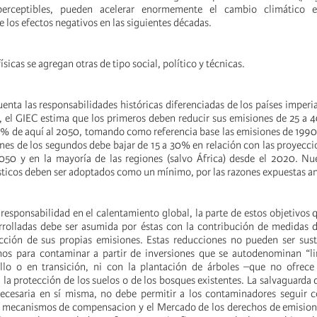
erceptibles, pueden acelerar enormemente el cambio climático e
 los efectos negativos en las siguientes décadas.
ísicas se agregan otras de tipo social, político y técnicas.
uenta las responsabilidades históricas diferenciadas de los países imperia
 el GIEC estima que los primeros deben reducir sus emisiones de 25 a 
% de aquí al 2050, tomando como referencia base las emisiones de 1990
ones de los segundos debe bajar de 15 a 30% en relación con las proyecci
050 y en la mayoría de las regiones (salvo África) desde el 2020. Nu
sticos deben ser adoptados como un mínimo, por las razones expuestas a
u responsabilidad en el calentamiento global, la parte de estos objetivos
rrolladas debe ser asumida por éstas con la contribución de medidas 
cción de sus propias emisiones. Estas reducciones no pueden ser sust
os para contaminar a partir de inversiones que se autodenominan “li
ollo o en transición, ni con la plantación de árboles –que no ofrece
n la protección de los suelos o de los bosques existentes. La salvaguarda 
necesaria en sí misma, no debe permitir a los contaminadores seguir 
 mecanismos de compensacion y el Mercado de los derechos de emision 