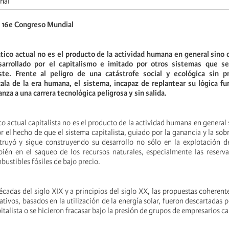
onal
16e Congreso Mundial
ático actual no es el producto de la actividad humana en general
sino 
sarrollado por el capitalismo e imitado por otros sistemas que s
este.
Frente al peligro de una catástrofe social y ecológica sin 
cala de la era humana, el sistema, incapaz de replantear su lógica f
nza a una carrera tecnológica peligrosa y sin salida.
o actual capitalista no es el producto de la actividad humana en general 
 el hecho de que el sistema capitalista, guiado por la ganancia y la sob
truyó y sigue construyendo su desarrollo no sólo en la explotación d
bién en el saqueo de los recursos naturales, especialmente las reserva
ustibles fósiles de bajo precio.
décadas del siglo XIX y a principios del siglo XX, las propuestas coherent
ativos, basados en la utilización de la energía solar, fueron descartadas p
pitalista o se hicieron fracasar bajo la presión de grupos de empresarios c