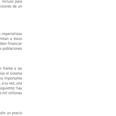
 incluso para
misiones de un
 imperialistas
mitan a éstos
eben financiar
as poblaciones
r frente a las
iar el sistema
una importante
 a su vez, una
siguiente: hay
s mil millones
rbón un precio