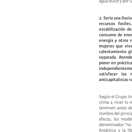
agua dulce y por l
2.
Seria una ilusi
recursos fosile
estabilización d
consumo de energ
energía y otros 
mujeres que vive
calentamiento gl
separada. Atende
poner en práctica
independienteme
satisfacer las
anticapitalistas r
Según el Grupo Int
clima a nivel lo 
terminen antes d
nombre del princi
efecto, los mode
denominados “no l
Antártico y la l