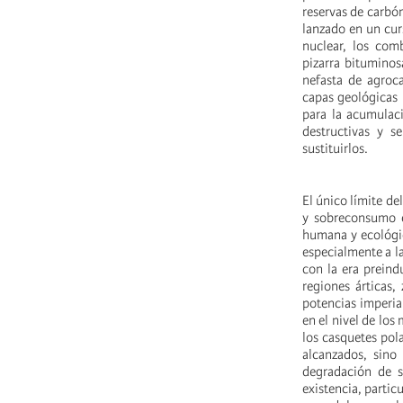
reservas de carbón
lanzado en un curs
nuclear, los comb
pizarra bituminos
nefasta de agroc
capas geológicas 
para la acumulaci
destructivas y s
sustituirlos.
El único límite de
y sobreconsumo e
humana y ecológica
especialmente a l
con la era preind
regiones árticas,
potencias imperia
en el nivel de los
los casquetes pola
alcanzados, sino
degradación de 
existencia, partic