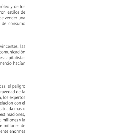
róleo y de los
ron estilos de
 de vender una
es de consumo
vincentes, las
 comunicación
s capitalistas
mercio hacían
as, el peligro
gravedad de la
, los expertos
elacion con el
, situada mas o
 estimaciones,
 millones y la
de millones de
lmente enormes