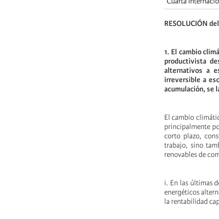
Cuarta Internaci
RESOLUCIÓN del 
1. El cambio clim
productivista de
alternativos a 
irreversible a es
acumulación, se la
El cambio climátic
principalmente por
corto plazo, cons
trabajo, sino tam
renovables de comb
i. En las últimas 
energéticos altern
la rentabilidad ca