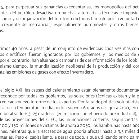
45, para perpetuar sus ganancias excedentarias, los monopolios del pet
ntes del petróleo desactivaron muchas alternativas técnicas e impusie
nsumo y de organización del territorio dictados tan solo por la voluntad
 creciente de mercancías, especialmente automóviles y otros bien
as.
últimos 40 años, a pesar de un conjunto de evidencias cada vez más con
los científicos fueron ignoradas por los gobiernos y los medios de
por el contrario, han alternado campañas de desinformación de los lobbie
mismo tiempo, la mundialización neoliberal de la producción y del co
e las emisiones de gases con efecto invernadero.
 del siglo XXI, las causas del calentamiento están plenamente documentad
reconoce por todos los gobiernos, las soluciones técnicas existen y la 
en cada nuevo informe de los expertos. Por falta de politica voluntarista
lza de la temperatura media podria superar 6 grados de aqui a 2100, en r
on un alza de + 3, 25 grados C (en relacion con el periodo pre industrial)
 las proyecciones del GIEC, las inundaciones costeras, segun ciertas
 100 y 150 millones de victimas de ahora a 2050, las hambrunas hasta 600
nes, mientras que la escasez de agua podria afectar hasta a 3,5 miles 
tarias.
Pero el capitalismo, a pesar de todo, sigue utilizando principa