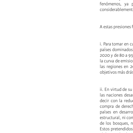
fenómenos, ya p
considerablemente
A estas presiones f
i. Para tomar en c
países dominados,
2020 y de 80 a 95
la curva de emisi
las regiones en 2
objetivos más drá
ii. En virtud de s
las naciones desa
decir con la redu
compra de derech
países en desarr
estructural, ni co
de los bosques, 
Estos pretendidos