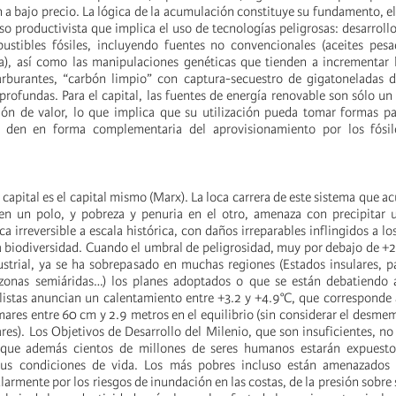
 a bajo precio. La lógica de la acumulación constituye su fundamento, el
o productivista que implica el uso de tecnologías peligrosas: desarrollo
ustibles fósiles, incluyendo fuentes no convencionales (aceites pesa
a), así como las manipulaciones genéticas que tienden a incrementar 
arburantes, “carbón limpio” con captura-secuestro de gigatoneladas 
profundas. Para el capital, las fuentes de energía renovable son sólo 
ón de valor, lo que implica que su utilización pueda tomar formas pa
e den en forma complementaria del aprovisionamiento por los fósi
l capital es el capital mismo (Marx). La loca carrera de este sistema que 
n un polo, y pobreza y penuria en el otro, amenaza con precipitar u
 irreversible a escala histórica, con daños irreparables inflingidos a lo
a biodiversidad. Cuando el umbral de peligrosidad, muy por debajo de +2
ustrial, ya se ha sobrepasado en muchas regiones (Estados insulares, p
 zonas semiáridas…) los planes adoptados o que se están debatiendo a
listas anuncian un calentamiento entre +3.2 y +4.9°C, que correspond
 mares entre 60 cm y 2.9 metros en el equilibrio (sin considerar el desm
res). Los Objetivos de Desarrollo del Milenio, que son insuficientes, no
 que además cientos de millones de seres humanos estarán expuesto
sus condiciones de vida. Los más pobres incluso están amenazados
ularmente por los riesgos de inundación en las costas, de la presión sobre