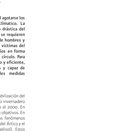
.
l agotarse los
climatico.
La
 drástica del
 se requieren
 de hombres y
 víctimas del
fíos en forma
círculo. Para
o y eficiente,
s y capaz de
bles medidas
bilización del
to invernadero
n el 2000. En
 objetivos. En
los fenómenos
el Ártico y el
lisol). Estos