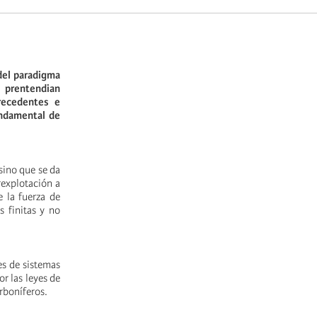
del paradigma
e prentendian
precedentes e
undamental de
sino que se da
rexplotación a
e la fuerza de
s finitas y no
es de sistemas
or las leyes de
arboníferos.