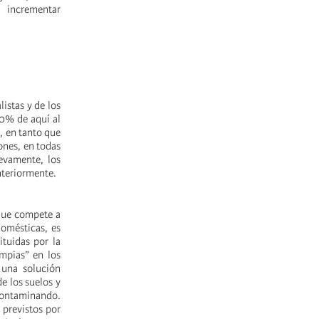
 incrementar
listas y de los
40% de aquí al
, en tanto que
ones, en todas
evamente, los
nteriormente.
 que compete a
domésticas, es
ituidas por la
mpias” en los
 una solución
de los suelos y
contaminando.
previstos por