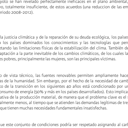
yoto se han revelado perfectamente ineficaces en el plano ambiental,
ivo, totalmente insuficiente, de estos acuerdos (una reduccion de las e
eriodo 2008-2012).
la justicia climática y de la reparación de su deuda ecológica, los países
 a los países dominados los conocimientos y las tecnologías que per
etando las limitaciones físicas de la estabilización del clima. También d
ptación a la parte inevitable de los cambios climáticos, de los cuales l
es pobres, principalmente las mujeres, son las principales víctimas.
o de vista técnico, las fuentes renovables permiten ampliamente hace
as de la humanidad. Sin embargo, por el hecho de la necesidad de camb
ito de la transición en los siguientes 40 años está condicionado por 
onsumo de energía (50% y más en los países desarrollados). Esto implica,
cativa de la producción material, de manera que el problema clave es el 
almente menos, al tiempo que se atienden las demandas legítimas de tre
que tienen muchas necesidades fundamentales insatisfechas.
 que este conjunto de condiciones podría ser respetado asignando al ca