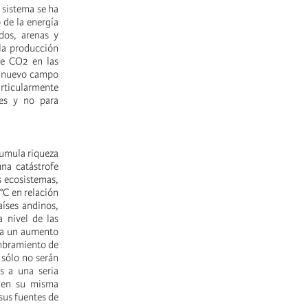
 sistema se ha
 de la energía
dos, arenas y
la producción
de CO2 en las
un nuevo campo
rticularmente
les y no para
acumula riqueza
na catástrofe
s ecosistemas,
°C en relación
aíses andinos,
 nivel de las
e a un aumento
embramiento de
 sólo no serán
s a una seria
 en su misma
 sus fuentes de