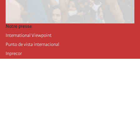
Notre presse
International Viewpoint
Punto de vista internacional
Inprecor
Facebook
Twitter
Mastodon
Telegram
L’Internationale
Dernier congrès de l’Internationale
Déclarations du bureau exécutif
Institut de formation (IIRE)
Jeunes
Auteurs