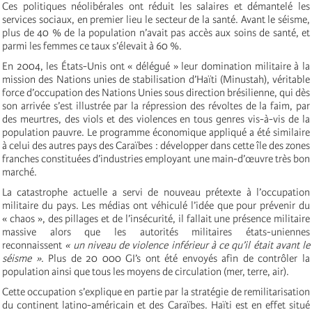
Ces politiques néolibérales ont réduit les salaires et démantelé les
services sociaux, en premier lieu le secteur de la santé. Avant le séisme,
plus de 40 % de la population n’avait pas accès aux soins de santé, et
parmi les femmes ce taux s’élevait à 60 %.
En 2004, les États-Unis ont « délégué » leur domination militaire à la
mission des Nations unies de stabilisation d’Haïti (Minustah), véritable
force d’occupation des Nations Unies sous direction brésilienne, qui dès
son arrivée s’est illustrée par la répression des révoltes de la faim, par
des meurtres, des viols et des violences en tous genres vis-à-vis de la
population pauvre. Le programme économique appliqué a été similaire
à celui des autres pays des Caraïbes : développer dans cette île des zones
franches constituées d’industries employant une main-d’œuvre très bon
marché.
La catastrophe actuelle a servi de nouveau prétexte à l’occupation
militaire du pays. Les médias ont véhiculé l’idée que pour prévenir du
« chaos », des pillages et de l’insécurité, il fallait une présence militaire
massive alors que les autorités militaires états-uniennes
reconnaissent
« un niveau de violence inférieur à ce qu’il était avant le
séisme »
. Plus de 20 000 GI’s ont été envoyés afin de contrôler la
population ainsi que tous les moyens de circulation (mer, terre, air).
Cette occupation s’explique en partie par la stratégie de remilitarisation
du continent latino-américain et des Caraïbes. Haïti est en effet situé