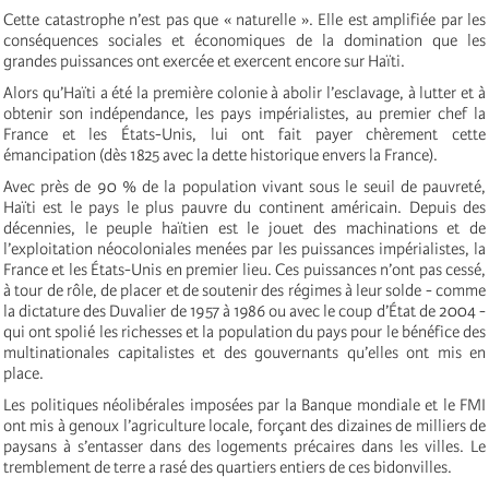
Cette catastrophe n’est pas que « naturelle ». Elle est amplifiée par les
conséquences sociales et économiques de la domination que les
grandes puissances ont exercée et exercent encore sur Haïti.
Alors qu’Haïti a été la première colonie à abolir l’esclavage, à lutter et à
obtenir son indépendance, les pays impérialistes, au premier chef la
France et les États-Unis, lui ont fait payer chèrement cette
émancipation (dès 1825 avec la dette historique envers la France).
Avec près de 90 % de la population vivant sous le seuil de pauvreté,
Haïti est le pays le plus pauvre du continent américain. Depuis des
décennies, le peuple haïtien est le jouet des machinations et de
l’exploitation néocoloniales menées par les puissances impérialistes, la
France et les États-Unis en premier lieu. Ces puissances n’ont pas cessé,
à tour de rôle, de placer et de soutenir des régimes à leur solde - comme
la dictature des Duvalier de 1957 à 1986 ou avec le coup d’État de 2004 -
qui ont spolié les richesses et la population du pays pour le bénéfice des
multinationales capitalistes et des gouvernants qu’elles ont mis en
place.
Les politiques néolibérales imposées par la Banque mondiale et le FMI
ont mis à genoux l’agriculture locale, forçant des dizaines de milliers de
paysans à s’entasser dans des logements précaires dans les villes. Le
tremblement de terre a rasé des quartiers entiers de ces bidonvilles.