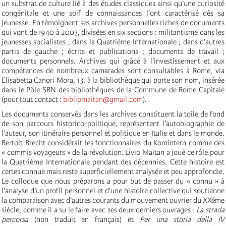
un substrat de culture lié à des études classiques ainsi qu’une curiosité
congénitale et une soif de connaissances l’ont caractérisé dès sa
jeunesse. En témoignent ses archives personnelles riches de documents
qui vont de 1940 à 2003, divisées en six sections : militantisme dans les
jeunesses socialistes ; dans la Quatrième Internationale ; dans d’autres
partis de gauche ; écrits et publications ; documents de travail ;
documents personnels. Archives qui grâce à l’investissement et aux
compétences de nombreux camarades sont consultables à Rome, via
Elisabetta Canori Mora, 13, à la bibliothèque qui porte son nom, insérée
dans le Pôle SBN des bibliothèques de la Commune de Rome Capitale
(pour tout contact :
bibliomaitan@gmail.com
)
.
Les documents conservés dans les archives constituent la toile de fond
de son parcours historico-politique, représentent l’autobiographie de
l’auteur, son itinéraire personnel et politique en Italie et dans le monde.
Bertolt Brecht considérait les fonctionnaires du Komintern comme des
« commis voyageurs » de la révolution. Livio Maitan a joué ce rôle pour
la Quatrième Internationale pendant des décennies. Cette histoire est
certes connue mais reste superficiellement analysée et peu approfondie.
Le colloque que nous préparons a pour but de passer du « connu » à
l’analyse d’un profil personnel et d’une histoire collective qui soutienne
la comparaison avec d’autres courants du mouvement ouvrier du XXème
siècle, comme il a su le faire avec ses deux derniers ouvrages :
La
strada
percorsa
(non traduit en français) et
Per una storia della IV