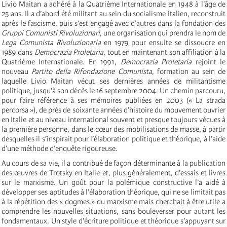
Livio Maitan a adhéré à la Quatrième Internationale en 1948 à l’âge de
25 ans. Il a d’abord été militant au sein du socialisme italien, reconstruit
après le fascisme, puis s’est engagé avec d’autres dans la fondation des
Gruppi Comunisti Rivoluzionari
, une organisation qui prendra le nom de
Lega Comunista Rivoluzionaria
en 1979 pour ensuite se dissoudre en
1989 dans
Democrazia Proletaria
, tout en maintenant son affiliation à la
Quatrième Internationale. En 1991,
Democrazia Proletaria
rejoint le
nouveau
Partito della Rifondazione Comunista
, formation au sein de
laquelle Livio Maitan vécut ses dernières années de militantisme
politique, jusqu’à son décès le 16 septembre 2004. Un chemin parcouru,
pour faire référence à ses mémoires publiées en 2003 (« La strada
percorsa »), de près de soixante années d’histoire du mouvement ouvrier
en Italie et au niveau international souvent et presque toujours vécues à
la première personne, dans le cœur des
mobilisations de masse, à partir
desquelles il s’inspirait pour l’élaboration politique et théorique, à l’aide
d’une méthode d’enquête rigoureuse.
Au cours de sa vie, il a contribué de façon déterminante à la publication
des œuvres de Trotsky en Italie et, plus généralement, d’essais et livres
sur le marxisme
. Un goût pour la polémique constructive l’a aidé à
développer ses aptitudes à l’élaboration théorique, qui ne se limitait pas
à la répétition des « dogmes » du marxisme mais cherchait à être utile a
comprendre les nouvelles situations, sans bouleverser pour autant les
fondamentaux. Un style d’écriture politique et théorique s’appuyant sur