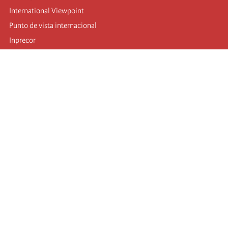
International Viewpoint
Punto de vista internacional
Inprecor
Facebook
Twitter
Mastodon
Telegram
L’Internationale
Dernier congrès de l’Internationale
Déclarations du bureau exécutif
Institut de formation (IIRE)
Jeunes
Auteurs
Vidéos
Flux RSS