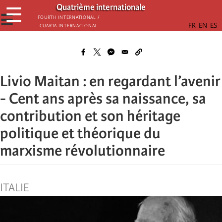
Aller
Quatrième internationale
☰
au
☰
Fourth International /
Cuarta Internacional
contenu
principal
Livio Maitan : en regardant l’avenir
- Cent ans après sa naissance, sa
contribution et son héritage
politique et théorique du
marxisme révolutionnaire
ITALIE