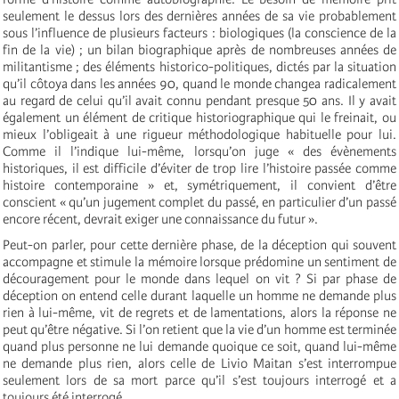
seulement le dessus lors des dernières années de sa vie probablement
sous l’influence de plusieurs facteurs : biologiques (la conscience de la
fin de la vie) ; un bilan biographique après de nombreuses années de
militantisme ; des éléments historico-politiques, dictés par la situation
qu’il côtoya dans les années 90, quand le monde changea radicalement
au regard de celui qu’il avait connu pendant presque 50 ans. Il y avait
également un élément de critique historiographique qui le freinait, ou
mieux l’obligeait à une rigueur méthodologique habituelle pour lui.
Comme il l’indique lui-même, lorsqu’on juge « des évènements
historiques, il est difficile d’éviter de trop lire l’histoire passée comme
histoire contemporaine » et, symétriquement, il convient d’être
conscient « qu’un jugement complet du passé, en particulier d’un passé
encore récent, devrait exiger une connaissance du futur ».
Peut-on parler, pour cette dernière phase, de la déception qui souvent
accompagne et stimule la mémoire lorsque prédomine un sentiment de
découragement pour le monde dans lequel on vit ? Si par phase de
déception on entend celle durant laquelle un homme ne demande plus
rien à lui-même, vit de regrets et de lamentations, alors la réponse ne
peut qu’être négative. Si l’on retient que la vie d’un homme est terminée
quand plus personne ne lui demande quoique ce soit, quand lui-même
ne demande plus rien, alors celle de Livio Maitan s’est interrompue
seulement lors de sa mort parce qu’il s’est toujours interrogé et a
toujours été interrogé.