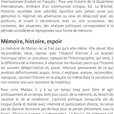
Internazionale
(traduit en français : Pour une histoire de la Quatrième
Internationale. Itinéraire d’un communiste critique, Ed. La Brèche).
Histoires racontées avec sobriété, équilibre sans jamais vouer aux
gémonies ni mépriser ses adversaires ou ceux en désaccord avec ses
positions, et visant à reconstruire, avec un soin scrupuleux, des
contextes, des situations, des analyses politiques correspondant à la
période considérée et reproposées sous forme de mémoire.
Mémoire, histoire, espoir
La mémoire de Maitan ne se fiait pas qu’à elle-même. Elle devait être
reconsidérée, relue, reprise, avec l’objectif d’arriver à un examen
historique selon un processus, typique de l’historiographie, qui tend, à
la différence de la mémoire, à relativiser les résultats parce que l’histoire
est souvent délégitimation du passé, relecture permanente de ce qui
semblait définitivement acquis. Ainsi, il explique, analyse, reconsidère,
repropose, raconte l’histoire en se plaçant lui-même dans la narration et
non comme une voix racontant de l’extérieur.
Pour Livio Maitan, il y a eu un temps long pour faire et agir
politiquement et un temps, bien plus court, de la mémoire, du besoin de
raconter et de se remémorer. L’activité politique, lorsqu’elle est de
longue durée et menée avec intensité et participation directe, ne laisse
pas de place et ne trouve pas de lieux pour se penser pleinement sous la
forme d’histoire comme autobiographie. Le besoin de mémoire prit