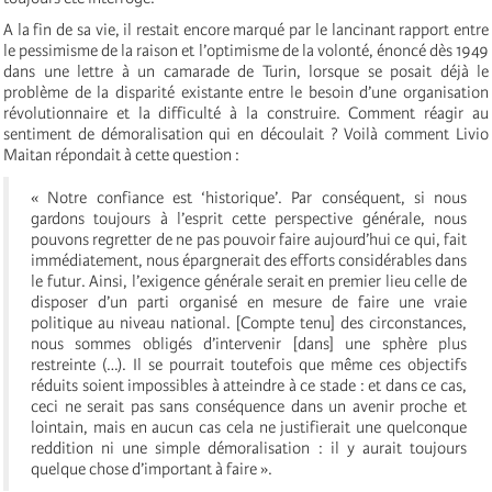
A la fin de sa vie, il restait encore marqué par le lancinant rapport entre
le pessimisme de la raison et l’optimisme de la volonté, énoncé dès 1949
dans une lettre à un camarade de Turin, lorsque se posait déjà le
problème de la disparité existante entre le besoin d’une organisation
révolutionnaire et la difficulté à la construire. Comment réagir au
sentiment de démoralisation qui en découlait ? Voilà comment Livio
Maitan répondait à cette question :
« Notre confiance est ‘historique’. Par conséquent, si nous
gardons toujours à l’esprit cette perspective générale, nous
pouvons regretter de ne pas pouvoir faire aujourd’hui ce qui, fait
immédiatement, nous épargnerait des efforts considérables dans
le futur. Ainsi, l’exigence générale serait en premier lieu celle de
disposer d’un parti organisé en mesure de faire une vraie
politique au niveau national. [Compte tenu] des circonstances,
nous sommes obligés d’intervenir [dans] une sphère plus
restreinte (…). Il se pourrait toutefois que même ces objectifs
réduits soient impossibles à atteindre à ce stade : et dans ce cas,
ceci ne serait pas sans conséquence dans un avenir proche et
lointain, mais en aucun cas cela ne justifierait une quelconque
reddition ni une simple démoralisation : il y aurait toujours
quelque chose d’important à faire ».