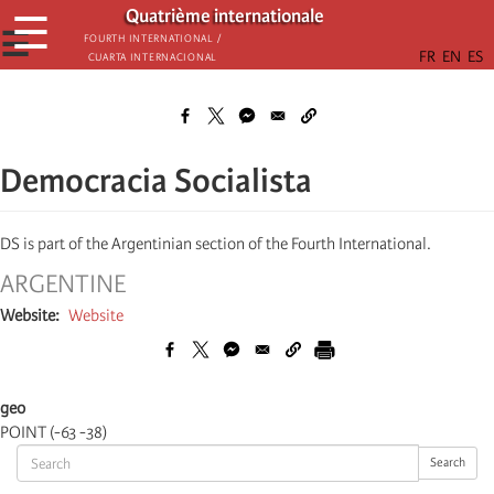
Aller
Quatrième internationale
☰
au
☰
Fourth International /
Cuarta Internacional
contenu
principal
Democracia Socialista
DS is part of the Argentinian section of the Fourth International.
ARGENTINE
Website
Website
geo
POINT (-63 -38)
Search
Search