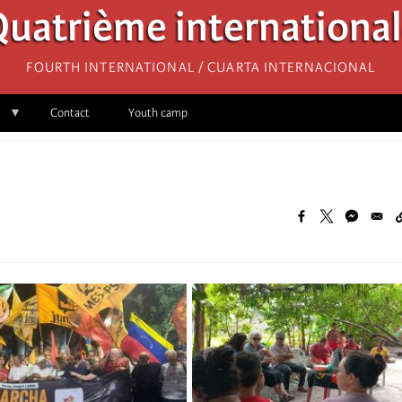
uatrième internationa
Fourth International / Cuarta Internacional
Contact
Youth camp