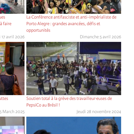
ues
La Conférence antifasciste et anti-impérialiste de
à faire
Porto Alegre : grandes avancées, défis et
opportunités
 17 avril 2026
Dimanche 5 avril 2026
uttes
Soutien total à la grève des travailleur·euses de
PepsiCo au Brésil !
5 March 2025
Jeudi 28 novembre 2024