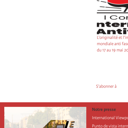
L’originalité et l
mondiale anti fasc
du 17 au 19 mai 2
Pagination
S'abonner à
Notre presse
International Viewp
Punto de vista inter