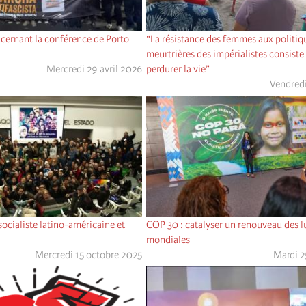
cernant la conférence de Porto
“La résistance des femmes aux politiq
meurtrières des impérialistes consiste 
Mercredi 29 avril 2026
perdurer la vie”
Vendredi
socialiste latino-américaine et
COP 30 : catalyser un renouveau des l
mondiales
Mercredi 15 octobre 2025
Mardi 2