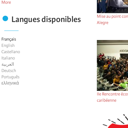
More
Mise au point con
Langues disponibles
Alegre
Français
English
Castellano
Italiano
العربية
Deutsch
Português
ελληνικά
IIe Rencontre éco
caribéenne